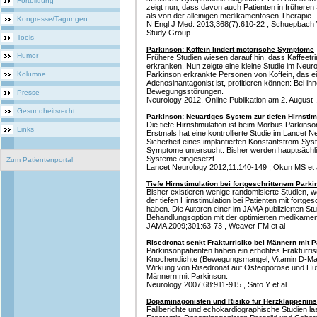
Fortbildung
zeigt nun, dass davon auch Patienten in früheren S
als von der alleinigen medikamentösen Therapie.
Kongresse/Tagungen
N Engl J Med. 2013;368(7):610-22 , Schuepbach 
Study Group
Tools
Parkinson: Koffein lindert motorische Symptome
Humor
Frühere Studien wiesen darauf hin, dass Kaffeetr
erkranken. Nun zeigte eine kleine Studie im Neur
Kolumne
Parkinson erkrankte Personen von Koffein, das ein
Adenosinantagonist ist, profitieren können: Bei ih
Bewegungsstörungen.
Presse
Neurology 2012, Online Publikation am 2. August 
Gesundheitsrecht
Parkinson: Neuartiges System zur tiefen Hirnst
Die tiefe Hirnstimulation ist beim Morbus Parkinso
Links
Erstmals hat eine kontrollierte Studie im Lancet 
Sicherheit eines implantierten Konstantstrom-Sy
Symptome untersucht. Bisher werden hauptsächli
Systeme eingesetzt.
Zum Patientenportal
Lancet Neurology 2012;11:140-149 , Okun MS et 
Tiefe Hirnstimulation bei fortgeschrittenem Park
Bisher existieren wenige randomisierte Studien, w
der tiefen Hirnstimulation bei Patienten mit fortg
haben. Die Autoren einer im JAMA publizierten S
Behandlungsoption mit der optimierten medikamen
JAMA 2009;301:63-73 , Weaver FM et al
Risedronat senkt Frakturrisiko bei Männern mit 
Parkinsonpatienten haben ein erhöhtes Frakturrisi
Knochendichte (Bewegungsmangel, Vitamin D-Mang
Wirkung von Risedronat auf Osteoporose und Hüftf
Männern mit Parkinson.
Neurology 2007;68:911-915 , Sato Y et al
Dopaminagonisten und Risiko für Herzklappeninsu
Fallberichte und echokardiographische Studien l