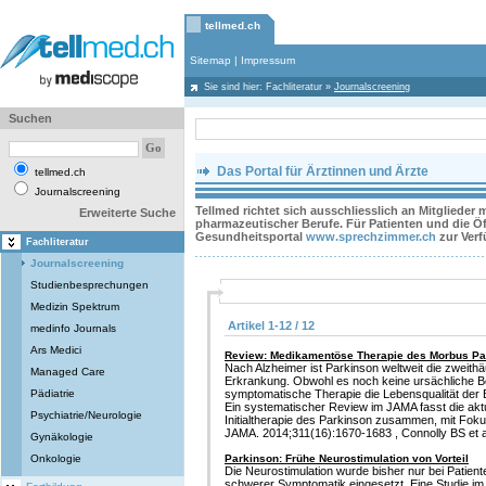
tellmed.ch
Sitemap
|
Impressum
Sie sind hier:
Fachliteratur
»
Journalscreening
Suchen
Das Portal für Ärztinnen und Ärzte
tellmed.ch
Journalscreening
Tellmed richtet sich ausschliesslich an Mitglieder
Erweiterte Suche
pharmazeutischer Berufe. Für Patienten und die Öff
Gesundheitsportal
www.sprechzimmer.ch
zur Ver
Fachliteratur
Journalscreening
Studienbesprechungen
Medizin Spektrum
Artikel 1-12 / 12
medinfo Journals
Ars Medici
Review: Medikamentöse Therapie des Morbus Pa
Nach Alzheimer ist Parkinson weltweit die zweith
Managed Care
Erkrankung. Obwohl es noch keine ursächliche Be
Pädiatrie
symptomatische Therapie die Lebensqualität der B
Ein systematischer Review im JAMA fasst die ak
Psychiatrie/Neurologie
Initialtherapie des Parkinson zusammen, mit Fok
JAMA. 2014;311(16):1670-1683 , Connolly BS et a
Gynäkologie
Onkologie
Parkinson: Frühe Neurostimulation von Vorteil
Die Neurostimulation wurde bisher nur bei Patient
schwerer Symptomatik eingesetzt. Eine Studie im