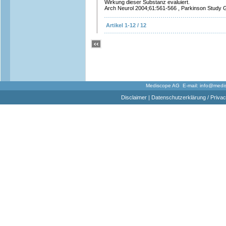
Wirkung dieser Substanz evaluiert.
Arch Neurol 2004;61:561-566 , Parkinson Study 
Artikel 1-12 / 12
Mediscope AG E-mail:
info@medi
Disclaimer
|
Datenschutzerklärung / Privac