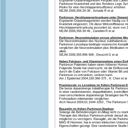
Ergotamin-Dopaminagonisten Pergolid und Cabergo
Parkinson-Krankeheit und des Restless Legs Sy
Risiko für eine Herzklappeninsuffizienz erhöhen.
NEJM 2006;356:29-38 , Schade R et al
Parkinson: Herzklappenerkrankung unter Dopam
Ergotamin-Dopaminagonisten werden häufig zur 
Krankheit eingesetzt. Ob diese Wirkstoffklasse mi
Herzklappenerkrankung assoziiert ist, wure von Z
NEJM 2006;356:39-46 , Zanettini R et al
Parkinson: Neurostimulation versus alleinige Me
Die Neurostimulation des Nucleus subthalamicus v
Parkinson Levodopa-bedingte motorische Komplika
verglichen die Neurostimulation plus Medikation
allein.
NEJM 2006;355:896-908 , Deuschl G et al
Haben Folsäure- und Vitamineinnahme einen Einf
Parkinson Patienten haben einen höheren Homocyst
Folgende Studie hat untersucht, ob die Einflussn
durch die Gabe von Folsäure oder Vitamin B6 un
Parkinson zu erkranken, senken kann.
Am J Epidemiol 2004;160:368-375 , H. Chen et al
Pramipexole vs Levodopa im frühen Parkinson-S
Die beste dopaminerge Initialtherapie für Parkinson
In einer randomisierten, doppeltblinden, kontrolli
zwei verschiedene dopaminerge Strategien bei Pa
Frühstadium miteinander verglichen.
Arch Neurol 2004;61:1044-1053 , The Parkinson
Rasagilin im frühen Parkinson-Stadium
Solange die Behinderungen im Alltag nicht zu stark
Therapie des Morbus Parkinson primär darauf ab,
möglichst zu verzögern. Rasagilin, ein die Park
MAO-B Hemmer, hat in ersten klinischen Untersu
Eigenschaften gezeigt. Eine randomisierte Studie