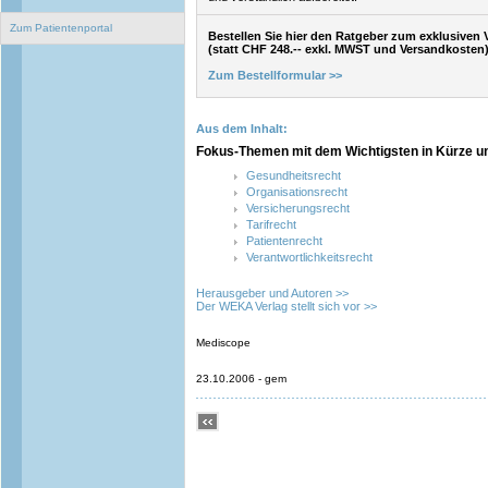
Zum Patientenportal
Bestellen Sie hier den Ratgeber zum exklusiven 
(statt CHF 248.-- exkl. MWST und Versandkosten
Zum Bestellformular >>
Aus dem Inhalt:
Fokus-Themen mit dem Wichtigsten in Kürze un
Gesundheitsrecht
Organisationsrecht
Versicherungsrecht
Tarifrecht
Patientenrecht
Verantwortlichkeitsrecht
Herausgeber und Autoren >>
Der WEKA Verlag stellt sich vor >>
Mediscope
23.10.2006 - gem