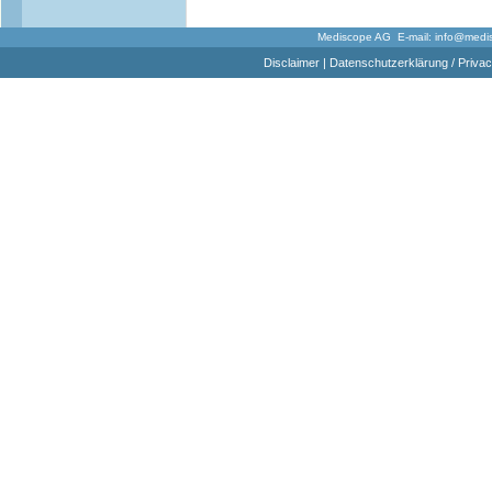
Mediscope AG E-mail:
info@medi
Disclaimer
|
Datenschutzerklärung / Privac