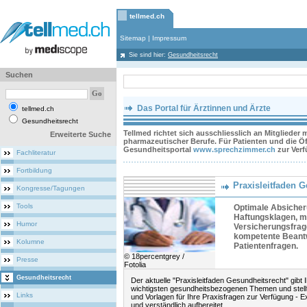
tellmed.ch
Sitemap
|
Impressum
Sie sind hier:
Gesundheitsrecht
Suchen
Das Portal für Ärztinnen und Ärzte
tellmed.ch
Gesundheitsrecht
Tellmed richtet sich ausschliesslich an Mitglieder
Erweiterte Suche
pharmazeutischer Berufe. Für Patienten und die Öff
Gesundheitsportal
www.sprechzimmer.ch
zur Ver
Fachliteratur
Fortbildung
Praxisleitfaden 
Kongresse/Tagungen
Tools
Optimale Absiche
Haftungsklagen, me
Humor
Versicherungsfrag
kompetente Beant
Kolumne
Patientenfragen.
© 18percentgrey /
Presse
Fotolia
Gesundheitsrecht
Der aktuelle "Praxisleitfaden Gesundheitsrecht" gibt 
wichtigsten gesundheitsbezogenen Themen und stell
Links
und Vorlagen für Ihre Praxisfragen zur Verfügung - E
und verständlich aufbereitet.