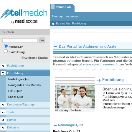
tellmed.ch
Sitemap
|
Impressum
Sie sind hier:
Fortbildung
Suchen
Das Portal für Ärztinnen und Ärzte
tellmed.ch
Fortbildung
Tellmed richtet sich ausschliesslich an Mitglieder
Erweiterte Suche
pharmazeutischer Berufe. Für Patienten und die Öff
Gesundheitsportal
www.sprechzimmer.ch
zur Ver
Fachliteratur
Fortbildung
Radiologie-Quiz
Fortbildung
Röntgenfall des Monats
Üben Sie sich in 
EKG-Quiz
In Form von Quiz, B
Fortbildungsveranst
Labor-Quiz
Modulen.
Interessierte finden 
Kongresse/Tagungen
Grundversorger.
© Kadmy / Fotolia
Tools
Humor
Radiologie-Quiz
Kolumne
Radiologie Quiz 53