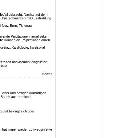
Notfall gebracht. Nachts auf dem
e Brustschmerzen mit Ausstrahlung
al Netz Bern, Tiefenau
rende Palpitationen, initial selten
fig können die Palpitationen durch
rétaz, Kardiologie, Inselspital
erzrasen und Atemnot eingeliefert.
rétaz
Mehr »
 Fieber und heftigen kolikartigen
 Bauch ausstrahlend.
ig und beklagt sich über
n hat immer wieder Luftwegsinfekte