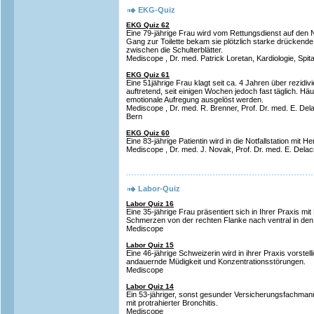
EKG-Quiz
EKG Quiz 62
Eine 79-jährige Frau wird vom Rettungsdienst auf den 
Gang zur Toilette bekam sie plötzlich starke drückend
zwischen die Schulterblätter.
Mediscope , Dr. med. Patrick Loretan, Kardiologie, Spit
EKG Quiz 61
Eine 51jährige Frau klagt seit ca. 4 Jahren über rezidivie
auftretend, seit einigen Wochen jedoch fast täglich. Häu
emotionale Aufregung ausgelöst werden.
Mediscope , Dr. med. R. Brenner, Prof. Dr. med. E. Delac
Bern
EKG Quiz 60
Eine 83-jährige Patientin wird in die Notfallstation mit H
Mediscope , Dr. med. J. Novak, Prof. Dr. med. E. Delac
Labor-Quiz
Labor Quiz 16
Eine 35-jährige Frau präsentiert sich in Ihrer Praxis mit
Schmerzen von der rechten Flanke nach ventral in den
Mediscope
Labor Quiz 15
Eine 46-jährige Schweizerin wird in ihrer Praxis vorstell
andauernde Müdigkeit und Konzentrationsstörungen.
Mediscope
Labor Quiz 14
Ein 53-jähriger, sonst gesunder Versicherungsfachman
mit protrahierter Bronchitis.
Mediscope