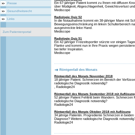
Ein 67-jähriger Patient kommt zu Ihnen mit diffusen 
Presse
über Müdigkeit, Abgeschlagenheit, Gewichtsverlust un
Mediscope
Gesundheitsrecht
Radiologie Quiz 52
Links
In die Notaufnahme kommt ein 38-jähriger Mann mit S
Bewegungseinschränkung im linken Schulterbereich na
ausgestreckte linke Hand.
Mediscope
Zum Patientenportal
Radiologie Quiz 51
Ein 42-jähriger Freizeitsportler stürzte vor einigen Tagen
Flanke und kommt nun in Ihre Praxis wegen persistier
bei tiefer Inspiration.
Mediscope
Röntgenfall des Monats
Röntgenfall des Monats November 2018
18 jähriger Patient. Schmerzen im Bereich der Vorfüss
radiologische Diagnostik notwendig?
, Radiologie24
Röntgenfall des Monats September 2018 mit Auflösung
52 jähriger Patient Fehltritt beim Wandern. Schmerzen 
radiologische Diagnostik notwendig?
Radiologie24
Röntgenfall des Monats Oktober 2018 mit Auflösung
34 jährige Patientin. Progrediente Schmerzen in beiden 
Diagnose? Weitere radiologische Diagnostik notwendig
Radiologie24