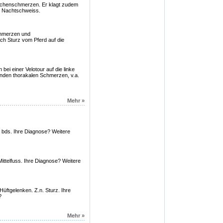
Knochenschmerzen. Er klagt zudem
d Nachtschweiss.
chmerzen und
ch Sturz vom Pferd auf die
 bei einer Velotour auf die linke
enden thorakalen Schmerzen, v.a.
Mehr »
e bds. Ihre Diagnose? Weitere
Mittelfuss. Ihre Diagnose? Weitere
Hüftgelenken. Z.n. Sturz. Ihre
?
Mehr »