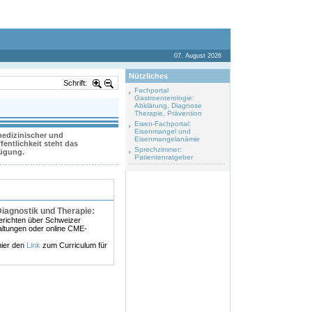
07. August 2026
Nützliches
Schrift:
Fachportal
Gastroenterologie:
Abklärung, Diagnose
Therapie, Prävention
Eisen-Fachportal:
Eisenmangel und
 medizinischer und
Eisenmangelanämie
entlichkeit steht das
Sprechzimmer:
fügung.
Patientenratgeber
Diagnostik und Therapie:
erichten über Schweizer
altungen oder online CME-
hier den
Link
zum Curriculum für