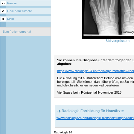
Presse
Gesundheitsrecht
Links
Zum Patientenportal
Bild vergrössern
Sie können Ihre Diagnose unter dem folgenden L
abgeben
:
https://www.radiologie24.ch/radiologie-mediathek/ro
Die Auflösung mit ausführlichem Befund wird um de
bereitgestellt. Sie können dann überprüfen, ob Sie mit
und gleichzeitig einen neuen Fall beurteilen.
Viel Spass beim Röntgenfall November 2018.
Radiologie Fortbildung für Hausärzte
www.radiologie24.ch/radiologie-dienstleistungen/radiol
Radiologie24