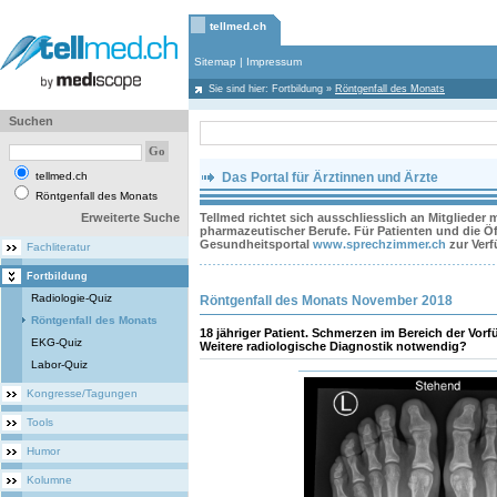
tellmed.ch
Sitemap
|
Impressum
Sie sind hier:
Fortbildung
»
Röntgenfall des Monats
Suchen
tellmed.ch
Das Portal für Ärztinnen und Ärzte
Röntgenfall des Monats
Erweiterte Suche
Tellmed richtet sich ausschliesslich an Mitglieder
pharmazeutischer Berufe. Für Patienten und die Öff
Gesundheitsportal
www.sprechzimmer.ch
zur Ver
Fachliteratur
Fortbildung
Radiologie-Quiz
Röntgenfall des Monats November 2018
Röntgenfall des Monats
18 jähriger Patient. Schmerzen im Bereich der Vor
EKG-Quiz
Weitere radiologische Diagnostik notwendig?
Labor-Quiz
Kongresse/Tagungen
Tools
Humor
Kolumne