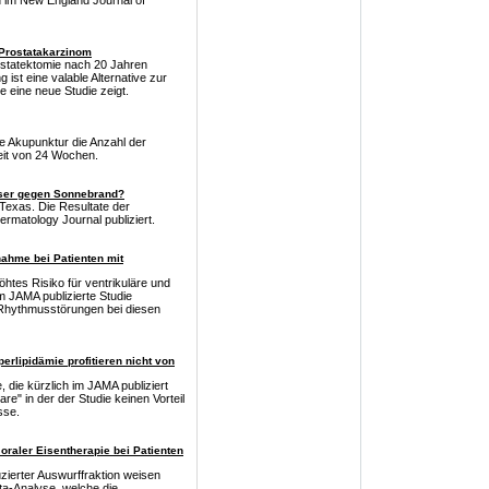
 im New England Journal of
Prostatakarzinom
ostatektomie nach 20 Jahren
st eine valable Alternative zur
e eine neue Studie zeigt.
te Akupunktur die Anzahl der
it von 24 Wochen.
ser gegen Sonnebrand?
Texas. Die Resultate der
rmatology Journal publiziert.
nahme bei Patienten mit
öhtes Risiko für ventrikuläre und
im JAMA publizierte Studie
 Rhythmusstörungen bei diesen
erlipidämie profitieren nicht von
die kürzlich im JAMA publiziert
re" in der der Studie keinen Vorteil
sse.
oraler Eisentherapie bei Patienten
zierter Auswurffraktion weisen
ta-Analyse, welche die