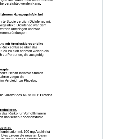
abe verzichtet werden kann.
liziertem Harnwegsinfekt bei
rte Studie verglich Diclofenac mit
wegsinfekt. Diclofenac war dem
hwerden unterlegen und war
ckenentzündungen.
 mit Arterioskleroserisiko
ch Rückschlüsse über das
hstück zu sich nehmen weisen ein
ich zu Personen, die ausgiebig
erapie.
's Health Initiative Studien
ahren zeigte die
im Vergleich zu Placebo.
?
e Validität des AD7c-NTP Proteins
reduzieren.
das Risiko für Vorhofflimmern
sen dänischen Kohortenstudie.
ler KHK.
Kombination mit 100 mg Aspirin ist
. Dies zeigen die neusten Daten