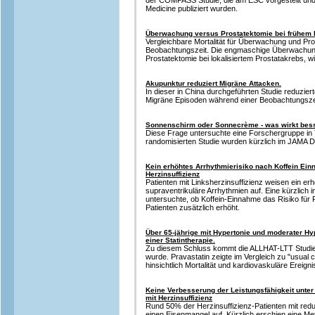
der COMPASS Studie, die am ESC vorgestellt und
Medicine publiziert wurden.
Überwachung versus Prostatektomie bei frühem 
Vergleichbare Mortalität für Überwachung und Pr
Beobachtungszeit. Die engmaschige Überwachung i
Prostatektomie bei lokalisiertem Prostatakrebs, wi
Akupunktur reduziert Migräne Attacken.
In dieser in China durchgeführten Studie reduzier
Migräne Episoden während einer Beobachtungsze
Sonnenschirm oder Sonnecrème - was wirkt bes
Diese Frage untersuchte eine Forschergruppe in 
randomisierten Studie wurden kürzlich im JAMA De
Kein erhöhtes Arrhythmierisiko nach Koffein Ein
Herzinsuffizienz
Patienten mit Linksherzinsuffizienz weisen ein erh
supraventrikuläre Arrhythmien auf. Eine kürzlich 
untersuchte, ob Koffein-Einnahme das Risiko für
Patienten zusätzlich erhöht.
Über 65-jährige mit Hypertonie und moderater Hyp
einer Statintherapie.
Zu diesem Schluss kommt die ALLHAT-LTT Studie, 
wurde. Pravastatin zeigte im Vergleich zu "usual ca
hinsichtlich Mortalität und kardiovaskuläre Ereigni
Keine Verbesserung der Leistungsfähigkeit unter 
mit Herzinsuffizienz
Rund 50% der Herzinsuffizienz-Patienten mit redu
einen Eisenmangel auf. Kürzlich erschien eine Me