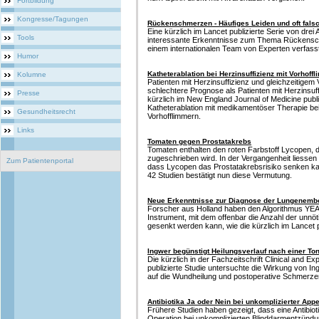
Fortbildung
Kongresse/Tagungen
Rückenschmerzen - Häufiges Leiden und oft fals
Eine kürzlich im Lancet publizierte Serie von drei 
Tools
interessante Erkenntnisse zum Thema Rückensch
einem internationalen Team von Experten verfasst
Humor
Katheterablation bei Herzinsuffizienz mit Vorhoff
Kolumne
Patienten mit Herzinsuffizienz und gleichzeitigem
schlechtere Prognose als Patienten mit Herzinsuf
Presse
kürzlich im New England Journal of Medicine publiz
Katheterablation mit medikamentöser Therapie bei
Gesundheitsrecht
Vorhofflimmern.
Links
Tomaten gegen Prostatakrebs
Tomaten enthalten den roten Farbstoff Lycopen, d
zugeschrieben wird. In der Vergangenheit liessen
Zum Patientenportal
dass Lycopen das Prostatakrebsrisiko senken k
42 Studien bestätigt nun diese Vermutung.
Neue Erkenntnisse zur Diagnose der Lungenembo
Forscher aus Holland haben den Algorithmus YEAR
Instrument, mit dem offenbar die Anzahl der unnö
gesenkt werden kann, wie die kürzlich im Lancet pu
Ingwer begünstigt Heilungsverlauf nach einer Ton
Die kürzlich in der Fachzeitschrift Clinical and E
publizierte Studie untersuchte die Wirkung von I
auf die Wundheilung und postoperative Schmerze
Antibiotika Ja oder Nein bei unkomplizierter Appe
Frühere Studien haben gezeigt, dass eine Antibioti
Operation bei unkomplizierten Blinddarmentzündu