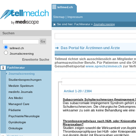
tellmed.ch
Sitemap
|
Impressum
Sie sind hier:
Fachliteratur
»
Journalscreening
Suchen
Das Portal für Ärztinnen und Ärzte
tellmed.ch
Journalscreening
Tellmed richtet sich ausschliesslich an Mitglieder
Erweiterte Suche
pharmazeutischer Berufe. Für Patienten und die Öff
Gesundheitsportal
www.sprechzimmer.ch
zur Ver
Fachliteratur
Journalscreening
Studienbesprechungen
Medizin Spektrum
Artikel 1-20 / 2384
medinfo Journals
Ars Medici
Subacromiale Schulterschmerzen (Impingement 
Das subacromiale Impingement Syndrom gehört z
Managed Care
Schulterschmerzen. Die chirurgische Dekompress
Pädiatrie
wirksamer zu sein als keine Behandlung wie eine 
Psychiatrie/Neurologie
Thromboseprophylaxe nach Hüft- oder Knieprothes
Gynäkologie
Rivaroxaban?
Studien zeigen sowohl die Wirksamkeit von Aspir
Onkologie
Thromboseprophlyaxe bei Hüft- oder Knieoperatio
nun Aspirin direkt mit Rivaroxaban verglichen.