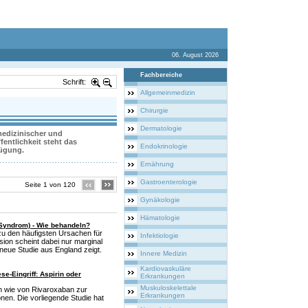
06. August 2026
Fachbereiche
Schrift:
Allgemeinmedizin
Chirurgie
Dermatologie
 medizinischer und
entlichkeit steht das
Endokrinologie
fügung.
Ernährung
Gastroenterologie
Seite 1 von 120
Gynäkologie
Hämatologie
Syndrom) - Wie behandeln?
u den häufigsten Ursachen für
Infektiologie
ion scheint dabei nur marginal
neue Studie aus England zeigt.
Innere Medizin
Kardiovaskuläre
e-Eingriff: Aspirin oder
Erkrankungen
Muskuloskelettale
in wie von Rivaroxaban zur
Erkrankungen
nen. Die vorliegende Studie hat