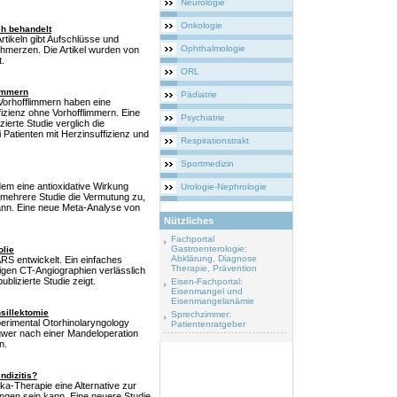
Neurologie
Onkologie
ch behandelt
Artikeln gibt Aufschlüsse und
Ophthalmologie
merzen. Die Artikel wurden von
.
ORL
limmern
Pädiatrie
 Vorhofflimmern haben eine
fizienz ohne Vorhofflimmern. Eine
Psychiatrie
ierte Studie verglich die
 Patienten mit Herzinsuffizienz und
Respirationstrakt
Sportmedizin
em eine antioxidative Wirkung
Urologie-Nephrologie
 mehrere Studie die Vermutung zu,
ann. Eine neue Meta-Analyse von
Nützliches
Fachportal
Gastroenterologie:
lie
Abklärung, Diagnose
S entwickelt. Ein einfaches
Therapie, Prävention
tigen CT-Angiographien verlässlich
blizierte Studie zeigt.
Eisen-Fachportal:
Eisenmangel und
Eisenmangelanämie
sillektomie
Sprechzimmer:
xperimental Otorhinolaryngology
Patientenratgeber
ngwer nach einer Mandeloperation
n.
ndizitis?
ka-Therapie eine Alternative zur
ngen sein kann. Eine neuere Studie