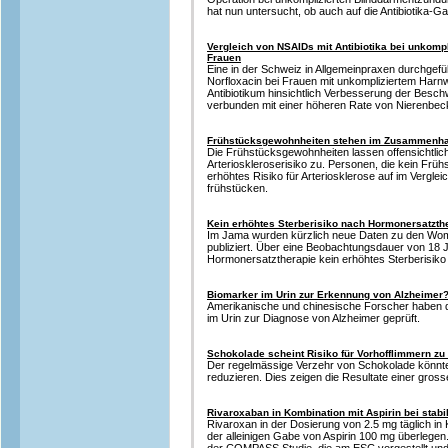
hat nun untersucht, ob auch auf die Antibiotika-G
Vergleich von NSAIDs mit Antibiotika bei unkomp
Frauen
Eine in der Schweiz in Allgemeinpraxen durchgefüh
Norfloxacin bei Frauen mit unkompliziertem Harn
Antibiotikum hinsichtlich Verbesserung der Besc
verbunden mit einer höheren Rate von Nierenbe
Frühstücksgewohnheiten stehen im Zusammenhang
Die Frühstücksgewohnheiten lassen offensichtli
Arterioskleroserisiko zu. Personen, die kein Frü
erhöhtes Risiko für Arteriosklerose auf im Vergle
frühstücken.
Kein erhöhtes Sterberisiko nach Hormonersatzth
Im Jama wurden kürzlich neue Daten zu den Women
publiziert. Über eine Beobachtungsdauer von 18 J
Hormonersatztherapie kein erhöhtes Sterberisiko 
Biomarker im Urin zur Erkennung von Alzheimer
Amerikanische und chinesische Forscher haben di
im Urin zur Diagnose von Alzheimer geprüft.
Schokolade scheint Risiko für Vorhofflimmern zu 
Der regelmässige Verzehr von Schokolade könnte 
reduzieren. Dies zeigen die Resultate einer gros
Rivaroxaban in Kombination mit Aspirin bei stabi
Rivaroxan in der Dosierung von 2.5 mg täglich in 
der alleinigen Gabe von Aspirin 100 mg überlegen