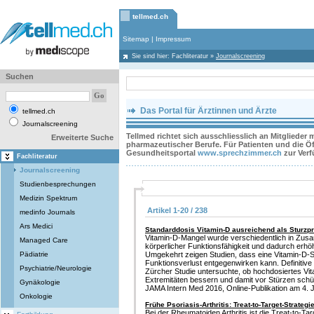
tellmed.ch
Sitemap
|
Impressum
Sie sind hier:
Fachliteratur
»
Journalscreening
Suchen
Das Portal für Ärztinnen und Ärzte
tellmed.ch
Journalscreening
Tellmed richtet sich ausschliesslich an Mitglieder
Erweiterte Suche
pharmazeutischer Berufe. Für Patienten und die Öff
Gesundheitsportal
www.sprechzimmer.ch
zur Ver
Fachliteratur
Journalscreening
Studienbesprechungen
Medizin Spektrum
Artikel 1-20 / 238
medinfo Journals
Ars Medici
Standarddosis Vitamin-D ausreichend als Sturzp
Vitamin-D-Mangel wurde verschiedentlich in Zus
Managed Care
körperlicher Funktionsfähigkeit und dadurch erhö
Pädiatrie
Umgekehrt zeigen Studien, dass eine Vitamin-D-S
Funktionsverlust entgegenwirken kann. Definitive
Psychiatrie/Neurologie
Zürcher Studie untersuchte, ob hochdosiertes Vit
Extremitäten bessern und damit vor Stürzen schü
Gynäkologie
JAMA Intern Med 2016, Online-Publikation am 4. Ja
Onkologie
Frühe Psoriasis-Arthritis: Treat-to-Target-Strategi
Bei der Rheumatoiden Arthritis ist die Treat-to-Targ