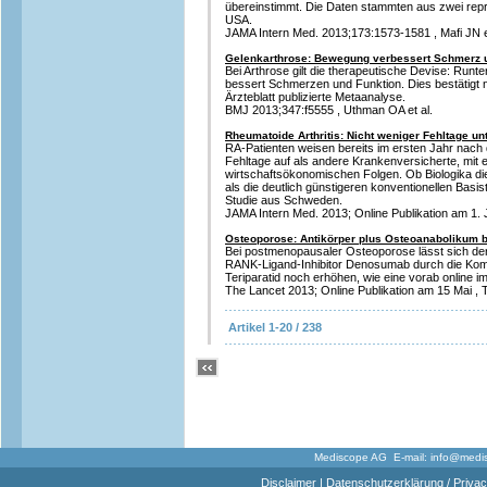
übereinstimmt. Die Daten stammten aus zwei rep
USA.
JAMA Intern Med. 2013;173:1573-1581 , Mafi JN et
Gelenkarthrose: Bewegung verbessert Schmerz 
Bei Arthrose gilt die therapeutische Devise: Ru
bessert Schmerzen und Funktion. Dies bestätigt n
Ärzteblatt publizierte Metaanalyse.
BMJ 2013;347:f5555 , Uthman OA et al.
Rheumatoide Arthritis: Nicht weniger Fehltage un
RA-Patienten weisen bereits im ersten Jahr nach
Fehltage auf als andere Krankenversicherte, mit
wirtschaftsökonomischen Folgen. Ob Biologika die 
als die deutlich günstigeren konventionellen Basist
Studie aus Schweden.
JAMA Intern Med. 2013; Online Publikation am 1. Ju
Osteoporose: Antikörper plus Osteoanabolikum b
Bei postmenopausaler Osteoporose lässt sich de
RANK-Ligand-Inhibitor Denosumab durch die Kom
Teriparatid noch erhöhen, wie eine vorab online im 
The Lancet 2013; Online Publikation am 15 Mai , T
Artikel 1-20 / 238
Mediscope AG E-mail:
info@medi
Disclaimer
|
Datenschutzerklärung / Privac