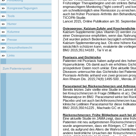
Fortbildung
Frühzeitiger Therapiebeginn und ein striktes Beha
engmaschigem Monitoring (''tight control'') und 
Kongresse/Tagungen
um schnellstmöglich eine Remission zu erreichen
auch bei früher Psoriasis-Arthritis den Behandlun
Tools
TICOPA-Studie.
Lancet 2015, Online Publikation am 30. September
Humor
Osteoporose: Kalzium-Zufuhr und Knochendichte
Kolumne
Kalzium-Supplemente (plus Vitamin-D) werden zur
einer Osteoporose empfohlen, wenn das Nahrungsk
Zeit wurden jedoch Bedenken bezüglich erhöhtem
Presse
Kalzium-Spplementierung laut. Ob eine höhere K
tatsächlich schützen kann, evaluierte die vorlieg
Gesundheitsrecht
BMJ 2015;351:h4183 , Tai V et al.
Links
Psoriasis und Gichtrisiko
Patienten mit Psoriasis haben aufgrund des hohen
Hyperurikämie. Ob damit auch ein erhöhtes Gichtr
prospektiver Daten noch unklar. Eine aktuelle Stu
Zum Patientenportal
Diseases untersuchte das Gichtrisiko bei Patiente
Psoriasis-Arthritis anhand von zwei grossen pros
Ann Rheum Dis. 2015;74(8):1495-500 , Merola JF 
Paracetamol bei Rückenschmerzen und Arthrose 
Bereits letztes Jahr stellte eine Studie im Lance
bei Kreuzschmerzen in Frage (Williams et al.). Di
Metaanalyse im BMJ. Paracetamol wirke bei Rüc
Placebo und sei auch bei Arthroseschmerzen ka
klinische Leitlinien Paracetamol für diese Indikat
BMJ 2015;350:h1225 , Machado GC et al.
Rückenschmerzen: Frühe Bildgebung auch bei ält
Eine aktuelle Studie im JAMA zeigt, dass eine frü
Patienten mit neu aufgetretenen Rückenschmerzen 
wurde angenommen, dass ein Röntgen, CT oder MR
sind, da aufgrund des Alters die Wahrscheinlichk
andere bedrohliche Ursachen der Kreuzschmerzen