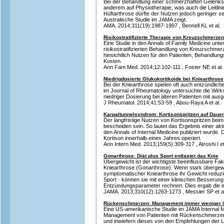
Bei der Behandlung einer schmerzhaften Gelenks
anderem auf Physiotherapie, was auch die Leitlini
Hüftarthrose dürfte der Nutzen jedoch geringer sei
Australische Studie im JAMA zeigt.
AMA. 2014;311(19):1987-1997 , Bennell KL et al.
Risikostratifizierte Therapie von Kreuzschmerze
Eine Studie in den Annals of Family Medicine unte
risikostratifizierten Behandlung von Kreuzschmerz
hinsichtlich Nutzen für den Patienten, Behandl
Kosten.
Ann Fam Med. 2014;12:102-111 , Foster NE et al.
Niedrigdosierte Glukokortikoide bei Kniearthrose
Bei der Kniearthrose spielen oft auch entzündlich
im Journal of Rheumatology untersuchte die Wirk
niedriger Dosierung bei älteren Patienten mit aus
J Rheumatol. 2014;41:53-59 , Abou-Raya A et al.
Karpaltunnelsyndrom: Kortisonspritzen auf Daue
Der langfristige Nutzen von Kortisonspritzen bei
bescheiden sein. So lautet das Ergebnis einer akt
den Annals of Internal Medicine publiziert wurde. 
Kortison innerhalb eines Jahres operiert.
Ann Intern Med. 2013;159(5):309-317 , Atroshi I et
Gonarthrose: Diät plus Sport entlastet das Knie
Übergewicht ist der wichtigste beeinflussbare Fak
Kniearthrose (Gonarthrose). Wenn stark übergew
symptomatischer Kniearthrose ihr Gewicht reduzie
Sport - können sie mit einer klinischen Besserung
Entzündungsparameter rechnen. Dies ergab die i
JAMA. 2013;310(12):1263-1273 , Messier SP et al
Rückenschmerzen: Management immer weniger le
Eine US-amerikanische Studie im JAMA Internal M
Management von Patienten mit Rückenschmerzen
und inwiefern dieses von den Empfehlungen der Le