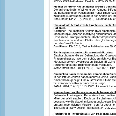
JAMA. 2015;313(11):1143-1153. , Jarvik JG et al.
Fischöl bei früher Rheumatoider Arthritis von Nu
Die anti-entzündliche Wirkung von Omega-3-Fett
die Behandlung bei Patienten mit früher Rheumatoid
zeigt eine Australische Studie in den Annals of R
Ann Rheum Dis 2015;74:89-95 , Proudman SM et 
Rheumatoide Arthritis: Gute Ergebnisse mit MTX-
Patienten
Bei früher Rheumatoider Arthritis (RA) empfehlen d
Monotherapie (disease modifying antirheumatic dr
Dass diese Strategie auch bei Hochrisikopatienten 
Kombination mit anderen DMARD bei gleichzeitig 
nun die CareRA-Studie.
Ann Rheum Dis 2014; Online Publikation am 30. Ok
Bisphosphonate senken Brustkrebsrisiko nicht
Bisphosphonate, die zur Behandlung der Osteop
Frauen eingesetzt werden, schützen nicht vor Br
Metaanalyse von zwei grossen Studien. Einzelne
Antitumoreffekt der Bisphosphonate vermuten.
JAMA Intern Med. 2014;174(10):1550-1557 , Hue T
Akupunktur kaum wirksam bei chronischen Kni
In den letzten Jahren haben mehrere kleine Studi
Kniearthrose gezeigt. Eine Australische Studie ste
bei chronischen Knieschmerzen in Frage.
JAMA. 2014;312(13):1313-1322 , Hinman RS et al
Kreuzschmerzen: Paracetamol nicht besser als 
Bei akuter Lumbalgie ist Paracetamol zur medi
Mittel der Wahl etabliert. Doch damit scheinen si
bessern, wie die aktuell im Lancet publizierten 
ersten randomisierten Vergleich von Paracetamol
The Lancet, Early Online Publication, 24. July 2014
Hüftarthrose: Physiotherapie von fraglichem Nut