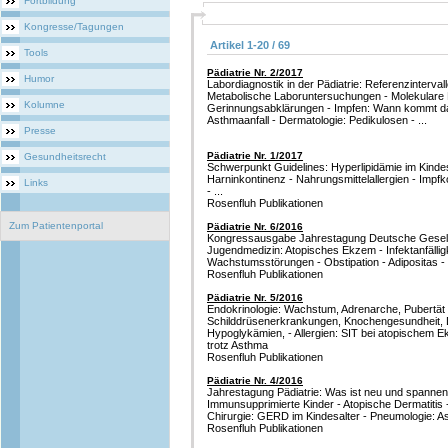
Fortbildung
Kongresse/Tagungen
Artikel 1-20 / 69
Tools
Pädiatrie Nr. 2/2017
Humor
Labordiagnostik in der Pädiatrie: Referenzinterva
Metabolische Laboruntersuchungen - Molekulare M
Kolumne
Gerinnungsabklärungen - Impfen: Wann kommt das
Asthmaanfall - Dermatologie: Pedikulosen - ...
Presse
Pädiatrie Nr. 1/2017
Gesundheitsrecht
Schwerpunkt Guidelines: Hyperlipidämie im Kindesa
Harninkontinenz - Nahrungsmittelallergien - Imp
Links
- ...
Rosenfluh Publikationen
Zum Patientenportal
Pädiatrie Nr. 6/2016
Kongressausgabe Jahrestagung Deutsche Gesells
Jugendmedizin: Atopisches Ekzem - Infektanfällig
Wachstumsstörungen - Obstipation - Adipositas - .
Rosenfluh Publikationen
Pädiatrie Nr. 5/2016
Endokrinologie: Wachstum, Adrenarche, Pubertät 
Schilddrüsenerkrankungen, Knochengesundheit, D
Hypoglykämien, - Allergien: SIT bei atopischem 
trotz Asthma
Rosenfluh Publikationen
Pädiatrie Nr. 4/2016
Jahrestagung Pädiatrie: Was ist neu und spannend
Immunsupprimierte Kinder - Atopische Dermatitis
Chirurgie: GERD im Kindesalter - Pneumologie: Ast
Rosenfluh Publikationen