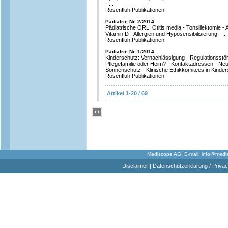
- ...
Rosenfluh Publikationen
Pädiatrie Nr. 2/2014
Pädiatrische ORL: Otitis media - Tonsillektomie - A
Vitamin D - Allergien und Hyposensibilisierung - ...
Rosenfluh Publikationen
Pädiatrie Nr. 1/2014
Kinderschutz: Vernachlässigung - Regulationsstö
Pflegefamilie oder Heim? - Kontaktadressen - Neur
Sonnenschutz - Klinische Ethikkomitees in Kindersp
Rosenfluh Publikationen
Artikel 1-20 / 69
Mediscope AG E-mail:
info@medi
Disclaimer
|
Datenschutzerklärung / Privac