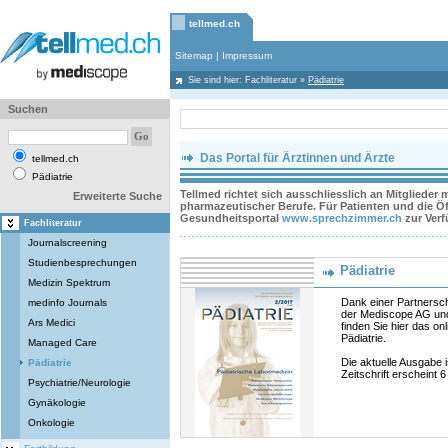
tellmed.ch
Sitemap
|
Impressum
Sie sind hier:
Fachliteratur
»
Pädiatrie
Suchen
Das Portal für Ärztinnen und Ärzte
tellmed.ch
Pädiatrie
Tellmed richtet sich ausschliesslich an Mitglieder
Erweiterte Suche
pharmazeutischer Berufe. Für Patienten und die Öff
Gesundheitsportal
www.sprechzimmer.ch
zur Ver
Fachliteratur
Journalscreening
Studienbesprechungen
Pädiatrie
Medizin Spektrum
Dank einer Partnersc
medinfo Journals
der Mediscope AG und
Ars Medici
finden Sie hier das onl
Pädiatrie.
Managed Care
Die aktuelle Ausgabe i
Pädiatrie
Zeitschrift erscheint 6
Psychiatrie/Neurologie
Gynäkologie
Onkologie