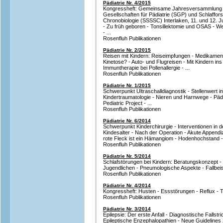
Pädiatrie Nr. 4/2015
Kongressheft: Gemeinsame Jahresversammlung 
Gesellschaften für Pädiatrie (SGP) und Schlaffor
Chronobiologie (SSSSC) Interlaken, 11. und 12. J
- Zu früh geboren - Tonsillektomie und OSAS - We
- ...
Rosenfluh Publikationen
Pädiatrie Nr. 2/2015
Reisen mit Kindern: Reiseimpfungen - Medikament
Kinetose? - Auto- und Flugreisen - Mit Kindern in
Immuntherapie bei Pollenallergie - ...
Rosenfluh Publikationen
Pädiatrie Nr. 1/2015
Schwerpunkt Ultraschalldiagnostik - Stellenwert in
Kindertraumatologie - Nieren und Harnwege - Päda
Pediatric Project - ...
Rosenfluh Publikationen
Pädiatrie Nr. 6/2014
Schwerpunkt Kinderchirurgie - Interventionen in d
Kindesalter - Nach der Operation - Akute Appendizi
rote Fleck ist ein Hämangiom - Hodenhochstand - T
Rosenfluh Publikationen
Pädiatrie Nr. 5/2014
Schlafstörungen bei Kindern: Beratungskonzept - S
Jugendlichen - Pneumologische Aspekte - Fallbeis
Rosenfluh Publikationen
Pädiatrie Nr. 4/2014
Kongressheft: Husten - Essstörungen - Reflux - Tra
Rosenfluh Publikationen
Pädiatrie Nr. 3/2014
Epilepsie: Der erste Anfall - Diagnostische Fallstric
Epileptische Enzephalopathien - Neue Guidelines 