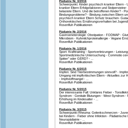
Pädiatrie Nr. 3/2016
Schwerpunkt: Kinder psychisch kranker Eltern - 
kranker Eltern Erfolgsfaktoren und Stolpersteine-
belastete Eltern. Und die betroffenen Kinder? - P
Bindungsprobleme? - Bindung zwischen Eltern un
psychisch kranker Eltern Schutz brauchen- Gutac
Orthorektisches Ernährungsverhalten bei Jugend
Rosenfluh Publikationen
Pädiatrie Nr. 2/2016
Gastroeneterologie: Obstipation - FODMAP - Glut
Mikrobiom - Kuhmilchproteinallergie - Vegane Ernä
Rosenfluh Publikationen
Pädiatrie Nr. 1/2016
Sport: Krafttraining - Sportverletzungen - Leist
Sportmedizinische Untersuchung - Commotio cereb
Spitter'' oder GERD? - ...
Rosenfluh Publikationen
Pädiatrie Nr. 6/2015
Impfen: Sind Titerbestimmungen sinnvoll? - Impfe
Umgang mit impfkritischen Eltern - Aktuelles zur
- Impfstoffmangel - ...
Rosenfluh Publikationen
Pädiatrie Nr. 5/2015
Der interessante Fall: Unklares Fieber - Tonsillek
Syndrom - Genitale Blutungen - West-Syndrom - N
Erhöhung im Kindesalter - ...
Rosenfluh Publikationen
Pädiatrie Nr. 3/2015
Schwerpunkt Rheuma: Gelenkschmerzen - Juvenile
bei Kindern - Fieber ohne Infektion - Pädiatrische
Neuropädiatrie - ...
Rosenfluh Publikationen