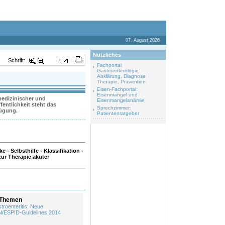
07. August 2026
Nützliches
Schrift:
Fachportal
Gastroenterologie:
Abklärung, Diagnose
Therapie, Prävention
Eisen-Fachportal:
Eisenmangel und
 medizinischer und
Eisenmangelanämie
entlichkeit steht das
Sprechzimmer:
fügung.
Patientenratgeber
e - Selbsthilfe - Klassifikation -
ur Therapie akuter
 Themen
troenteritis: Neue
ESPID-Guidelines 2014