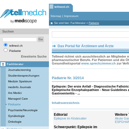
tellmed.ch
Sitemap
|
Impressum
Sie sind hier:
Fachliteratur
»
Pädiatrie
Suchen
tellmed.ch
Das Portal für Ärztinnen und Ärzte
Pädiatrie
Erweiterte Suche
Tellmed richtet sich ausschliesslich an Mitglieder
pharmazeutischer Berufe. Für Patienten und die Öff
Gesundheitsportal
www.sprechzimmer.ch
zur Ver
Fachliteratur
Journalscreening
Studienbesprechungen
Pädiatrie Nr. 3/2014
Medizin Spektrum
Epilepsie: Der erste Anfall - Diagnostische Fallstrick
medinfo Journals
Epileptische Enzephalopathien - Neue Guidelines z
Ars Medici
Gastroenteritis - ...
Managed Care
Inhaltsverzeichnis
Pädiatrie
Psychiatrie/Neurologie
Editorial
Weitere
Gynäkologie
Epilepsie im Kindesalter
Akute Gas
Onkologie
ESPGHAN/
Schwerpunkt: Epilepsie im