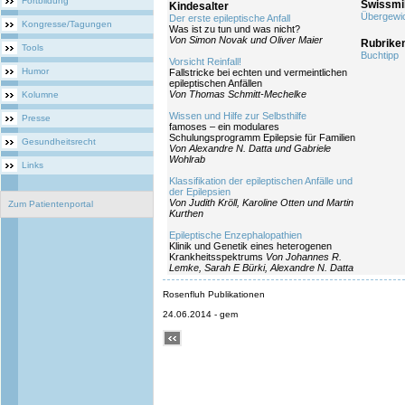
Fortbildung
Swissmi
Kindesalter
Übergewic
Der erste epileptische Anfall
Kongresse/Tagungen
Was ist zu tun und was nicht?
Von Simon Novak und Oliver Maier
Rubrike
Tools
Buchtipp
Vorsicht Reinfall!
Humor
Fallstricke bei echten und vermeintlichen
epileptischen Anfällen
Von Thomas Schmitt-Mechelke
Kolumne
Wissen und Hilfe zur Selbsthilfe
Presse
famoses – ein modulares
Schulungsprogramm Epilepsie für Familien
Gesundheitsrecht
Von Alexandre N. Datta und Gabriele
Wohlrab
Links
Klassifikation der epileptischen Anfälle und
der Epilepsien
Von Judith Kröll, Karoline Otten und Martin
Zum Patientenportal
Kurthen
Epileptische Enzephalopathien
Klinik und Genetik eines heterogenen
Krankheitsspektrums
Von Johannes R.
Lemke, Sarah E Bürki, Alexandre N. Datta
Rosenfluh Publikationen
24.06.2014 - gem