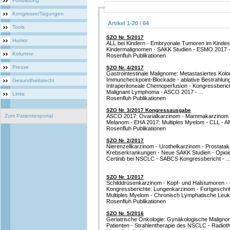
Fortbildung
Kongresse/Tagungen
Artikel 1-20 / 64
Tools
SZO Nr. 5/2017
Humor
ALL bei Kindern - Embryonale Tumoren im Kindesa
Kindermalignomen - SAKK Studien - ESMO 2017 -
Kolumne
Rosenfluh Publikationen
Presse
SZO Nr. 4/2017
Gastrointestinale Malignome: Metastasiertes Kolo
Immuncheckpoint-Blockade - ablative Bestrahlun
Gesundheitsrecht
Intraperitoneale Chemoperfusion - Kongressberich
Malignant Lymphoma - ASCO 2017 - ...
Links
Rosenfluh Publikationen
SZO Nr. 3/2017 Kongressausgabe
Zum Patientenportal
ASCO 2017: Ovarialkarzinom - Mammakarzinom -
Melanom - EHA 2017: Multiples Myelom - CLL -
Rosenfluh Publikationen
SZO Nr. 2/2017
Nierenzellkarzinom - Urothelkarzinom - Prostatak
Krebserkrankungen - Neue SAKK Studien - Opioi
Certinib bei NSCLC - SABCS Kongressbericht - ..
SZO Nr. 1/2017
Schilddrüsenkarzinom - Kopf- und Halstumoren - 
Kongressberichte: Lungenkarzinom - Fortgeschrit
Multiples Myelom - Chronisch Lymphatische Leukä
Rosenfluh Publikationen
SZO Nr. 5/2016
Geriatrische Onkologie: Gynäkologische Malignome
Patienten - Strahlentherapie des NSCLC - Radioth