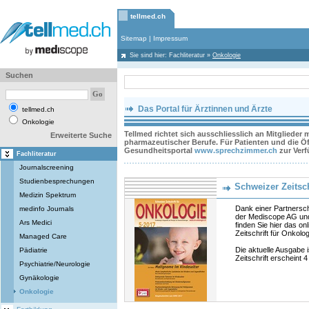
tellmed.ch
Sitemap
|
Impressum
Sie sind hier:
Fachliteratur
»
Onkologie
Suchen
Das Portal für Ärztinnen und Ärzte
tellmed.ch
Onkologie
Tellmed richtet sich ausschliesslich an Mitglieder
Erweiterte Suche
pharmazeutischer Berufe. Für Patienten und die Öff
Gesundheitsportal
www.sprechzimmer.ch
zur Ver
Fachliteratur
Journalscreening
Studienbesprechungen
Schweizer Zeitsch
Medizin Spektrum
Dank einer Partnersc
medinfo Journals
der Mediscope AG und
Ars Medici
finden Sie hier das on
Zeitschrift für Onkolo
Managed Care
Die aktuelle Ausgabe i
Pädiatrie
Zeitschrift erscheint 4
Psychiatrie/Neurologie
Gynäkologie
Onkologie