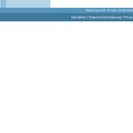
Mediscope AG E-mail:
info@medi
Disclaimer
|
Datenschutzerklärung / Privac