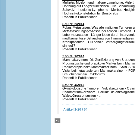
Multiples Myelom und maligne Lymphome: Viele th
Hoffnung auf Langzeitüberleben - Die Behandlung
Schweiz - Indolente Lymphome - Morbus-Hodgki
Hochrisikokonstellation für Brustkrebs
Rosenfluh Publikationen
SZO Nr. 2/2014
Fokus Metastasen: Was alle malignen Tumoren g
Metastasierungsprozesse bei soliden Tumoren - O
Lebermetastasen - Länger leben durch intervention
medikamentöse Behandlung von Hirnmetastasen -
Krebspatienten – Cui bono? - Versorgungsforschun
sinnvoll?
Rosenfluh Publikationen
SZO Nr. 1/2014
Mammakarzinom: Die Zertifizierung von Brustzent
Prognostische und prädiktive Marker beim Mamm
Radiotherapie beim Mammakarzinom - SABCS 2013
Visier bei metastasiertem Mammakarzinom - FOR
Brauchen wir ein Ethikforum?
Rosenfluh Publikationen
SZO Nr. 4/2013
Gynäkologische Tumoren: Vulvakarzinom - Ovaria
Endometriumkarzinom - Forum: Die onkologische 
Wales/Grossbritannien - ...
Rosenfluh Publikationen
Artikel 1-20 / 64