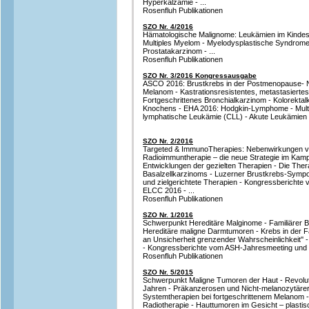
Hyperkalzämie - ...
Rosenfluh Publikationen
SZO Nr. 4/2016
Hämatologische Malignome: Leukämien im Kindesa
Multiples Myelom - Myelodysplastische Syndro
Prostatakarzinom - ...
Rosenfluh Publikationen
SZO Nr. 3/2016 Kongressausgabe
ASCO 2016: Brustkrebs in der Postmenopause- N
Melanom - Kastrationsresistentes, metastasierte
Fortgeschrittenes Bronchialkarzinom - Kolorekta
Knochens - EHA 2016: Hodgkin-Lymphome - Mult
lymphatische Leukämie (CLL) - Akute Leukämien
SZO Nr. 2/2016
Targeted & ImmunoTherapies: Nebenwirkungen vo
Radioimmuntherapie – die neue Strategie im Kam
Entwicklungen der gezielten Therapien - Die Ther
Basalzellkarzinoms - Luzerner Brustkrebs-Symp
und zielgerichtete Therapien - Kongressberich
ELCC 2016 - ...
Rosenfluh Publikationen
SZO Nr. 1/2016
Schwerpunkt Hereditäre Malginome - Familiärer B
Hereditäre maligne Darmtumoren - Krebs in der Fa
an Unsicherheit grenzender Wahrscheinlichkeit''
- Kongressberichte vom ASH-Jahresmeeting und 
Rosenfluh Publikationen
SZO Nr. 5/2015
Schwerpunkt Maligne Tumoren der Haut - Revolut
Jahren - Präkanzerosen und Nicht-melanozytärer 
Systemtherapien bei fortgeschrittenem Melanom
Radiotherapie - Hauttumoren im Gesicht – plastis