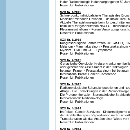
in der Radioonkologie in den vergangenen 50 Jahren
Rosenfluh Publikationen
SZO Nr. 4/2015
Schwerpunkt Individualisierte Therapie des Bronch
Medicine'' mit neuen Optionen - Die molekulare 
Aktuelle Therapiekonzepte beim fortgeschritten
beim lokal fortgeschrittenen NSCLC - Individualis
Pleuramesothelioms - Forum Versorgungsforschun
Rosenfluh Publikationen
SZO Nr. 3/2015
Kongressausgabe Jahrestreffen 2015 ASCO, EHA
Melanom - Mammakarzinom - Prostatakarzinom - K
Myelom - CML und CLL - Lymphome - ...
Rosenfluh Publikationen
SZO Nr. 2/2015
Geriatrische Onkologie: Krebserkrankungen bei 
oder geriatrische Assessment in der Onkologie
betagten Frauen - Prostatakarzinom bei betagten P
International Breast Cancer Conference - ...
Rosenfluh Publikationen
SZO Nr. 1/2015
Radioonkologische Behandlungsoptionen und -tec
Alltag» - Die Entwicklungen in der Radioonkologi
Die Protonentherapie - Stereotaktische Strahlenth
Interventionelle Radioonkologie ...
Rosenfluh Publikationen
SZO Nr. 4/2014
Im Fokus: Cancer Survivors - Kindermalignome u
der Strahlentherapie - Reproduktion nach Tumorthe
Transplantation wie das Ansäen einer Wiese vor» -
Rosenfluh Publikationen
SZO Nr. 3/2014