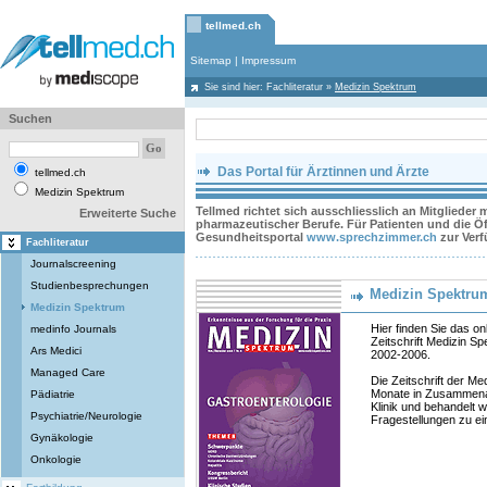
tellmed.ch
Sitemap
|
Impressum
Sie sind hier:
Fachliteratur
»
Medizin Spektrum
Suchen
Das Portal für Ärztinnen und Ärzte
tellmed.ch
Medizin Spektrum
Tellmed richtet sich ausschliesslich an Mitglieder
Erweiterte Suche
pharmazeutischer Berufe. Für Patienten und die Öff
Gesundheitsportal
www.sprechzimmer.ch
zur Ver
Fachliteratur
Journalscreening
Studienbesprechungen
Medizin Spektru
Medizin Spektrum
Hier finden Sie das on
medinfo Journals
Zeitschrift Medizin S
Ars Medici
2002-2006.
Managed Care
Die Zeitschrift der M
Monate in Zusammenar
Pädiatrie
Klinik und behandelt w
Psychiatrie/Neurologie
Fragestellungen zu e
Gynäkologie
Onkologie