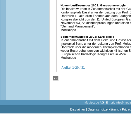
November/Dezember 2003: Gastroenterologie
Die Inhalte wurden in Zusammenarbeit mit der Gas
Kantonsspitals Basel unter der Leitung von Prof. B
Überblick zu aktuellen Themen aus dem Fachgebie
Kongressbericht von der 11. United European G
November 03, Studienbesprechungen und einen 
"Demand Management".
Mediscope
September/Oktober 2003: Kardiologie
In Zusammenarbeit mit dem Herz- und Gefässzent
Inselspital Bern, unter der Leitung von Prof. Meie
Überblick über die modernen Therapiemethoden e
weder Besprechungen von wichtigen klinischen St
Europäischen Kardiologie Kongresses in Wien.
Mediscope
Artikel 1-20 / 31
Mediscope AG E-mail:
info@medi
Disclaimer
|
Datenschutzerklärung / Privac