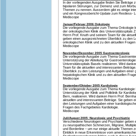
In der vorliegenden Ausgabe finden Sie Beiträge zu
bipolaren Störungen, zur Demenz und zum Morbus
Themen zu nennen. Ausserdem gibt es einige in
und ein Kongressbericht-Update zum Restless- 
Mediscope
Januar/Februar 2006 Onkologie
Die vorliegende Ausgabe zum Thema Onkologie k
der onkologischen Klinik des Universitätsspitals Z
Herrn Prof. Knuth und seinem Team für die aktuell
geben einen ausgezeichneten Überblick zu den L
onkologischen Klinik und zu den aktuellen Frage
Mediscope
November/Dezember 2005 Gastroenterologie
Die vorliegende Ausgabe zum Thema Gastroentero
Unterstützung der Abteilung für Gastroenterologi
Universitätsspitals Basels realisieren. Wird dank
Team für die aktuellen und interessanten Beiträg
Überblick zu den Leistungen und Aufgaben einer 
hepatologischen Klinik und zu den aktuellen Frag
Mediscope
September/Oktober 2005 Kardiologie
Die vorliegende Ausgabe zum Thema Kardiologie 
Unterstützung der Klinik und Poliklinik für Kardiolog
Bern, realisieren. Wird danken Herrn Prof. Bernh
aktuellen und interessanten Beiträge. Sie geben 
den Leistungen und Aufgaben einer kardiologische
Fragen des Fachgebietes Kardiologie.
Mediscope
Juli/August 2005: Neurologie und Psychiatrie
Verschiedene Neurologen und Psychiater geben e
zu neuropathischen Schmerzen, Migräne, Multipl
und Borderline – um nur einige aktuelle Themen z
Einblick in neue Erkenntnisse vom amerikanisch