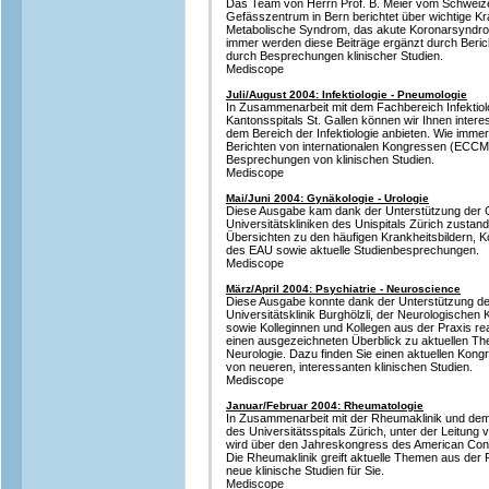
Das Team von Herrn Prof. B. Meier vom Schweiz
Gefässzentrum in Bern berichtet über wichtige Kra
Metabolische Syndrom, das akute Koronarsyndr
immer werden diese Beiträge ergänzt durch Ber
durch Besprechungen klinischer Studien.
Mediscope
Juli/August 2004: Infektiologie - Pneumologie
In Zusammenarbeit mit dem Fachbereich Infektiol
Kantonsspitals St. Gallen können wir Ihnen intere
dem Bereich der Infektiologie anbieten. Wie imme
Berichten von internationalen Kongressen (ECC
Besprechungen von klinischen Studien.
Mediscope
Mai/Juni 2004: Gynäkologie - Urologie
Diese Ausgabe kam dank der Unterstützung der 
Universitätskliniken des Unispitals Zürich zustan
Übersichten zu den häufigen Krankheitsbildern,
des EAU sowie aktuelle Studienbesprechungen.
Mediscope
März/April 2004: Psychiatrie - Neuroscience
Diese Ausgabe konnte dank der Unterstützung de
Universitätsklinik Burghölzli, der Neurologischen K
sowie Kolleginnen und Kollegen aus der Praxis rea
einen ausgezeichneten Überblick zu aktuellen Th
Neurologie. Dazu finden Sie einen aktuellen Kon
von neueren, interessanten klinischen Studien.
Mediscope
Januar/Februar 2004: Rheumatologie
In Zusammenarbeit mit der Rheumaklinik und dem I
des Universitätsspitals Zürich, unter der Leitung v
wird über den Jahreskongress des American Cong
Die Rheumaklinik greift aktuelle Themen aus der 
neue klinische Studien für Sie.
Mediscope