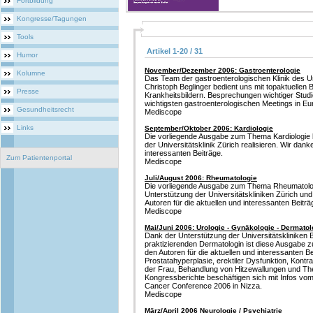
Fortbildung
Kongresse/Tagungen
Tools
Artikel 1-20 / 31
Humor
November/Dezember 2006: Gastroenterologie
Kolumne
Das Team der gastroenterologischen Klinik des Un
Christoph Beglinger bedient uns mit topaktuellen
Presse
Krankheitsbildern. Besprechungen wichtiger Stud
wichtigsten gastroenterologischen Meetings in Eu
Gesundheitsrecht
Mediscope
Links
September/Oktober 2006: Kardiologie
Die vorliegende Ausgabe zum Thema Kardiologie 
der Universitätsklinik Zürich realisieren. Wir dank
interessanten Beiträge.
Zum Patientenportal
Mediscope
Juli/August 2006: Rheumatologie
Die vorliegende Ausgabe zum Thema Rheumatolog
Unterstützung der Universitätskliniken Zürich und
Autoren für die aktuellen und interessanten Beiträ
Mediscope
Mai/Juni 2006: Urologie - Gynäkologie - Dermatol
Dank der Unterstützung der Universitätskliniken B
praktizierenden Dermatologin ist diese Ausgabe
den Autoren für die aktuellen und interessanten B
Prostatahyperplasie, erektiler Dysfunktion, Kontr
der Frau, Behandlung von Hitzewallungen und The
Kongressberichte beschäftigen sich mit Infos vom
Cancer Conference 2006 in Nizza.
Mediscope
März/April 2006 Neurologie / Psychiatrie