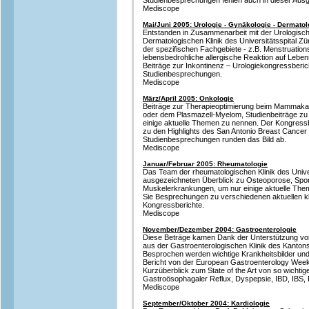
Studienbesprechungen fehlen auch in dieser Ausg
Mediscope
Mai/Juni 2005: Urologie - Gynäkologie - Dermatol
Entstanden in Zusammenarbeit mit der Urologisc
Dermatologischen Klinik des Universitätsspital Zü
der spezifischen Fachgebiete - z.B. Menstruatio
lebensbedrohliche allergische Reaktion auf Leben
Beiträge zur Inkontinenz – Urologiekongressberi
Studienbesprechungen.
Mediscope
März/April 2005: Onkologie
Beiträge zur Therapieoptimierung beim Mammak
oder dem Plasmazell-Myelom, Studienbeiträge zu
einige aktuelle Themen zu nennen. Der Kongressb
zu den Highlights des San Antonio Breast Cancer
Studienbesprechungen runden das Bild ab.
Mediscope
Januar/Februar 2005: Rheumatologie
Das Team der rheumatologischen Klinik des Univers
ausgezeichneten Überblick zu Osteoporose, Spon
Muskelerkrankungen, um nur einige aktuelle Th
Sie Besprechungen zu verschiedenen aktuellen kl
Kongressberichte.
Mediscope
November/Dezember 2004: Gastroenterologie
Diese Beträge kamen Dank der Unterstützung vo
aus der Gastroenterologischen Klinik des Kantons
Besprochen werden wichtige Krankheitsbilder und a
Bericht von der European Gastroenterology Week 
Kurzüberblick zum State of the Art von so wichtig
Gastroösophagaler Reflux, Dyspepsie, IBD, IBS, 
Mediscope
September/Oktober 2004: Kardiologie