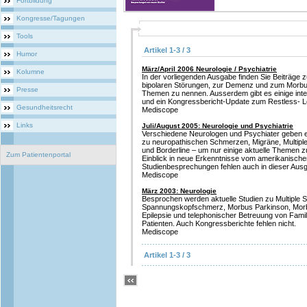
Fortbildung
Kongresse/Tagungen
Tools
Artikel 1-3 / 3
Humor
März/April 2006 Neurologie / Psychiatrie
Kolumne
In der vorliegenden Ausgabe finden Sie Beiträge zu
bipolaren Störungen, zur Demenz und zum Morbus
Presse
Themen zu nennen. Ausserdem gibt es einige in
und ein Kongressbericht-Update zum Restless- 
Gesundheitsrecht
Mediscope
Links
Juli/August 2005: Neurologie und Psychiatrie
Verschiedene Neurologen und Psychiater geben e
zu neuropathischen Schmerzen, Migräne, Multipl
und Borderline – um nur einige aktuelle Themen z
Zum Patientenportal
Einblick in neue Erkenntnisse vom amerikanisch
Studienbesprechungen fehlen auch in dieser Ausg
Mediscope
März 2003: Neurologie
Besprochen werden aktuelle Studien zu Multiple S
Spannungskopfschmerz, Morbus Parkinson, Morb
Epilepsie und telephonischer Betreuung von Famil
Patienten. Auch Kongressberichte fehlen nicht.
Mediscope
Artikel 1-3 / 3