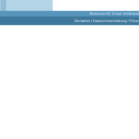
Mediscope AG E-mail:
info@medi
Disclaimer
|
Datenschutzerklärung / Privac