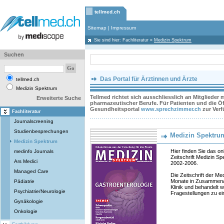
tellmed.ch
Sitemap
|
Impressum
Sie sind hier:
Fachliteratur
»
Medizin Spektrum
Suchen
Das Portal für Ärztinnen und Ärzte
tellmed.ch
Medizin Spektrum
Tellmed richtet sich ausschliesslich an Mitglieder
Erweiterte Suche
pharmazeutischer Berufe. Für Patienten und die Öff
Gesundheitsportal
www.sprechzimmer.ch
zur Ver
Fachliteratur
Journalscreening
Studienbesprechungen
Medizin Spektru
Medizin Spektrum
Hier finden Sie das on
medinfo Journals
Zeitschrift Medizin S
Ars Medici
2002-2006.
Managed Care
Die Zeitschrift der M
Monate in Zusammenar
Pädiatrie
Klinik und behandelt w
Psychiatrie/Neurologie
Fragestellungen zu e
Gynäkologie
Onkologie