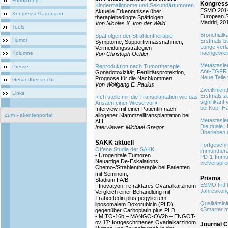
Fortbildung
Kongress
Kindermalignome und Sekundärtumoren
ESMO 2014
Aktuelle Erkenntnisse über
Kongresse/Tagungen
European S
therapiebedingte Spätfolgen
Madrid, 20
Von Nicolas X. von der Weid
Tools
Bronchial
Spätfolgen der Strahlentherapie
Humor
Erstmals be
Symptome, Supportivmassnahmen,
Lunge verl
Vermeidungsstrategien
nachgewie
Kolumne
Von Christoph Oehler
Metastasie
Reproduktion nach Tumortherapie
Presse
Anti-EGFR
Gonadotoxizität, Fertilitätsprotektion,
Neue Teile 
Prognose für die Nachkommen
Gesundheitsrecht
Von Wolfgang E. Paulus
Zweitlinien
Links
Erstmals z
«Ich stelle mir die Transplantation wie das
signifikant
Ansäen einer Wiese vor»
bei Kopf-H
Interview mit einer Patientin nach
Zum Patientenportal
allogener Stammzelltransplantation bei
Metastasie
ALL
Die duale 
Interviewer: Michael Gregor
Überleben 
SAKK aktuell
Fortgeschr
Offene Studie der SAKK
immunthera
- Urogenitale Tumoren
PD-1-Immun
Neuartige De-Eskalations
vielverspr
Chemo-/Strahlentherapie bei Patienten
mit Seminom,
Prisma
Stadium IIA/B
ESMO tritt 
- Inovatyon: refraktäres Ovarialkarzinom
Jahreskong
Vergleich einer Behandlung mit
Trabectedin plus pegyliertem
Qualitätsini
liposomalem Doxorubicin (PLD)
«Smarter m
gegenüber Carboplatin plus PLD
- MITO-16b – MANGO-OV2b – ENGOT-
ov 17: fortgeschrittenes Ovarialkarzinom
Journal C