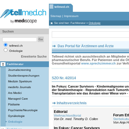
tellmed.ch
Sitemap
|
Impressum
Sie sind hier:
Fachliteratur
»
Onkologie
Suchen
tellmed.ch
Das Portal für Ärztinnen und Ärzte
Onkologie
Erweiterte Suche
Tellmed richtet sich ausschliesslich an Mitglieder
pharmazeutischer Berufe. Für Patienten und die Öff
Gesundheitsportal
www.sprechzimmer.ch
zur Ver
Fachliteratur
Journalscreening
Studienbesprechungen
SZO Nr. 4/2014
Medizin Spektrum
Im Fokus: Cancer Survivors - Kindermalignome un
medinfo Journals
der Strahlentherapie - Reproduktion nach Tumorther
Ars Medici
Transplantation wie das Ansäen einer Wiese vor» - .
Managed Care
Inhaltsverzeichnis
Pädiatrie
Psychiatrie/Neurologie
Editorial
Forum Eth
Weihnachtseditorial
Gynäkologie
Von Dr. med. Timothy D. Collen
Sterbekultu
Onkologie
Von Anja H
Im Fokus: Cancer Survivors