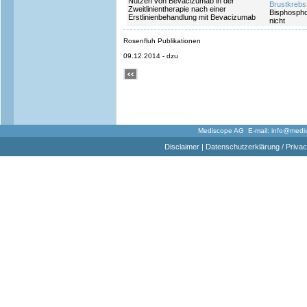
Nutzen von Bevacizumab in der
Brustkrebs
Zweitlinientherapie nach einer
Bisphospho
Erstlinienbehandlung mit Bevacizumab
nicht
Rosenfluh Publikationen
09.12.2014 - dzu
Mediscope AG E-mail:
info@medi
Disclaimer
|
Datenschutzerklärung / Privac