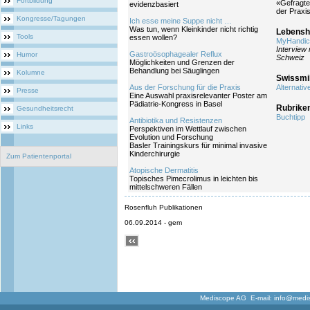
Fortbildung
«Gefragte
evidenzbasiert
der Praxis
Kongresse/Tagungen
Ich esse meine Suppe nicht …
Was tun, wenn Kleinkinder nicht richtig
Lebenshi
Tools
essen wollen?
MyHandica
Interview
Gastroösophagealer Reflux
Humor
Schweiz
Möglichkeiten und Grenzen der
Behandlung bei Säuglingen
Kolumne
Swissmi
Aus der Forschung für die Praxis
Alternativ
Presse
Eine Auswahl praxisrelevanter Poster am
Pädiatrie-Kongress in Basel
Rubrike
Gesundheitsrecht
Buchtipp
Antibiotika und Resistenzen
Links
Perspektiven im Wettlauf zwischen
Evolution und Forschung
Basler Trainingskurs für minimal invasive
Kinderchirurgie
Zum Patientenportal
Atopische Dermatitis
Topisches Pimecrolimus in leichten bis
mittelschweren Fällen
Rosenfluh Publikationen
06.09.2014 - gem
Mediscope AG E-mail:
info@medi