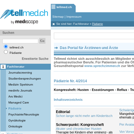
tellmed.ch
Sitemap
|
Impressum
Sie sind hier:
Fachliteratur
»
Pädiatrie
Suchen
tellmed.ch
Das Portal für Ärztinnen und Ärzte
Pädiatrie
Erweiterte Suche
Tellmed richtet sich ausschliesslich an Mitglieder
pharmazeutischer Berufe. Für Patienten und die Öff
Gesundheitsportal
www.sprechzimmer.ch
zur Ver
Fachliteratur
Journalscreening
Studienbesprechungen
Pädiatrie Nr. 4/2014
Medizin Spektrum
Kongressheft: Husten - Essstörungen - Reflux - Trans
medinfo Journals
Ars Medici
Inhaltsverzeichnis
Managed Care
Pädiatrie
Schwierig
Editorial
Mangelnde
Psychiatrie/Neurologie
Schon lange nicht mehr am Kindertisch
ehemals p
Gynäkologie
Schwerpunkt: Kongressheft
Per Avatar
Onkologie
Akuter und chronischer Husten
Von Vorso
Therapie bei Kindern eher eminenz- als