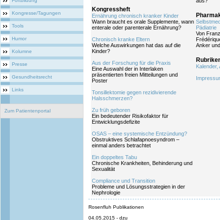
Fortbildung
aus?
Kongressheft
Kongresse/Tagungen
Pharmak
Ernährung chronisch kranker Kinder
Wann braucht es orale Supplemente, wann
Selbstmed
Tools
enterale oder parenterale Ernährung?
Pädiatrie
Von Franzi
Humor
Chronisch kranke Eltern
Frédériqu
Welche Auswirkungen hat das auf die
Anker und
Kinder?
Kolumne
Rubrike
Aus der Forschung für die Praxis
Presse
Kalender,
Eine Auswahl der in Interlaken
präsentierten freien Mitteilungen und
Gesundheitsrecht
Impressum
Poster
Links
Tonsillektomie gegen rezidivierende
Halsschmerzen?
Zu früh geboren
Zum Patientenportal
Ein bedeutender Risikofaktor für
Entwicklungsdefizite
OSAS – eine systemische Entzündung?
Obstruktives Schlafapnoesyndrom –
einmal anders betrachtet
Ein doppeltes Tabu
Chronische Krankheiten, Behinderung und
Sexualität
Compliance und Transition
Probleme und Lösungsstrategien in der
Nephrologie
Rosenfluh Publikationen
04.05.2015 - dzu