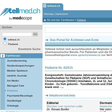
tellmed.ch
Sitemap
|
Impressum
Sie sind hier:
Fachliteratur
»
Pädiatrie
Suchen
tellmed.ch
Das Portal für Ärztinnen und Ärzte
Pädiatrie
Erweiterte Suche
Tellmed richtet sich ausschliesslich an Mitglieder
pharmazeutischer Berufe. Für Patienten und die Öff
Gesundheitsportal
www.sprechzimmer.ch
zur Ver
Fachliteratur
Journalscreening
Studienbesprechungen
Pädiatrie Nr. 4/2015
Medizin Spektrum
Kongressheft: Gemeinsame Jahresversammlung d
medinfo Journals
Gesellschaften für Pädiatrie (SGP) und Schlaffor
Ars Medici
Chronobiologie (SSSSC) Interlaken, 11. und 12. Ju
Kinder - Zu früh geboren - Tonsillektomie und OSA
Managed Care
krank sind - ...
Pädiatrie
Inhaltsverzeichnis
Psychiatrie/Neurologie
Gynäkologie
Editorial
Dermato
Onkologie
Worüber man sprechen sollte
Atopische
Dr. Renate Bonifer
Wie sieht 