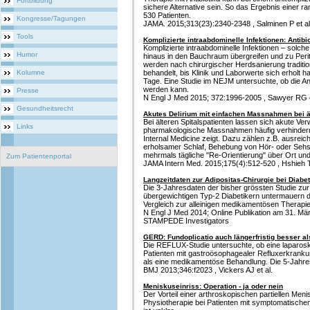
Fortbildung
sichere Alternative sein. So das Ergebnis einer ra
530 Patienten.
Kongresse/Tagungen
JAMA. 2015;313(23):2340-2348 , Salminen P et al
Tools
Komplizierte intraabdominelle Infektionen: Antibio
Komplizierte intraabdominelle Infektionen – solch
Humor
hinaus in den Bauchraum übergreifen und zu Peri
werden nach chirurgischer Herdsanierung traditione
Kolumne
behandelt, bis Klinik und Laborwerte sich erholt h
Tage. Eine Studie im NEJM untersuchte, ob die An
werden kann.
Presse
N Engl J Med 2015; 372:1996-2005 , Sawyer RG e
Gesundheitsrecht
Akutes Delirium mit einfachen Massnahmen bei 
Bei älteren Spitalspatienten lassen sich akute Ver
Links
pharmakologische Massnahmen häufig verhindern
Internal Medicine zeigt. Dazu zählen z.B. ausre
erholsamer Schlaf, Behebung von Hör- oder Sehs
mehrmals tägliche "Re-Orientierung" über Ort und
Zum Patientenportal
JAMA Intern Med. 2015;175(4):512-520 , Hshieh T
Langzeitdaten zur Adipositas-Chirurgie bei Diabe
Die 3-Jahresdaten der bisher grössten Studie zur 
übergewichtigen Typ-2 Diabetikern untermauern die
Vergleich zur alleinigen medikamentösen Therapie
N Engl J Med 2014; Online Publikation am 31. März
STAMPEDE Investigators
GERD: Fundoplicatio auch längerfristig besser 
Die REFLUX-Studie untersuchte, ob eine laparosk
Patienten mit gastroösophagealer Refluxerkranku
als eine medikamentöse Behandlung. Die 5-Jahres
BMJ 2013;346:f2023 , Vickers AJ et al.
Meniskuseinriss: Operation - ja oder nein
Der Vorteil einer arthroskopischen partiellen Men
Physiotherapie bei Patienten mit symptomatisch