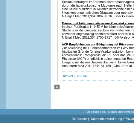
Schluckstörungen im Rahmen einer oesophageal
durch die laparoskopische Myotomie nach Heller
eine Studie publiziert, in welcher Betroffene eine
invasiven pneumatischen Dilatation oder operativ
N Engl J Med 2011;364:1807-1816 , Boeckxstaens
Männer mit früh diagnostiziertem Prostatakarzino
In einer Publikation im NEJM berichten die Autore
Studie über die Langzeitresultate von Patienten mi
entweder engmaschig nachkontrolliert oder früh r
N Engl J Med 2011;364:1708-1717 , Bill-Axelson A 
ACP-Empfehlungen zur Bildgebung bei Rückens
Zur Abklärung bei Rückenschmerzen im LWS-Berei
häufigsten Gründe für eine Arztkonsultation, kom
konventionelle Röntgenbild, die CT oder das MRI 
Physician (ACP) empfiehlt in seinen neusten Empf
Umgang mit diesen Diagnostika, wenn keine Alar
Ann Intern Med 2011;154:181-189 , Chou R et al
Artikel 1-20 / 56
Mediscope AG E-mail:
info@medi
Disclaimer
|
Datenschutzerklärung / Privac