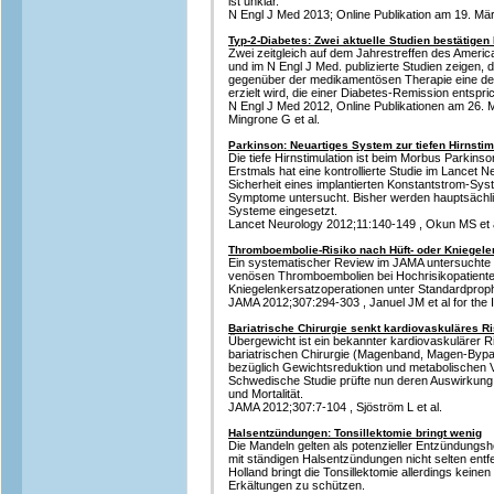
ist unklar.
N Engl J Med 2013; Online Publikation am 19. März
Typ-2-Diabetes: Zwei aktuelle Studien bestätigen 
Zwei zeitgleich auf dem Jahrestreffen des Americ
und im N Engl J Med. publizierte Studien zeigen, d
gegenüber der medikamentösen Therapie eine deut
erzielt wird, die einer Diabetes-Remission entspric
N Engl J Med 2012, Online Publikationen am 26. M
Mingrone G et al.
Parkinson: Neuartiges System zur tiefen Hirnst
Die tiefe Hirnstimulation ist beim Morbus Parkinso
Erstmals hat eine kontrollierte Studie im Lancet 
Sicherheit eines implantierten Konstantstrom-Sy
Symptome untersucht. Bisher werden hauptsächli
Systeme eingesetzt.
Lancet Neurology 2012;11:140-149 , Okun MS et 
Thromboembolie-Risiko nach Hüft- oder Kniegele
Ein systematischer Review im JAMA untersuchte d
venösen Thromboembolien bei Hochrisikopatienten
Kniegelenkersatzoperationen unter Standardprop
JAMA 2012;307:294-303 , Januel JM et al for th
Bariatrische Chirurgie senkt kardiovaskuläres Ri
Übergewicht ist ein bekannter kardiovaskulärer R
bariatrischen Chirurgie (Magenband, Magen-Bypass
bezüglich Gewichtsreduktion und metabolischen V
Schwedische Studie prüfte nun deren Auswirkung a
und Mortalität.
JAMA 2012;307:7-104 , Sjöström L et al.
Halsentzündungen: Tonsillektomie bringt wenig
Die Mandeln gelten als potenzieller Entzündungs
mit ständigen Halsentzündungen nicht selten entfe
Holland bringt die Tonsillektomie allerdings keine
Erkältungen zu schützen.