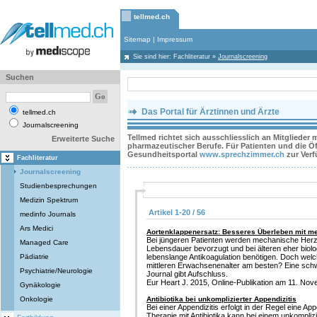
tellmed.ch
Sitemap
|
Impressum
Sie sind hier:
Fachliteratur
»
Journalscreening
Suchen
Das Portal für Ärztinnen und Ärzte
tellmed.ch
Journalscreening
Tellmed richtet sich ausschliesslich an Mitglieder
Erweiterte Suche
pharmazeutischer Berufe. Für Patienten und die Öff
Gesundheitsportal
www.sprechzimmer.ch
zur Ver
Fachliteratur
Journalscreening
Studienbesprechungen
Medizin Spektrum
Artikel 1-20 / 56
medinfo Journals
Ars Medici
Aortenklappenersatz: Besseres Überleben mit 
Bei jüngeren Patienten werden mechanische Herz
Managed Care
Lebensdauer bevorzugt und bei älteren eher biolo
Pädiatrie
lebenslange Antikoagulation benötigen. Doch welc
mittleren Erwachsenenalter am besten? Eine sch
Psychiatrie/Neurologie
Journal gibt Aufschluss.
Eur Heart J. 2015, Online-Publikation am 11. Nove
Gynäkologie
Onkologie
Antibiotika bei unkomplizierter Appendizitis
Bei einer Appendizitis erfolgt in der Regel eine A
Therapie mit Antibiotika kann bei einem unkompliz