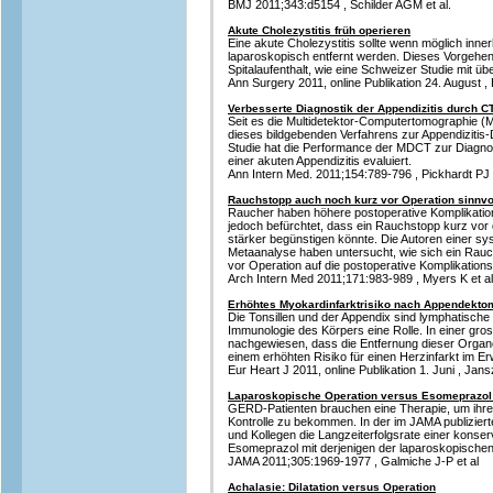
BMJ 2011;343:d5154 , Schilder AGM et al.
Akute Cholezystitis früh operieren
Eine akute Cholezystitis sollte wenn möglich inne
laparoskopisch entfernt werden. Dieses Vorgehen 
Spitalaufenthalt, wie eine Schweizer Studie mit üb
Ann Surgery 2011, online Publikation 24. August , 
Verbesserte Diagnostik der Appendizitis durch C
Seit es die Multidetektor-Computertomographie (
dieses bildgebenden Verfahrens zur Appendiziti
Studie hat die Performance der MDCT zur Diagn
einer akuten Appendizitis evaluiert.
Ann Intern Med. 2011;154:789-796 , Pickhardt PJ 
Rauchstopp auch noch kurz vor Operation sinnvo
Raucher haben höhere postoperative Komplikation
jedoch befürchtet, dass ein Rauchstopp kurz vor
stärker begünstigen könnte. Die Autoren einer s
Metaanalyse haben untersucht, wie sich ein Rau
vor Operation auf die postoperative Komplikations
Arch Intern Med 2011;171:983-989 , Myers K et al
Erhöhtes Myokardinfarktrisiko nach Appendektom
Die Tonsillen und der Appendix sind lymphatische
Immunologie des Körpers eine Rolle. In einer gr
nachgewiesen, dass die Entfernung dieser Organ
einem erhöhten Risiko für einen Herzinfarkt im Er
Eur Heart J 2011, online Publikation 1. Juni , Jansz
Laparoskopische Operation versus Esomeprazol 
GERD-Patienten brauchen eine Therapie, um ihre 
Kontrolle zu bekommen. In der im JAMA publizie
und Kollegen die Langzeiterfolgsrate einer konse
Esomeprazol mit derjenigen der laparoskopischen A
JAMA 2011;305:1969-1977 , Galmiche J-P et al
Achalasie: Dilatation versus Operation