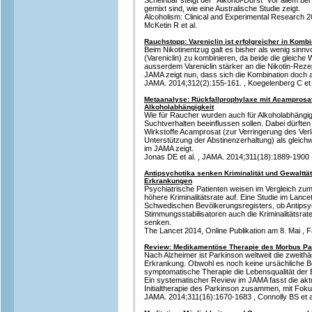
Scheinbar steigt der "Alkohol-Durst" vor allem bei
gemixt sind, wie eine Australische Studie zeigt.
Alcoholism: Clinical and Experimental Research 20
McKetin R et al.
Rauchstopp: Vareniclin ist erfolgreicher in Kombi
Beim Nikotinentzug galt es bisher als wenig sinnvol
(Vareniclin) zu kombinieren, da beide die gleich
ausserdem Vareniclin stärker an die Nikotin-Reze
JAMA zeigt nun, dass sich die Kombination doch 
JAMA. 2014;312(2):155-161. , Koegelenberg C et 
Metaanalyse: Rückfallprophylaxe mit Acamprosat
Alkoholabhängigkeit
Wie für Raucher wurden auch für Alkohol­abhängig
Suchtverhalten beeinflussen sollen. Dabei dürfte
Wirkstoffe Acamprosat (zur Verringerung des Ver
Unterstützung der Abstinenzerhaltung) als gleichw
im JAMA zeigt.
Jonas DE et al. , JAMA. 2014;311(18):1889-1900
Antipsychotika senken Kriminalität und Gewalttät
Erkrankungen
Psychiatrische Patienten weisen im Vergleich zu
höhere Kriminalitätsrate auf. Eine Studie im Lanc
Schwedischen Bevölkerungsregisters, ob Antipsy
Stimmungsstabilisatoren auch die Kriminalitätsra
senken.
The Lancet 2014, Online Publikation am 8. Mai , Fa
Review: Medikamentöse Therapie des Morbus Pa
Nach Alzheimer ist Parkinson weltweit die zweith
Erkrankung. Obwohl es noch keine ursächliche Be
symptomatische Therapie die Lebensqualität der B
Ein systematischer Review im JAMA fasst die ak
Initialtherapie des Parkinson zusammen, mit Fok
JAMA. 2014;311(16):1670-1683 , Connolly BS et a