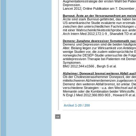
Augmentationsstrategie der ersten Wahl bei Patien
Depression.
Lancet 2012; Online Publikation am 7. Dezember , 
Burnout: Ärzte an der Versorgungsfront am meist
Ärzte sind stark Burnout-gefährdet, das haben ber
US-amerikanische Studie evaluierte nun erstmals 
zwischen den unterschiedlichen Fachrichtungen u
mit einer Wahrscheinlichkeitsstichprobe aus and
Arch Intern Med 2012;172:1-9 , Shanafelt TD et al
Demenz: Zunahme depressiver Symptomatik nach
Demenz und Depression sind die beiden häufigs
Alter. Bislang liegen zur Wirksamkeit von Antidep
wenige Studien vor, die zudem widersprüchliche Er
norwegische DESEP-Studie untersuchte die Folge
antidepressiven Therapie bei Patienten mit Deme
Symptomen.
BMJ 2012;344:e1566 , Bergh S et al.
Alzheimer: Donepezil bremst weiteren Abfall auc
Ob der Cholinesterasehemmer Donepezil, der derze
mittelschweren Alzheimerdemenzen zugelassen ist
Demenz den weiteren Abfall bremst, ist unklar. D
verschiedene Strategien - u.a. den Wechsel auf
Memantin oder die Kombination beider Wirkstoffe.
N Engl J Med 2012;366:893-903 , Howard R et al.
Artikel 1-20 / 200