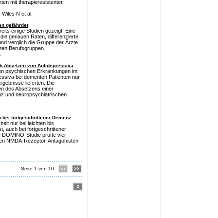
ten mit therapieresistenter
Wiles N et al.
en gefährdet
eits einige Studien gezeigt. Eine
die genauen Raten, differenzierte
nd verglich die Gruppe der Ärzte
eren Berufsgruppen.
.
 Absetzen von Antidepressiva
ten psychischen Erkrankungen im
ressiva bei dementen Patienten nur
gebnisse lieferten. Die
n des Absetzens einer
nz und neuropsychiatrischen
h bei fortgeschrittener Demenz
it nur bei leichten bis
, auch bei fortgeschrittener
ie DOMINO-Studie prüfte vier
 den NMDA-Rezeptor-Antagonisten
Seite 1 von 10