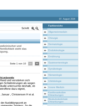
07. August 2026
Fachbereiche
Schrift:
Allgemeinmedizin
Chirurgie
Dermatologie
 medizinischer und
entlichkeit steht das
Endokrinologie
fügung.
Ernährung
Gastroenterologie
Seite 1 von 10
Gynäkologie
Hämatologie
kt präventiv
 Hand und verstärken sich
Infektiologie
egen Schlafstörungen als wegen
tudie untersuchte deshalb, ob
Innere Medizin
etroffene dazu eignet,
Kardiovaskuläre
 Januar , Christensen H et al.
Erkrankungen
Muskuloskelettale
Erkrankungen
d der Ausbildungszeit an
steigender Tendenz. So die