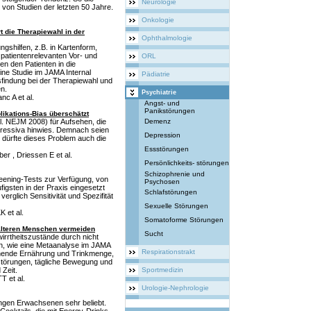
Neurologie
 von Studien der letzten 50 Jahre.
Onkologie
t die Therapiewahl in der
Ophthalmologie
shilfen, z.B. in Kartenform,
patientenrelevanten Vor- und
ORL
en den Patienten in die
ine Studie im JAMA Internal
Pädiatrie
sfindung bei der Therapiewahl und
n.
Psychiatrie
c A et al.
Angst- und
Panikstörungen
likations-Bias überschätzt
al. NEJM 2008) für Aufsehen, die
Demenz
epressiva hinwies. Demnach seien
Depression
n dürfte dieses Problem auch die
Essstörungen
er , Driessen E et al.
Persönlichkeits- störungen
Schizophrenie und
ening-Tests zur Verfügung, von
Psychosen
igsten in der Praxis eingesetzt
Schlafstörungen
rglich Sensitivität und Spezifität
Sexuelle Störungen
 et al.
Somatoforme Störungen
älteren Menschen vermeiden
Sucht
wirrtheitszustände durch nicht
, wie eine Metaanalyse im JAMA
Respirationstrakt
ichende Ernährung und Trinkmenge,
törungen, tägliche Bewegung und
 Zeit.
Sportmedizin
T et al.
Urologie-Nephrologie
ungen Erwachsenen sehr beliebt.