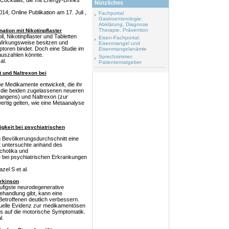
 Cocktails, die mit Energy-Drinks
Nützliches
14, Online Publikation am 17. Juli ,
Fachportal
Gastroenterologie:
Abklärung, Diagnose
Therapie, Prävention
nation mit Nikotinpflaster
l, Nikotinpflaster und Tabletten
Eisen-Fachportal:
e Wirkungsweise besitzen und
Eisenmangel und
ptoren bindet. Doch eine Studie im
Eisenmangelanämie
auszahlen könnte.
Sprechzimmer:
al.
Patientenratgeber
 und Naltrexon bei
e Medikamente entwickelt, die ihr
n die beiden zugelassenen neueren
langens) und Naltrexon (zur
ertig gelten, wie eine Metaanalyse
igkeit bei psychiatrischen
m Bevölkerungsdurchschnitt eine
et untersuchte anhand des
chotika und
te bei psychiatrischen Erkrankungen
zel S et al.
rkinson
äufigste neurodegenerative
handlung gibt, kann eine
etroffenen deutlich verbessern.
tuelle Evidenz zur medikamentösen
us auf die motorische Symptomatik.
l.