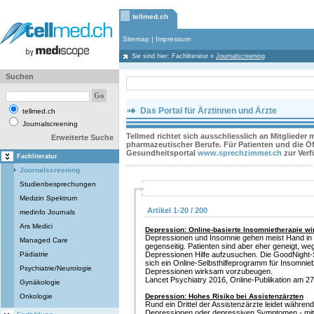
tellmed.ch
Sitemap
|
Impressum
Sie sind hier:
Fachliteratur
»
Journalscreening
Suchen
Das Portal für Ärztinnen und Ärzte
tellmed.ch
Journalscreening
Tellmed richtet sich ausschliesslich an Mitglieder
Erweiterte Suche
pharmazeutischer Berufe. Für Patienten und die Öff
Gesundheitsportal
www.sprechzimmer.ch
zur Ver
Fachliteratur
Journalscreening
Studienbesprechungen
Medizin Spektrum
Artikel 1-20 / 200
medinfo Journals
Ars Medici
Depression: Online-basierte Insomnietherapie wir
Depressionen und Insomnie gehen meist Hand in
Managed Care
gegenseitig. Patienten sind aber eher geneigt, w
Pädiatrie
Depressionen Hilfe aufzusuchen. Die GoodNight-S
sich ein Online-Selbsthilfeprogramm für Insomnieb
Psychiatrie/Neurologie
Depressionen wirksam vorzubeugen.
Lancet Psychiatry 2016, Online-Publikation am 27.
Gynäkologie
Onkologie
Depression: Hohes Risiko bei Assistenzärzten
Rund ein Drittel der Assistenzärzte leidet währen
Depressionen oder depressiven Symptomen - mit 