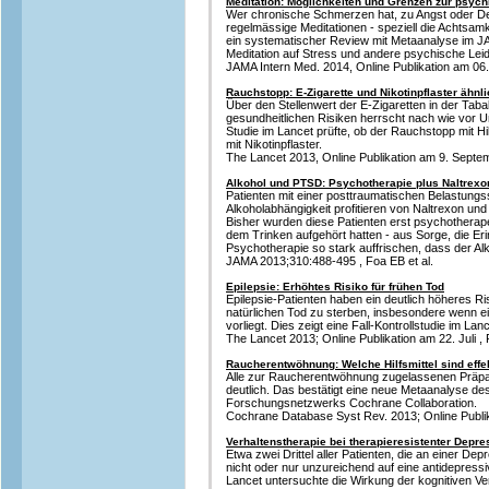
Meditation: Möglichkeiten und Grenzen zur psyc
Wer chronische Schmerzen hat, zu Angst oder D
regelmässige Meditationen - speziell die Achtsamk
ein systematischer Review mit Metaanalyse im J
Meditation auf Stress und andere psychische Lei
JAMA Intern Med. 2014, Online Publikation am 06
Rauchstopp: E-Zigarette und Nikotinpflaster ähnl
Über den Stellenwert der E-Zigaretten in der Taba
gesundheitlichen Risiken herrscht nach wie vor U
Studie im Lancet prüfte, ob der Rauchstopp mit Hilf
mit Nikotinpflaster.
The Lancet 2013, Online Publikation am 9. Septemb
Alkohol und PTSD: Psychotherapie plus Naltrex
Patienten mit einer posttraumatischen Belastung
Alkoholabhängigkeit profitieren von Naltrexon und
Bisher wurden diese Patienten erst psychotherape
dem Trinken aufgehört hatten - aus Sorge, die E
Psychotherapie so stark auffrischen, dass der A
JAMA 2013;310:488-495 , Foa EB et al.
Epilepsie: Erhöhtes Risiko für frühen Tod
Epilepsie-Patienten haben ein deutlich höheres Ris
natürlichen Tod zu sterben, insbesondere wenn ei
vorliegt. Dies zeigt eine Fall-Kontrollstudie im Lanc
The Lancet 2013; Online Publikation am 22. Juli , F
Raucherentwöhnung: Welche Hilfsmittel sind effe
Alle zur Raucherentwöhnung zugelassenen Präpar
deutlich. Das bestätigt eine neue Metaanalyse des
Forschungsnetzwerks Cochrane Collaboration.
Cochrane Database Syst Rev. 2013; Online Publikat
Verhaltenstherapie bei therapieresistenter Depre
Etwa zwei Drittel aller Patienten, die an einer De
nicht oder nur unzureichend auf eine antidepressi
Lancet untersuchte die Wirkung der kognitiven Ve