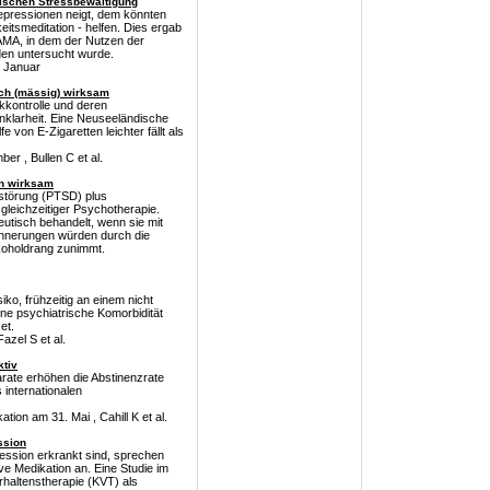
hischen Stressbewältigung
epressionen neigt, dem könnten
eitsmeditation - helfen. Dies ergab
AMA, in dem der Nutzen der
den untersucht wurde.
. Januar
ich (mässig) wirksam
kkontrolle und deren
nklarheit. Eine Neuseeländische
e von E-Zigaretten leichter fällt als
er , Bullen C et al.
on wirksam
sstörung (PTSD) plus
 gleichzeitiger Psychotherapie.
utisch behandelt, wenn sie mit
rinnerungen würden durch die
lkoholdrang zunimmt.
iko, frühzeitig an einem nicht
ne psychiatrische Komorbidität
et.
azel S et al.
ktiv
ate erhöhen die Abstinenzrate
 internationalen
ion am 31. Mai , Cahill K et al.
ssion
pression erkrankt sind, sprechen
ve Medikation an. Eine Studie im
rhaltenstherapie (KVT) als