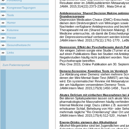
Fortbildung
Resultate einer im JAMA publizierten Metaanalyse
JAMA. 2015;314(22):2373-2383 , Mata DA et al.
Kongresse/Tagungen
Antidepressiva: Shared Decision Making optimier
Tools
Grundversorgung
Depression Medication Choice (DMC)-Entscheidung
Humor
dienen dem Direktvergleich von Wirkungen sowie 
Nachteilen verfügbarer Antidepressiva und bezieh
Therapiewahl mit ein (Shared Decision Making). E
Kolumne
Medicine untersuchte, ob damit die Entscheidung
der Depressionsverlauf verbessert werden könne
Presse
JAMA Intern Med. 2015;175(11):1761-1770 , LeBlan
Gesundheitsrecht
Depression: Effekt der Psychotherapie durch Pub
Vor einigen Jahren sorgte eine Studie (Turner et 
Links
auf einen Publikations-Bias bei Studien mit Antid
Negativstudien häufig nicht publiziert worden. Nu
Psychotherapie betreffen.
Plos One 2015; Online Publikation am 30. Septemb
Zum Patientenportal
Demenz-Screening: Kognitive Tests im Vergleich
Zur Abklärung einer Demenz stehen mehrere Scre
denen der Mini-Mental-State-Test (MMST) am häuf
wird. Ein systematischer Review mit Metaanalyse ve
der am häufigsten verwendeten Demenz-Tests.
JAMA Intern Med. 2015;175(9):1450-1458 , Tsoi KK
Akutes Delirium mit einfachen Massnahmen bei 
Bei älteren Spitalspatienten lassen sich akute Ver
pharmakologische Massnahmen häufig verhindern
Internal Medicine zeigt. Dazu zählen z.B. ausre
erholsamer Schlaf, Behebung von Hör- oder Sehs
mehrmals tägliche "Re-Orientierung" über Ort und
JAMA Intern Med. 2015;175(4):512-520 , Hshieh T
Energy-Drinks steigern den Alkoholdurst
Alkohol-Mixgetränke sind bei Jugendlichen und j