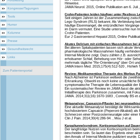
Fortbildung
Hinweise.
JAMA Neurol. 2015, Online Publikation am 6. Juli 
Kongresse/Tagungen
Crohn-Patienten leiden häufiger unter Restless L
Tools
Seit einigen Jahren ist der Zusammenhang zwis
Legs-Syndrom (RLS) bekannt. Als Verbindung be
Humor
häufige Eisenmangel, die entzündlichen Vorgänge
im Darm vermutet. Eine Studie untersuchte nun 
Kolumne
Crohn-Patienten.
Eur J Gastroenterol Hepatol 2015, Online Publikat
Presse
Akutes Delirium mit einfachen Massnahmen bei 
Bei älteren Spitalspatienten lassen sich akute Ver
Gesundheitsrecht
pharmakologische Massnahmen häufig verhindern
Internal Medicine zeigt. Dazu zählen z.B. ausre
Links
erholsamer Schlaf, Behebung von Hör- oder Sehs
mehrmals tägliche "Re-Orientierung" über Ort und
JAMA Intern Med. 2015;175(4):512-520 , Hshieh T
Zum Patientenportal
Review: Medikamentöse Therapie des Morbus Pa
Nach Alzheimer ist Parkinson weltweit die zweith
Erkrankung. Obwohl es noch keine ursächliche Be
symptomatische Therapie die Lebensqualität der B
Ein systematischer Review im JAMA fasst die ak
Initialtherapie des Parkinson zusammen, mit Fok
JAMA. 2014;311(16):1670-1683 , Connolly BS et a
Metaanalyse: Capsaicin-Pflaster bei neuropathi
Eine aktuelle Metaanalyse bestätigt die Wirksam
hochdosiertem Capsaicin (Peperoni-Alkaloid) als 
Schmerzen einer Postzosterneuralgie oder einer 
Clin J Pain. 2014;30(4):286-94. , Mou J et al.
Karpaltunnelsyndrom: Kortisonspritzen auf Daue
Der langfristige Nutzen von Kortisonspritzen bei
bescheiden sein. So lautet das Ergebnis einer akt
den Annals of Internal Medicine publiziert wurde. 