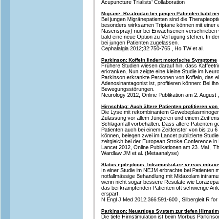
Acupuncture Trialists' Collaboration
Migräne: Rizatriptan bei jungen Patienten bald n
Bei jungen Migränepatienten sind die Therapieopti
besonders wirksamen Triptane können mit einer 
Nasenspray) nur bei Erwachsenen verschrieben w
bald eine neue Option zu Verfügung stehen. In de
bei jungen Patienten zugelassen.
Cephalalgia 2012;32:750-765 , Ho TW et al.
Parkinson: Koffein lindert motorische Symptome
Frühere Studien wiesen darauf hin, dass Kaffeetr
erkranken. Nun zeigte eine kleine Studie im Neur
Parkinson erkrankte Personen von Koffein, das ein
Adenosinantagonist ist, profitieren können: Bei ih
Bewegungsstörungen.
Neurology 2012, Online Publikation am 2. August 
Hirnschlag: Auch ältere Patienten profitieren von
Die Lyse mit rekombinantem Gewebeplasminogenak
Zulassung vor allem Jüngeren und einem Zeitfens
Schlaganfall vorbehalten. Dass ältere Patienten 
Patienten auch bei einem Zeitfenster von bis zu
können, belegen zwei im Lancet publizierte Studi
zeitgleich bei der European Stroke Conference in
Lancet 2012, Online Publikationen am 23. Mai , Th
Wardlaw JM et al. (Metaanalyse)
Status epilepticus: Intramuskuläre versus intrav
In einer Studie im NEJM erbrachte bei Patienten mi
notfallmässige Behandlung mit Midazolam intramu
wenn nicht sogar bessere Resulate wie Lorazepam 
das bei krampfenden Patienten oft schwierige A
erspart.
N Engl J Med 2012;366:591-600 , Silbergleit R for
Parkinson: Neuartiges System zur tiefen Hirnst
Die tiefe Hirnstimulation ist beim Morbus Parkinso