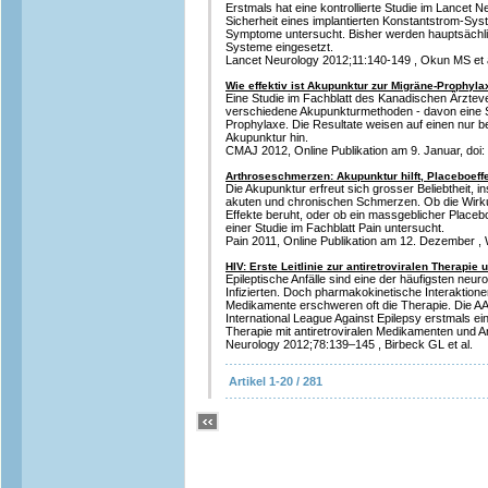
Erstmals hat eine kontrollierte Studie im Lancet 
Sicherheit eines implantierten Konstantstrom-Sy
Symptome untersucht. Bisher werden hauptsächli
Systeme eingesetzt.
Lancet Neurology 2012;11:140-149 , Okun MS et 
Wie effektiv ist Akupunktur zur Migräne-Prophyla
Eine Studie im Fachblatt des Kanadischen Ärzteve
verschiedene Akupunkturmethoden - davon eine S
Prophylaxe. Die Resultate weisen auf einen nur 
Akupunktur hin.
CMAJ 2012, Online Publikation am 9. Januar, doi: 1
Arthroseschmerzen: Akupunktur hilft, Placeboeff
Die Akupunktur erfreut sich grosser Beliebtheit,
akuten und chronischen Schmerzen. Ob die Wirku
Effekte beruht, oder ob ein massgeblicher Placebo
einer Studie im Fachblatt Pain untersucht.
Pain 2011, Online Publikation am 12. Dezember , W
HIV: Erste Leitlinie zur antiretroviralen Therapie 
Epileptische Anfälle sind eine der häufigsten neu
Infizierten. Doch pharmakokinetische Interaktione
Medikamente erschweren oft die Therapie. Die A
International League Against Epilepsy erstmals eine
Therapie mit antiretroviralen Medikamenten und Anti
Neurology 2012;78:139–145 , Birbeck GL et al.
Artikel 1-20 / 281