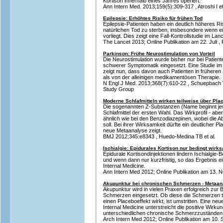
Kortison innerhalb eines Jahres operiert.
Ann Intern Med. 2013;159(5):309-317 , Atroshi I et
Epilepsie: Erhöhtes Risiko für frühen Tod
Epilepsie-Patienten haben ein deutlich höheres Ris
natürlichen Tod zu sterben, insbesondere wenn ei
vorliegt. Dies zeigt eine Fall-Kontrollstudie im Lanc
The Lancet 2013; Online Publikation am 22. Juli , F
Parkinson: Frühe Neurostimulation von Vorteil
Die Neurostimulation wurde bisher nur bei Patient
schwerer Symptomatik eingesetzt. Eine Studie im
zeigt nun, dass davon auch Patienten in früheren S
als von der alleinigen medikamentösen Therapie.
N Engl J Med. 2013;368(7):610-22 , Schuepbach 
Study Group
Moderne Schlafmitteln wirken teilweise über Pla
Die sogenannten Z-Substanzen (Name beginnt jewe
Schlafmittel der ersten Wahl. Das Wirkprofil - ab
ähnlich wie bei den Benzodiazepinen, wobei die A
soll. Bei ihrer Wirksamkeit dürfte ein deutlicher Pl
neue Metaanalyse zeigt.
BMJ 2012;345:e8343 , Huedo-Medina TB et al.
Ischialgie: Epidurales Kortison nur bedingt wirk
Epidurale Kortisondinjektionen lindern Ischialgi
und wenn dann nur kurzfristig, so das Ergebnis e
Internal Medicine.
Ann Intern Med 2012; Online Publikation am 13. N
Akupunktur bei chronischen Schmerzen - Metaana
Akupunktur wird in vielen Praxen erfolgreich zur
Schmerzen eingesetzt. Ob diese die Schmerzen tat
einen Placeboeffekt wirkt, ist umstritten. Eine ne
Internal Medicine unterstreicht die positive Wirku
unterschiedlichen chronische Schmerzzuständen
Arch Intern Med 2012; Online Publikation am 10. S