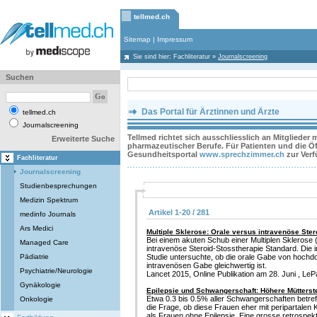
tellmed.ch
Sitemap
|
Impressum
Sie sind hier:
Fachliteratur
»
Journalscreening
Suchen
Das Portal für Ärztinnen und Ärzte
tellmed.ch
Journalscreening
Tellmed richtet sich ausschliesslich an Mitglieder
Erweiterte Suche
pharmazeutischer Berufe. Für Patienten und die Öff
Gesundheitsportal
www.sprechzimmer.ch
zur Ver
Fachliteratur
Journalscreening
Studienbesprechungen
Medizin Spektrum
Artikel 1-20 / 281
medinfo Journals
Ars Medici
Multiple Sklerose: Orale versus intravenöse Ste
Bei einem akuten Schub einer Multiplen Sklerose 
Managed Care
intravenöse Steroid-Stosstherapie Standard. Die
Pädiatrie
Studie untersuchte, ob die orale Gabe von hochd
intravenösen Gabe gleichwertig ist.
Psychiatrie/Neurologie
Lancet 2015, Online Publikation am 28. Juni , LePa
Gynäkologie
Epilepsie und Schwangerschaft: Höhere Mütterste
Etwa 0.3 bis 0.5% aller Schwangerschaften betreffe
Onkologie
die Frage, ob diese Frauen eher mit peripartalen
als Frauen ohne Epilepsie. Eine grosse retrospek