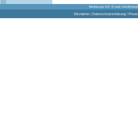
Mediscope AG E-mail:
info@medi
Disclaimer
|
Datenschutzerklärung / Privac