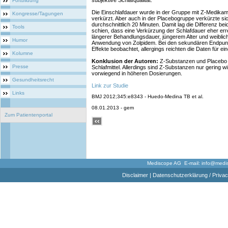
subjektive Schlafqualität.
Fortbildung
Die Einschlafdauer wurde in der Gruppe mit Z-Medikam
Kongresse/Tagungen
verkürzt. Aber auch in der Placebogruppe verkürzte sic
durchschnittlich 20 Minuten. Damit lag die Differenz be
Tools
schien, dass eine Verkürzung der Schlafdauer eher err
längerer Behandlungsdauer, jüngerem Alter und weibli
Humor
Anwendung von Zolpidem. Bei den sekundären Endpunkt
Effekte beobachtet, allergings reichten die Daten für ei
Kolumne
Konklusion der Autoren:
Z-Substanzen und Placebo
Presse
Schlafmittel. Allerdings sind Z-Substanzen nur gering w
vorwiegend in höheren Dosierungen.
Gesundheitsrecht
Link zur Studie
Links
BMJ 2012;345:e8343 - Huedo-Medina TB et al.
08.01.2013 - gem
Zum Patientenportal
Mediscope AG E-mail:
info@medi
Disclaimer
|
Datenschutzerklärung / Privac