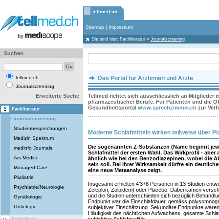
tellmed.ch
Sitemap
|
Impressum
Sie sind hier:
Fachliteratur
»
Journalscreening
Suchen
tellmed.ch
Das Portal für Ärztinnen und Ärzte
Journalscreening
Erweiterte Suche
Tellmed richtet sich ausschliesslich an Mitglieder
pharmazeutischer Berufe. Für Patienten und die Öff
Gesundheitsportal
www.sprechzimmer.ch
zur Ver
Fachliteratur
Journalscreening
Studienbesprechungen
Moderne Schlafmitteln wirken teilweise über P
Medizin Spektrum
Die sogenannten Z-Substanzen (Name beginnt jewei
medinfo Journals
Schlafmittel der ersten Wahl. Das Wirkprofil - abe
Ars Medici
ähnlich wie bei den Benzodiazepinen, wobei die A
sein soll. Bei ihrer Wirksamkeit dürfte ein deutlich
Managed Care
eine neue Metaanalyse zeigt.
Pädiatrie
Insgesamt erhielten 4'378 Personen in 13 Studien entw
Psychiatrie/Neurologie
Zeleplon, Zolpidem) oder Placebo. Dabei kamen versc
und die Studien unterschieden sich bezüglich Behandlu
Gynäkologie
Endpunkt war die Einschlafdauer, gemäss polysomnog
Onkologie
subjektiver Einschätzung. Sekundäre Endpunkte waren
Häufigkeit des nächtlichen Aufwachens, gesamte Schlafd