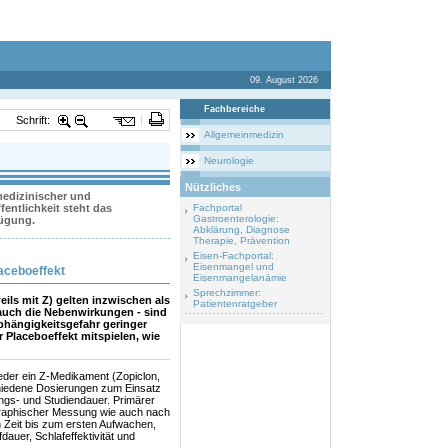
09. August 2026
Fachbereiche
Schrift:
Allgemeinmedizin
Neurologie
Nützliches
 medizinischer und
entlichkeit steht das
Fachportal
Gastroenterologie:
fügung.
Abklärung, Diagnose
Therapie, Prävention
Eisen-Fachportal:
Eisenmangel und
laceboeffekt
Eisenmangelanämie
Sprechzimmer:
ls mit Z) gelten inzwischen als
Patientenratgeber
r auch die Nebenwirkungen - sind
bhängigkeitsgefahr geringer
er Placeboeffekt mitspielen, wie
eder ein Z-Medikament (Zopiclon,
hiedene Dosierungen zum Einsatz
ngs- und Studiendauer. Primärer
raphischer Messung wie auch nach
 Zeit bis zum ersten Aufwachen,
auer, Schlafeffektivität und