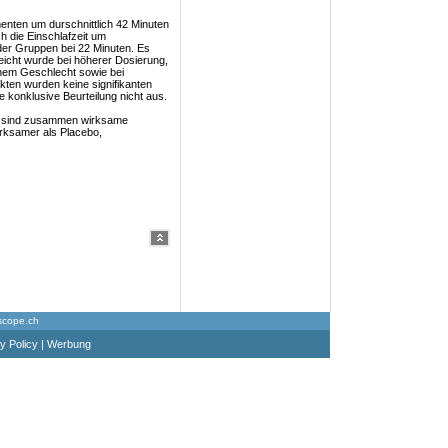
enten um durschnittlich 42 Minuten
h die Einschlafzeit um
ider Gruppen bei 22 Minuten. Es
eicht wurde bei höherer Dosierung,
chem Geschlecht sowie bei
en wurden keine signifikanten
ne konklusive Beurteilung nicht aus.
 sind zusammen wirksame
irksamer als Placebo,
scope.ch
y Policy
|
Werbung