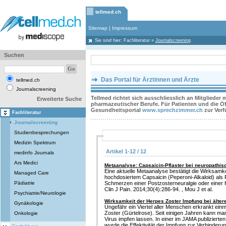
tellmed.ch
Sitemap
|
Impressum
Sie sind hier:
Fachliteratur
»
Journalscreening
Suchen
Das Portal für Ärztinnen und Ärzte
tellmed.ch
Journalscreening
Tellmed richtet sich ausschliesslich an Mitglieder
Erweiterte Suche
pharmazeutischer Berufe. Für Patienten und die Öff
Gesundheitsportal
www.sprechzimmer.ch
zur Ver
Fachliteratur
Journalscreening
Studienbesprechungen
Medizin Spektrum
Artikel 1-12 / 12
medinfo Journals
Ars Medici
Metaanalyse: Capsaicin-Pflaster bei neuropathi
Eine aktuelle Metaanalyse bestätigt die Wirksam
Managed Care
hochdosiertem Capsaicin (Peperoni-Alkaloid) als 
Pädiatrie
Schmerzen einer Postzosterneuralgie oder einer 
Clin J Pain. 2014;30(4):286-94. , Mou J et al.
Psychiatrie/Neurologie
Wirksamkeit der Herpes Zoster Impfung bei älte
Gynäkologie
Ungefähr ein Viertel aller Menschen erkrankt ei
Zoster (Gürtelrose). Seit einigen Jahren kann ma
Onkologie
Virus impfen lassen. In einer im JAMA publizierte
wurde die Effektivität der Impfung zur Verhinderun