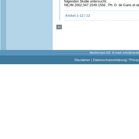
folgenden Studie untersucht.
NEJM 2002;347:1549-1556 , Ph. D. de Gans et al
Artikel 1-12 / 12
Mediscope AG E-mail:
info@medi
Disclaimer
|
Datenschutzerklärung / Privac