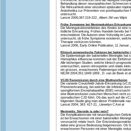
Chronische Schmerzen sind die häufigste Komplik
Behandlung dieser neuropathischen Schmerzen ist
Die Wirksamkeit einer einzelnen epiduralen Injekt
Anästhetika zur Prävention von posthepatischen N
untersucht.
Lancet 2006;367:219-222 , Albert JM van Wijck
Frühe Symptome bei Meningokokken Erkrankung
Die Meningokokkeninfektion des Kindes ist eine r
tödliche Erkrankung. Frühes Handeln bereits bei 
entscheidend. Die Autoren einer frühzeitig im La
untersucht, ob frühe Symptome existieren, welche 
Therapie verkürzen könnten.
Lancet 2006, Early Online Publication, 11 Januar
Klinisch prognostische Faktoren bei bakterielle
Die Epidemiologie der bakteriellen Meningitis hat 
Hämophilus influenzae kommen seit der Einführun
Alle bisherigen Studien, welche klinisch prognosti
untersuchten, waren retrospektiv und relativ klein
ein grosses, erwachsenes Patientengut mit bakteri
NEJM 2004;351:1849-1859 , D. van de Beek et al
VCJD-Transmission durch eine Bluttransfusion
Die variante Creutzfeldt-Jakob-Erkrankung (vCJD
Prionenerkrankung, bei welcher die Infektion dur
spongiformen Encephalopathie (BSE) verursacht
eine Bluttransfusion zwischen Menschen nicht zu
sporadischen CJD führt. Ob das auch auf die vCJD 
folgenden Studie ging man dieser Problematik nac
Lancet 2004; 363: 417-21 , Llewelyn C A et al
Meningitis: Steroide ja oder nein?
Die Komplikationsrate mit neuorologischen Defizi
ist bei Erwachsenen mit einer bakteriellen Mening
verursacht) relativ hoch. Der Entzündungsreakti
dabei eine grosse Bedeutung beigemessen. Ob Ste
erwachsenen Personen mit einer Meningitis reduz