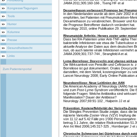
Fortbildung
JAMA 2011;305:160-166 , Tseng HF et al
Kongresse/Tagungen
Dexamethason verbessert Prognose bei Pneumo
In den Niederlanden wurde ab dem Jahr 2002 in d
Tools
empfohlen, bei Patienten mit Pneumokokken-Mening
Dexamethason zu verabreichen. Brouwer und Koll
Humor
die Prognose Betroffener dadurch verändert hat.
Neurology 2010, online Publikation 29. Septembe
Kolumne
Rheumatoide Arthritis: Herpes zoster unter mono
Dass bei RA-Patienten unter Anti-TNF-alpha Thera
Presse
bakterielle Infektionen wie etwa die Tuberkulose er
aktuelle Analyse der Daten aus dem deutschen Bi
Gesundheitsrecht
nun, ob auch latente virale Infektionen vermehrt a
JAMA 2009;301:737-744 , Strangfeld A et al.
Links
Lyme-Borreliose: Doxycyclin oral ebenso wirksam
Die Wirksamkeit von Penicillin und Ceftriaxon iv.
Borreliose ist gut dokumentiert. Orales Doxycyclin
Zum Patientenportal
darstellen, mit dem Vorteil, kostengünstiger zu sei
Lancet Neurology 2008; Early Online Publication am
Neuroborelliose: Neue Leitlinien der AAN
Die American Academy of Neurology (AAN) hat neu
und zum Post-Lyme-Syndrom veröffentlicht. Die 
folgende Fragen: Welche Antibiotika sind wirksa
Manifestation? Dauer der Antibiose?
Neurology 2007;69:91-102 , Halperin JJ et al
Prävention: Kosteneffektivität der Varicella-Zost
Die Shingles Prevention Studie zeigte, dass die b
injizierte Varicella-Zoster-Virus (VZV) Impfung di
von 11.12 auf 5.42 Fälle pro 1’000 Personenjahre 
betrug 3.1 Jahre, die relative Risikoreduktion 51.
Ann Int Med 2006;145:317-325 , Hornberger J et a
Chronische Schmerzen bei Gürtelrose durch epidu