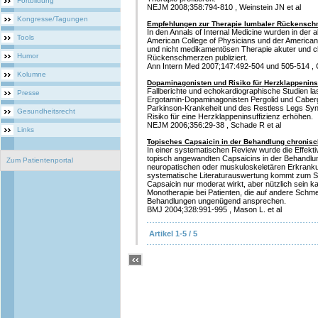
Fortbildung
NEJM 2008;358:794-810 , Weinstein JN et al
Kongresse/Tagungen
Empfehlungen zur Therapie lumbaler Rückensc
In den Annals of Internal Medicine wurden in der 
Tools
American College of Physicians und der America
und nicht medikamentösen Therapie akuter und c
Humor
Rückenschmerzen publiziert.
Ann Intern Med 2007;147:492-504 und 505-514 ,
Kolumne
Dopaminagonisten und Risiko für Herzklappeninsu
Fallberichte und echokardiographische Studien l
Presse
Ergotamin-Dopaminagonisten Pergolid und Cabergo
Parkinson-Krankeheit und des Restless Legs Sy
Gesundheitsrecht
Risiko für eine Herzklappeninsuffizienz erhöhen.
NEJM 2006;356:29-38 , Schade R et al
Links
Topisches Capsaicin in der Behandlung chronis
In einer systematischen Review wurde die Effektivi
topisch angewandten Capsaicins in der Behandl
Zum Patientenportal
neuropatischen oder muskuloskeletären Erkranku
systematische Literaturauswertung kommt zum S
Capsaicin nur moderat wirkt, aber nützlich sein k
Monotherapie bei Patienten, die auf andere Schme
Behandlungen ungenügend ansprechen.
BMJ 2004;328:991-995 , Mason L. et al
Artikel 1-5 / 5