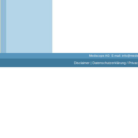
Mediscope AG E-mail:
info@medi
Disclaimer
|
Datenschutzerklärung / Privac