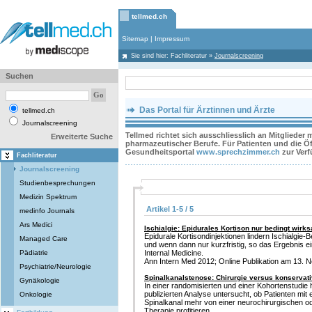
tellmed.ch
Sitemap
|
Impressum
Sie sind hier:
Fachliteratur
»
Journalscreening
Suchen
Das Portal für Ärztinnen und Ärzte
tellmed.ch
Journalscreening
Tellmed richtet sich ausschliesslich an Mitglieder
Erweiterte Suche
pharmazeutischer Berufe. Für Patienten und die Öff
Gesundheitsportal
www.sprechzimmer.ch
zur Ver
Fachliteratur
Journalscreening
Studienbesprechungen
Medizin Spektrum
Artikel 1-5 / 5
medinfo Journals
Ars Medici
Ischialgie: Epidurales Kortison nur bedingt wirk
Epidurale Kortisondinjektionen lindern Ischialgi
Managed Care
und wenn dann nur kurzfristig, so das Ergebnis e
Pädiatrie
Internal Medicine.
Ann Intern Med 2012; Online Publikation am 13. N
Psychiatrie/Neurologie
Spinalkanalstenose: Chirurgie versus konservat
Gynäkologie
In einer randomisierten und einer Kohortenstudie
publizierten Analyse untersucht, ob Patienten mit
Onkologie
Spinalkanal mehr von einer neurochirurgischen o
Therapie profitieren.