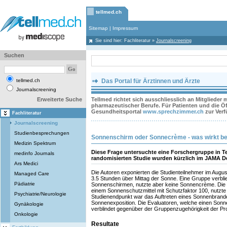
tellmed.ch
Sitemap
|
Impressum
Sie sind hier:
Fachliteratur
»
Journalscreening
Suchen
tellmed.ch
Das Portal für Ärztinnen und Ärzte
Journalscreening
Erweiterte Suche
Tellmed richtet sich ausschliesslich an Mitglieder
pharmazeutischer Berufe. Für Patienten und die Öff
Gesundheitsportal
www.sprechzimmer.ch
zur Ver
Fachliteratur
Journalscreening
Studienbesprechungen
Sonnenschirm oder Sonnecrème - was wirkt b
Medizin Spektrum
Diese Frage untersuchte eine Forschergruppe in Te
medinfo Journals
randomisierten Studie wurden kürzlich im JAMA De
Ars Medici
Die Autoren exponierten die Studienteilnehmer im Augu
Managed Care
3.5 Stunden über Mittag der Sonne. Eine Gruppe verblie
Pädiatrie
Sonnenschirmen, nutzte aber keine Sonnencrème. Die 
einem Sonnenschutzmittel mit Schutzfaktor 100, nutzte
Psychiatrie/Neurologie
Studienendpunkt war das Auftreten eines Sonnenbrande
Sonnenexposition. Die Evaluatoren, welche einen Sonn
Gynäkologie
verblindet gegenüber der Gruppenzugehörigkeit der P
Onkologie
Resultate