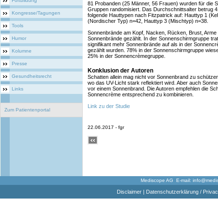
Fortbildung
81 Probanden (25 Männer, 56 Frauen) wurden für die Stu
Gruppen randomisiert. Das Durchschnittsalter betrug 
Kongresse/Tagungen
folgende Hauttypen nach Fitzpatrick auf: Hauttyp 1 (Ke
(Nordischer Typ) n=42, Hauttyp 3 (Mischtyp) n=38.
Tools
Sonnenbrände am Kopf, Nacken, Rücken, Brust, Arme 
Humor
Sonnenbrände gezählt. In der Sonnenschirmgruppe tra
signifikant mehr Sonnenbrände auf als in der Sonnen
gezählt wurden. 78% in der Sonnenschirmgruppe wiesen
Kolumne
25% in der Sonnencrèmegruppe.
Presse
Konklusion der Autoren
Gesundheitsrecht
Schatten allein mag nicht vor Sonnenbrand zu schützen
wo das UV-Licht stark reflektiert wird. Aber auch Sonn
vor einem Sonnenbrand. Die Autoren empfehlen die S
Links
Sonnencrème entsprechend zu kombinieren.
Link zu der Studie
Zum Patientenportal
22.06.2017 - fgr
Mediscope AG E-mail:
info@medi
Disclaimer
|
Datenschutzerklärung / Privac