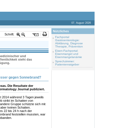
07. August 2026
Nützliches
Schrift:
Fachportal
Gastroenterologie:
Abklärung, Diagnose
Therapie, Prävention
Eisen-Fachportal:
Eisenmangel und
 medizinischer und
Eisenmangelanämie
entlichkeit steht das
Sprechzimmer:
fügung.
Patientenratgeber
esser gegen Sonnebrand?
xas. Die Resultate der
rmatology Journal publiziert.
st 2014 während 3 Tagen jeweils
b strikt im Schatten von
andere Gruppe schützte sich mit
 aber keinen Schatten.
s 22 bis 24 h nach der
enbrand feststellen mussten, war
robanden.