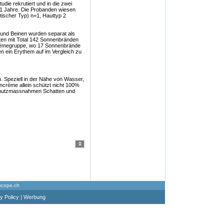
die rekrutiert und in die zwei
41 Jahre. Die Probanden wiesen
ltischer Typ) n=1, Hauttyp 2
und Beinen wurden separat als
ten mit Total 142 Sonnenbränden
crèmegruppe, wo 17 Sonnenbrände
 ein Erythem auf im Vergleich zu
. Speziell in der Nähe von Wasser,
encrème allein schützt nicht 100%
chutzmassnahmen Schatten und
scope.ch
y Policy
|
Werbung