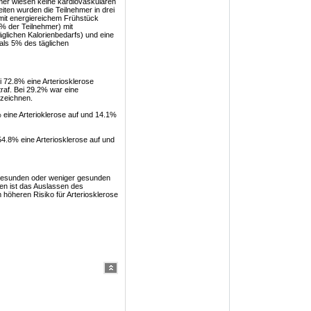
hmer wiesen keine kardiovaskulären
ten wurden die Teilnehmer in drei
 mit energiereichem Frühstück
% der Teilnehmer) mit
lichen Kalorienbedarfs) und eine
als 5% des täglichen
 72.8% eine Arteriosklerose
raf. Bei 29.2% war eine
rzeichnen.
eine Arterioklerose auf und 14.1%
54.8% eine Arteriosklerose auf und
gesunden oder weniger gesunden
en ist das Auslassen des
höheren Risiko für Arteriosklerose