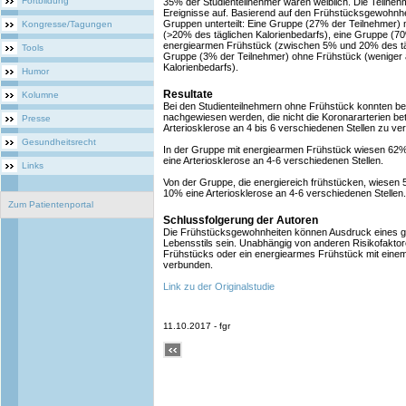
Fortbildung
35% der Studienteilnehmer waren weiblich. Die Teilne
Ereignisse auf. Basierend auf den Frühstücksgewohnhei
Gruppen unterteilt: Eine Gruppe (27% der Teilnehmer)
Kongresse/Tagungen
(>20% des täglichen Kalorienbedarfs), eine Gruppe (70
energiearmen Frühstück (zwischen 5% und 20% des täg
Tools
Gruppe (3% der Teilnehmer) ohne Frühstück (weniger 
Kalorienbedarfs).
Humor
Resultate
Kolumne
Bei den Studienteilnehmern ohne Frühstück konnten bei
nachgewiesen werden, die nicht die Koronararterien bet
Presse
Arteriosklerose an 4 bis 6 verschiedenen Stellen zu ve
Gesundheitsrecht
In der Gruppe mit energiearmen Frühstück wiesen 62% 
eine Arteriosklerose an 4-6 verschiedenen Stellen.
Links
Von der Gruppe, die energiereich frühstücken, wiesen 
10% eine Arteriosklerose an 4-6 verschiedenen Stellen.
Zum Patientenportal
Schlussfolgerung der Autoren
Die Frühstücksgewohnheiten können Ausdruck eines 
Lebensstils sein. Unabhängig von anderen Risikofaktor
Frühstücks oder ein energiearmes Frühstück mit einem 
verbunden.
Link zu der Originalstudie
11.10.2017 - fgr