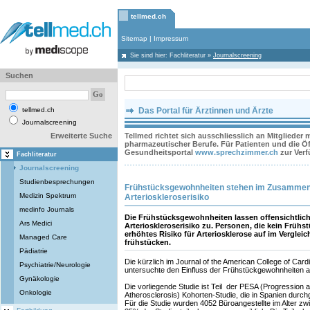
tellmed.ch
Sitemap
|
Impressum
Sie sind hier:
Fachliteratur
»
Journalscreening
Suchen
tellmed.ch
Das Portal für Ärztinnen und Ärzte
Journalscreening
Erweiterte Suche
Tellmed richtet sich ausschliesslich an Mitglieder
pharmazeutischer Berufe. Für Patienten und die Öff
Gesundheitsportal
www.sprechzimmer.ch
zur Ver
Fachliteratur
Journalscreening
Studienbesprechungen
Frühstücksgewohnheiten stehen im Zusammen
Medizin Spektrum
Arterioskleroserisiko
medinfo Journals
Die Frühstücksgewohnheiten lassen offensichtlic
Ars Medici
Arterioskleroserisiko zu. Personen, die kein Früh
erhöhtes Risiko für Arteriosklerose auf im Verglei
Managed Care
frühstücken.
Pädiatrie
Die kürzlich im Journal of the American College of Cardi
Psychiatrie/Neurologie
untersuchte den Einfluss der Frühstückgewohnheiten au
Gynäkologie
Die vorliegende Studie ist Teil der PESA (Progression an
Onkologie
Atherosclerosis) Kohorten-Studie, die in Spanien durchg
Für die Studie wurden 4052 Büroangestellte im Alter zw