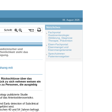
06. August 2026
Nützliches
Schrift:
Fachportal
Gastroenterologie:
Abklärung, Diagnose
Therapie, Prävention
Eisen-Fachportal:
Eisenmangel und
 medizinischer und
Eisenmangelanämie
entlichkeit steht das
Sprechzimmer:
fügung.
Patientenratgeber
hang mit
h Rückschlüsse über das
stück zu sich nehmen weisen ein
ch zu Personen, die ausgiebig
ology publizierte Studie
f das Arterioskleroserisiko.
d Early detection of Subclinical
eführt wird.
ischen 40 und 54 Jahren befragt.