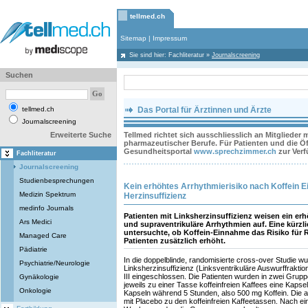
tellmed.ch
Sitemap
|
Impressum
Sie sind hier:
Fachliteratur
»
Journalscreening
Suchen
tellmed.ch
Das Portal für Ärztinnen und Ärzte
Journalscreening
Erweiterte Suche
Tellmed richtet sich ausschliesslich an Mitglieder
pharmazeutischer Berufe. Für Patienten und die Öff
Gesundheitsportal
www.sprechzimmer.ch
zur Ver
Fachliteratur
Journalscreening
Studienbesprechungen
Kein erhöhtes Arrhythmierisiko nach Koffein E
Medizin Spektrum
Herzinsuffizienz
medinfo Journals
Patienten mit Linksherzinsuffizienz weisen ein erhö
Ars Medici
und supraventrikuläre Arrhythmien auf. Eine kürzl
untersuchte, ob Koffein-Einnahme das Risiko für
Managed Care
Patienten zusätzlich erhöht.
Pädiatrie
In die doppelblinde, randomisierte cross-over Studie wu
Psychiatrie/Neurologie
Linksherzinsuffizienz (Linksventrikuläre Auswurffrakti
III eingeschlossen. Die Patienten wurden in zwei Gruppe
Gynäkologie
jeweils zu einer Tasse koffeinfreien Kaffees eine Kapse
Onkologie
Kapseln während 5 Stunden, also 500 mg Koffein. Die a
mit Placebo zu den koffeinfreien Kaffeetassen. Nach 