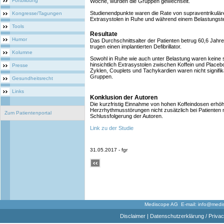
Fortbildung
Woche, wurden die Gruppen gewechselt.
Studienendpunkte waren die Rate von supraventrikuläre
Kongresse/Tagungen
Extrasystolen in Ruhe und während einem Belastungst
Tools
Resultate
Humor
Das Durchschnittsalter der Patienten betrug 60,6 Ja
trugen einen implantierten Defibrillator.
Kolumne
Sowohl in Ruhe wie auch unter Belastung waren keine s
hinsichtlich Extrasystolen zwischen Koffein und Place
Presse
Zyklen, Couplets und Tachykardien waren nicht signifik
Gruppen.
Gesundheitsrecht
Links
Konklusion der Autoren
Die kurzfristig Einnahme von hohen Koffeindosen erhöht
Herzrhythmusstörungen nicht zusätzlich bei Patienten mi
Zum Patientenportal
Schlussfolgerung der Autoren.
Link zu der Studie
31.05.2017 - fgr
Mediscope AG E-mail:
info@medi
Disclaimer
|
Datenschutzerklärung / Privac