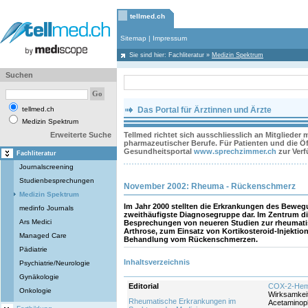
tellmed.ch
Sitemap
|
Impressum
Sie sind hier:
Fachliteratur
»
Medizin Spektrum
Suchen
tellmed.ch
Das Portal für Ärztinnen und Ärzte
Medizin Spektrum
Erweiterte Suche
Tellmed richtet sich ausschliesslich an Mitglieder
pharmazeutischer Berufe. Für Patienten und die Öff
Gesundheitsportal
www.sprechzimmer.ch
zur Ver
Fachliteratur
Journalscreening
Studienbesprechungen
November 2002: Rheuma - Rückenschmerz
Medizin Spektrum
Im Jahr 2000 stellten die Erkrankungen des Beweg
medinfo Journals
zweithäufigste Diagnosegruppe dar. Im Zentrum d
Ars Medici
Besprechungen von neueren Studien zur rheumatis
Arthrose, zum Einsatz von Kortikosteroid-Injekti
Managed Care
Behandlung vom Rückenschmerzen.
Pädiatrie
Inhaltsverzeichnis
Psychiatrie/Neurologie
Gynäkologie
Editorial
COX-2-Hemm
Onkologie
Wirksamkeit
Rheumatische Erkrankungen im
Acetaminoph