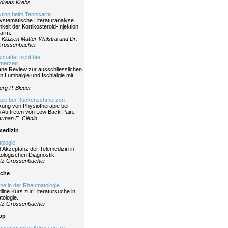
ndreas Krebs
ektion beim Tennisarm
ystematische Literaturanalyse
eit der Kortikosteroid-Injektion
sarm.
t. Klazien Matter-Walstra und Dr.
 Grossenbacher
hadet nicht bei
merzen
ne Review zur ausschliesslichen
n Lumbalgie und Ischialgie mit
erg P. Bleuer
apie bei Rückenschmerzen
kung von Physiotherapie bei
 Auftreten von Low Back Pain.
rman E. Clénin
medizin
ologie
 Akzeptanz der Telemedizin in
ologischen Diagnostik.
itz Grossenbacher
uche
che in der Rheumatologie
line Kurs zur Literatursuche in
ologie.
itz Grossenbacher
top