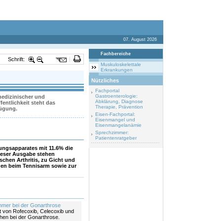
07. August 2026
Fachbereiche
Schrift:
Muskuloskelettale
Erkrankungen
Nützliches
Fachportal
Gastroenterologie:
 medizinischer und
Abklärung, Diagnose
entlichkeit steht das
Therapie, Prävention
fügung.
Eisen-Fachportal:
Eisenmangel und
Eisenmangelanämie
Sprechzimmer:
Patientenratgeber
ungsapparates mit 11.6% die
ieser Ausgabe stehen
chen Arthritis, zu Gicht und
onen beim Tennisarm sowie zur
er bei der Gonarthrose
 von Rofecoxib, Celecoxib und
en bei der Gonarthrose.