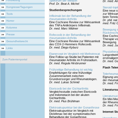
Fortbildung
Spektrum der Medizin
Dr. med. A
Prof. Dr. Beat A. Michel
Kongresse/Tagungen
Steroid-Inj
Studienbesprechungen
Eine neue s
zur Wirksamk
Tools
Infliximab bei der Behandlung der
beim Tenni
rheumatoiden Arthritis
Dr. phil. na
Humor
Eine Cochrane Review zur Wirksamkeit
med. Fritz
des TNFa Antikörpers Infliximab.
Kolumne
Dr. med. Marc Widmer
Bewegung sc
Rückensch
Presse
Rofecoxib in der Behandlung der
Eine Cochra
rheumatoiden Arthritis
Therapie vo
Eine Cochrane Review zur Wirksamkeit
Gesundheitsrecht
Bewegung.
des COX-2-Hemmers Rofecoxib.
Dr. med. Ju
Dr. med. Diego Kyburz
Links
Physiother
Etanercept im Vergleich mit Methotrexat
Langzeitwir
Eine Follow-up-Studie bei Patienten mit
erstmaligem
Zum Patientenportal
rheumatoider Arthritis im Frühstadium.
Dr. med. Ge
Dr. med. Regula Hirsbrunner
Flash Tele
Frühzeitige Behandlung ist wichtig
Empfehlungen für eine frühzeitige
Telerheumat
Zusammenarbeit zwischen
Eignung und
Grundversorger und Rheumatologen.
der rheumat
Dr. med. Lukas Schmid
Dr. med. Fr
Etoricoxib bei der Gichtarthritis
Literaturs
Vergleichsstudie zwischen Etoricoxib
und Indometacin bei der akuten
Literatursu
Gichtarthritis.
Ein Mini Med
Dr. med. Pius Brühlman
der Rheumat
Dr. med. Fr
Elektroakupunktur bei der Gonarthrose
Elektroakupunktur im Vergleich mit
Internet S
Diclofenac bei der symptomatischen
Behandlung der Gonarthrose.