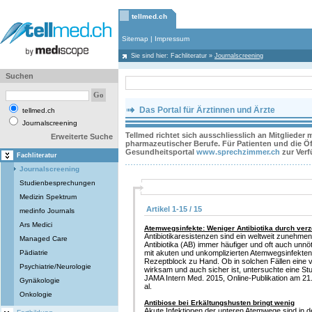
tellmed.ch
Sitemap
|
Impressum
Sie sind hier:
Fachliteratur
»
Journalscreening
Suchen
Das Portal für Ärztinnen und Ärzte
tellmed.ch
Journalscreening
Tellmed richtet sich ausschliesslich an Mitglieder
Erweiterte Suche
pharmazeutischer Berufe. Für Patienten und die Öff
Gesundheitsportal
www.sprechzimmer.ch
zur Ver
Fachliteratur
Journalscreening
Studienbesprechungen
Medizin Spektrum
Artikel 1-15 / 15
medinfo Journals
Ars Medici
Atemwegsinfekte: Weniger Antibiotika durch ver
Antibiotikaresistenzen sind ein weltweit zuneh
Managed Care
Antibiotika (AB) immer häufiger und oft auch unnö
Pädiatrie
mit akuten und unkomplizierten Atemwegsinfekten
Rezeptblock zu Hand. Ob in solchen Fällen eine v
Psychiatrie/Neurologie
wirksam und auch sicher ist, untersuchte eine St
JAMA Intern Med. 2015, Online-Publikation am 21
Gynäkologie
al.
Onkologie
Antibiose bei Erkältungshusten bringt wenig
Akute Infektionen der unteren Atemwege sind in 