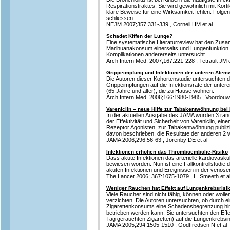
Respirationstraktes. Sie wird gewöhnlich mit Kort
klare Beweise für eine Wirksamkeit fehlen. Folgen
schliessen.
NEJM 2007;357:331-339 , Corneli HM et al
Schadet Kiffen der Lunge?
Eine systematische Literaturreview hat den Zu
Marihuanakonsum einerseits und Lungenfunktion 
Komplikationen andererseits untersucht.
Arch Intern Med. 2007;167:221-228 , Tetrault JM e
Grippeimpfung und Infektionen der unteren Atem
Die Autoren dieser Kohortenstudie untersuchten de
Grippeimpfungen auf die Infektionsrate der unte
(65 Jahre und älter), die zu Hause wohnen.
Arch Intern Med. 2006;166:1980-1985 , Voordouw 
Vareniclin – neue Hilfe zur Tabakentwöhnung bei
In der aktuellen Ausgabe des JAMA wurden 3 rand
der Effektivität und Sicherheit von Vareniclin, eine
Rezeptor Agonisten, zur Tabakentwöhnung publizier
davon beschrieben, die Resultate der anderen 2 w
JAMA 2006;296:56-63 , Jorenby DE et al
Infektionen erhöhen das Thromboembolie-Risiko
Dass akute Infektionen das arterielle kardiovasku
bewiesen worden. Nun ist eine Fallkontrollstud
akuten Infektionen und Ereignissen in der venö
The Lancet 2006; 367:1075-1079 , L. Smeeth et a
Weniger Rauchen hat Effekt auf Lungenkrebsrisi
Viele Raucher sind nicht fähig, können oder woll
verzichten. Die Autoren untersuchten, ob durch 
Zigarettenkonsums eine Schadensbegrenzung hin
betrieben werden kann. Sie untersuchten den Ef
Tag gerauchten Zigaretten) auf die Lungenkrebsi
JAMA 2005;294:1505-1510 , Godtfredsen N et al