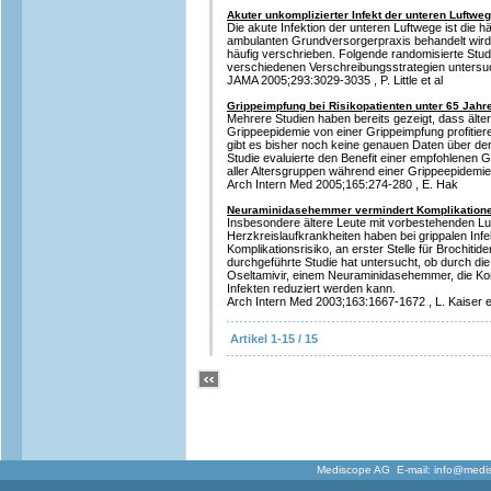
Akuter unkomplizierter Infekt der unteren Luftweg
Die akute Infektion der unteren Luftwege ist die h
ambulanten Grundversorgerpraxis behandelt wird. 
häufig verschrieben. Folgende randomisierte Studie
verschiedenen Verschreibungsstrategien untersu
JAMA 2005;293:3029-3035 , P. Little et al
Grippeimpfung bei Risikopatienten unter 65 Jahr
Mehrere Studien haben bereits gezeigt, dass älte
Grippeepidemie von einer Grippeimpfung profitiere
gibt es bisher noch keine genauen Daten über de
Studie evaluierte den Benefit einer empfohlenen G
aller Altersgruppen während einer Grippeepidemie
Arch Intern Med 2005;165:274-280 , E. Hak
Neuraminidasehemmer vermindert Komplikationen
Insbesondere ältere Leute mit vorbestehenden L
Herzkreislaufkrankheiten haben bei grippalen Infe
Komplikationsrisiko, an erster Stelle für Brochiti
durchgeführte Studie hat untersucht, ob durch di
Oseltamivir, einem Neuraminidasehemmer, die Kom
Infekten reduziert werden kann.
Arch Intern Med 2003;163:1667-1672 , L. Kaiser e
Artikel 1-15 / 15
Mediscope AG E-mail:
info@medi