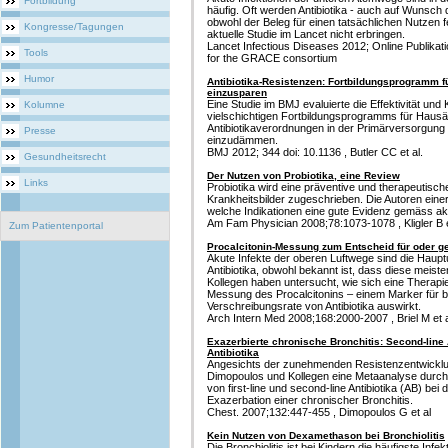
Fortbildung
häufig. Oft werden Antibiotika - auch auf Wunsch 
obwohl der Beleg für einen tatsächlichen Nutzen f
Kongresse/Tagungen
aktuelle Studie im Lancet nicht erbringen.
Lancet Infectious Diseases 2012; Online Publikatio
Tools
for the GRACE consortium
Humor
Antibiotika-Resistenzen: Fortbildungsprogramm für
einzusparen
Eine Studie im BMJ evaluierte die Effektivität und
Kolumne
vielschichtigen Fortbildungsprogramms für Hausä
Antibiotikaverordnungen in der Primärversorgung 
Presse
einzudämmen.
BMJ 2012; 344 doi: 10.1136 , Butler CC et al.
Gesundheitsrecht
Der Nutzen von Probiotika, eine Review
Links
Probiotika wird eine präventive und therapeutisch
Krankheitsbilder zugeschrieben. Die Autoren einer
welche Indikationen eine gute Evidenz gemäss aktue
Am Fam Physician 2008;78:1073-1078 , Kligler B e
Zum Patientenportal
Procalcitonin-Messung zum Entscheid für oder ge
Akute Infekte der oberen Luftwege sind die Haupt
Antibiotika, obwohl bekannt ist, dass diese meisten
Kollegen haben untersucht, wie sich eine Therapi
Messung des Procalcitonins – einem Marker für bak
Verschreibungsrate von Antibiotika auswirkt.
Arch Intern Med 2008;168:2000-2007 , Briel M et 
Exazerbierte chronische Bronchitis: Second-line An
Antibiotika
Angesichts der zunehmenden Resistenzentwicklung
Dimopoulos und Kollegen eine Metaanalyse durch
von first-line und second-line Antibiotika (AB) be
Exazerbation einer chronischer Bronchitis.
Chest. 2007;132:447-455 , Dimopoulos G et al
Kein Nutzen von Dexamethason bei Bronchiolitis
Die Bronchiolitis ist bei Kindern die häufigste Infe