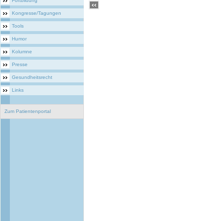
Fortbildung
Kongresse/Tagungen
Tools
Humor
Kolumne
Presse
Gesundheitsrecht
Links
Zum Patientenportal