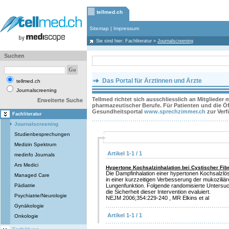
tellmed.ch
Sitemap
|
Impressum
Sie sind hier:
Fachliteratur
»
Journalscreening
Suchen
Das Portal für Ärztinnen und Ärzte
tellmed.ch
Journalscreening
Tellmed richtet sich ausschliesslich an Mitglieder
Erweiterte Suche
pharmazeutischer Berufe. Für Patienten und die Öff
Gesundheitsportal
www.sprechzimmer.ch
zur Ver
Fachliteratur
Journalscreening
Studienbesprechungen
Medizin Spektrum
Artikel 1-1 / 1
medinfo Journals
Ars Medici
Hypertone Kochsalzinhalation bei Cystischer Fib
Die Dampfinhalation einer hypertonen Kochsalzlösu
Managed Care
in einer kurzzeitigen Verbesserung der mukoziliä
Pädiatrie
Lungenfunktion. Folgende randomisierte Untersuc
die Sicherheit dieser Intervention evaluiert.
Psychiatrie/Neurologie
NEJM 2006;354:229-240 , MR Elkins et al
Gynäkologie
Artikel 1-1 / 1
Onkologie