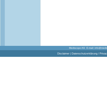
Mediscope AG E-mail:
info@medi
Disclaimer
|
Datenschutzerklärung / Privac