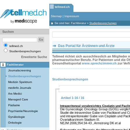
tellmed.ch
Sitemap
|
Impressum
Sie sind hier:
Fachliteratur
»
Studienbesprechungen
Suchen
Das Portal für Ärztinnen und Ärzte
tellmed.ch
Studienbesprechungen
Tellmed richtet sich ausschliesslich an Mitglieder
Erweiterte Suche
pharmazeutischer Berufe. Für Patienten und die Öff
Gesundheitsportal
www.sprechzimmer.ch
zur Ver
Fachliteratur
Journalscreening
Studienbesprechungen
Studienbesprechungen
Medizin Spektrum
medinfo Journals
Ars Medici
Artikel 1-16 / 16
Managed Care
Pädiatrie
Intraperitoneal verabreichtes Cisplatin und Pacl
Die Gynecologic Oncology Group (GOG) verglich 
Psychiatrie/Neurologie
Studie die intravenöse Gabe von Paclitaxel und Ci
und intraperitonealer Gabe von Cisplatin und Pacli
Gynäkologie
Ovarialkarzinom Stadium III.
Onkologie
NEJM 2006;354:34-43 , Armstrong DK et al
Gabapentin zur Therapie der Hitzewallungen bei 