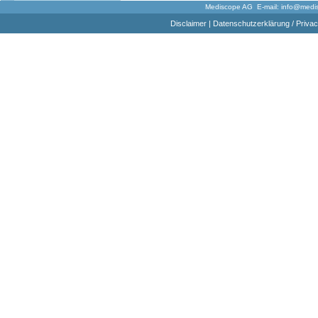
Mediscope AG E-mail:
info@medi
Disclaimer
|
Datenschutzerklärung / Privac