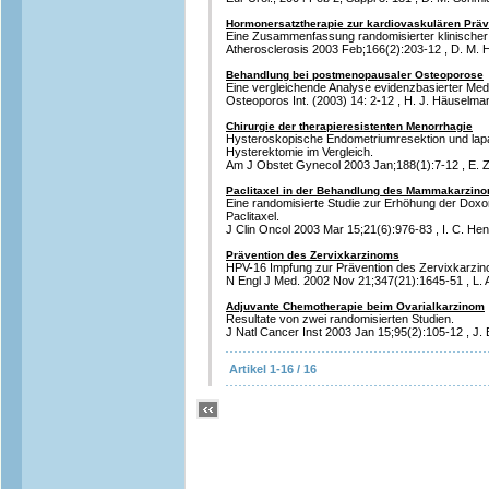
Hormonersatztherapie zur kardiovaskulären Präv
Eine Zusammenfassung randomisierter klinischer 
Atherosclerosis 2003 Feb;166(2):203-12 , D. M. He
Behandlung bei postmenopausaler Osteoporose
Eine vergleichende Analyse evidenzbasierter Me
Osteoporos Int. (2003) 14: 2-12 , H. J. Häuselman
Chirurgie der therapieresistenten Menorrhagie
Hysteroskopische Endometriumresektion und lap
Hysterektomie im Vergleich.
Am J Obstet Gynecol 2003 Jan;188(1):7-12 , E. Zu
Paclitaxel in der Behandlung des Mammakarzin
Eine randomisierte Studie zur Erhöhung der Doxo
Paclitaxel.
J Clin Oncol 2003 Mar 15;21(6):976-83 , I. C. He
Prävention des Zervixkarzinoms
HPV-16 Impfung zur Prävention des Zervixkarzi
N Engl J Med. 2002 Nov 21;347(21):1645-51 , L. A
Adjuvante Chemotherapie beim Ovarialkarzinom
Resultate von zwei randomisierten Studien.
J Natl Cancer Inst 2003 Jan 15;95(2):105-12 , J. 
Artikel 1-16 / 16