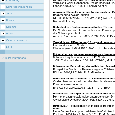
Fortbildung
Vergleich zweier Gabapentin-Dosierungen mit Pla
Lancet 2005;366:818-824 , Pandya KJ et al
Kongresse/Tagungen
Adjuvante Chemotherapie mit Trastuzumab bei
Tools
Besprechung zweier Studien
NEJM 2005;353:1659-72 / NEJM 2005;353:1673-84.
Humor
Romond EH et al,
Kolumne
Sicherheit der Protonenpumpenblocker Therapie
Die Studie untersuchte, wie sicher eine Proton
der Schwangerschaft ist.
Presse
Aliment Pharmacol Ther 2005;21:269-275 , O Diav-
Gesundheitsrecht
Vergleich von Mifepristone (10 mg) und Levonorge
Eine randomisierte Studie.
Links
Obstet Gynecol 2004;104:1307-13. , H. Hamoda e
Prävention des postmenopausalen Knochenmass
6-Jahres-Ergebnisse aus der EPIC-Studie.
Zum Patientenportal
J Clin Endocrinol Metab 2004;89:4879-85 , M. R. 
Duloxetin zur Behandlung der weiblichen Stress-
Prospektive Studie zur Bestimmung von Effizien
BJU Int. 2004;93:311-8 , R. J. Millard et al
Wirksamkeit von Ibandronat auf Knochenfrakture
Orales Ibandronat reduziert die klinisch relevant
Knochenmetastasierung.
Br J Cancer 2004;22;90(6):1133-7 , J. J. Body
Hormonersatztherapie bei Patientinnen mit Ovari
Hormonersatztherapie ist bei entsprechender Sym
Gynecologic Oncology 2004; 92(3):827-32 , M. L. 
Botulinum-A-Toxin Injektionen in den M. Detrusor
Blase
Neue Behandlungsoption bei therapierefraktärer 
Eur Urol.; 2004 Feb 2; Suppl 3: 131 , D. M. Schmi