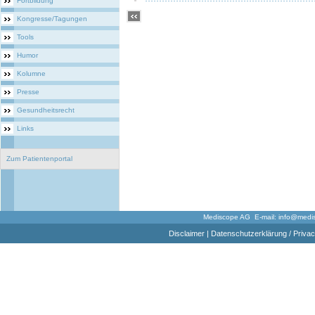
Fortbildung
Kongresse/Tagungen
Tools
Humor
Kolumne
Presse
Gesundheitsrecht
Links
Zum Patientenportal
Mediscope AG E-mail:
info@medi
Disclaimer
|
Datenschutzerklärung / Privac