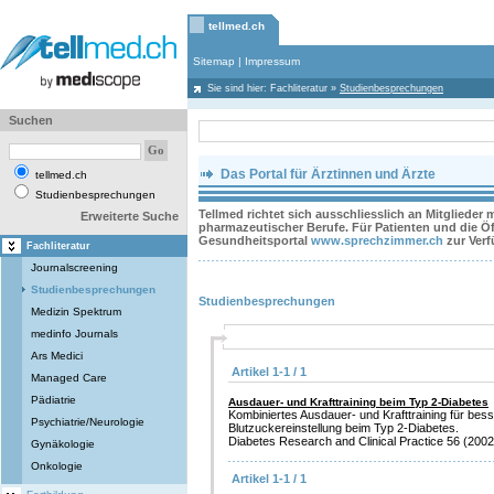
tellmed.ch
Sitemap
|
Impressum
Sie sind hier:
Fachliteratur
»
Studienbesprechungen
Suchen
Das Portal für Ärztinnen und Ärzte
tellmed.ch
Studienbesprechungen
Tellmed richtet sich ausschliesslich an Mitglieder
Erweiterte Suche
pharmazeutischer Berufe. Für Patienten und die Öff
Gesundheitsportal
www.sprechzimmer.ch
zur Ver
Fachliteratur
Journalscreening
Studienbesprechungen
Studienbesprechungen
Medizin Spektrum
medinfo Journals
Ars Medici
Artikel 1-1 / 1
Managed Care
Pädiatrie
Ausdauer- und Krafttraining beim Typ 2-Diabetes
Kombiniertes Ausdauer- und Krafttraining für bes
Psychiatrie/Neurologie
Blutzuckereinstellung beim Typ 2-Diabetes.
Diabetes Research and Clinical Practice 56 (2002)
Gynäkologie
Onkologie
Artikel 1-1 / 1