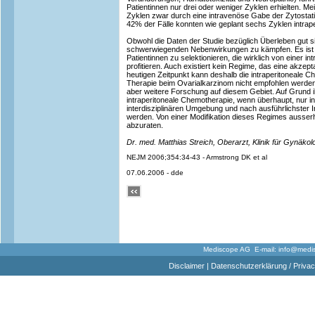
Patientinnen nur drei oder weniger Zyklen erhielten. Me
Zyklen zwar durch eine intravenöse Gabe der Zytostatik
42% der Fälle konnten wie geplant sechs Zyklen intrap
Obwohl die Daten der Studie bezüglich Überleben gut si
schwerwiegenden Nebenwirkungen zu kämpfen. Es ist b
Patientinnen zu selektionieren, die wirklich von einer i
profitieren. Auch existiert kein Regime, das eine akzept
heutigen Zeitpunkt kann deshalb die intraperitoneale Ch
Therapie beim Ovarialkarzinom nicht empfohlen werden. 
aber weitere Forschung auf diesem Gebiet. Auf Grund ih
intraperitoneale Chemotherapie, wenn überhaupt, nur i
interdisziplinären Umgebung und nach ausführlichster In
werden. Von einer Modifikation dieses Regimes ausserha
abzuraten.
Dr. med. Matthias Streich, Oberarzt, Klinik für Gynäkolo
NEJM 2006;354:34-43 - Armstrong DK et al
07.06.2006 - dde
Mediscope AG E-mail:
info@medi
Disclaimer
|
Datenschutzerklärung / Privac