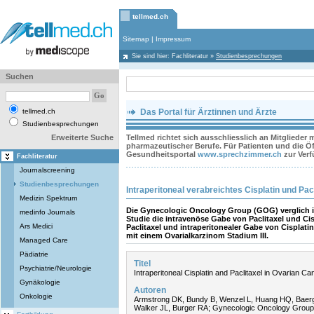
tellmed.ch
Sitemap
|
Impressum
Sie sind hier:
Fachliteratur
»
Studienbesprechungen
Suchen
tellmed.ch
Das Portal für Ärztinnen und Ärzte
Studienbesprechungen
Erweiterte Suche
Tellmed richtet sich ausschliesslich an Mitglieder
pharmazeutischer Berufe. Für Patienten und die Öff
Gesundheitsportal
www.sprechzimmer.ch
zur Ver
Fachliteratur
Journalscreening
Studienbesprechungen
Intraperitoneal verabreichtes Cisplatin und Pa
Medizin Spektrum
Die Gynecologic Oncology Group (GOG) verglich i
medinfo Journals
Studie die intravenöse Gabe von Paclitaxel und Ci
Ars Medici
Paclitaxel und intraperitonealer Gabe von Cisplatin
mit einem Ovarialkarzinom Stadium III.
Managed Care
Pädiatrie
Titel
Psychiatrie/Neurologie
Intraperitoneal Cisplatin and Paclitaxel in Ovarian Ca
Gynäkologie
Autoren
Onkologie
Armstrong DK, Bundy B, Wenzel L, Huang HQ, Baerg
Walker JL, Burger RA; Gynecologic Oncology Group