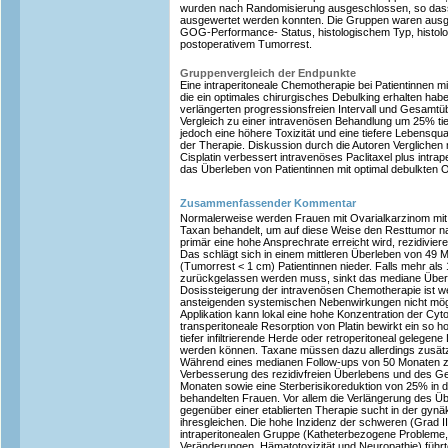
wurden nach Randomisierung ausgeschlossen, so dass
ausgewertet werden konnten. Die Gruppen waren ausgeg
GOG-Performance- Status, histologischem Typ, histol
postoperativem Tumorrest.
Gruppenvergleich der Endpunkte
Eine intraperitoneale Chemotherapie bei Patientinnen mi
die ein optimales chirurgisches Debulking erhalten haben
verlängerten progressionsfreien Intervall und Gesamtüb
Vergleich zu einer intravenösen Behandlung um 25% tie
jedoch eine höhere Toxizität und eine tiefere Lebensqu
der Therapie. Diskussion durch die Autoren Verglichen 
Cisplatin verbessert intravenöses Paclitaxel plus intrape
das Überleben von Patientinnen mit optimal debulkten O
Zusammenfassender Kommentar
Normalerweise werden Frauen mit Ovarialkarzinom mit 
Taxan behandelt, um auf diese Weise den Resttumor 
primär eine hohe Ansprechrate erreicht wird, rezidivier
Das schlägt sich in einem mittleren Überleben von 49 M
(Tumorrest < 1 cm) Patientinnen nieder. Falls mehr a
zurückgelassen werden muss, sinkt das mediane Überl
Dosissteigerung der intravenösen Chemotherapie ist w
ansteigenden systemischen Nebenwirkungen nicht möglic
Applikation kann lokal eine hohe Konzentration der Cyto
transperitoneale Resorption von Platin bewirkt ein so 
tiefer infiltrierende Herde oder retroperitoneal gelege
werden können. Taxane müssen dazu allerdings zusätz
Während eines medianen Follow-ups von 50 Monaten zei
Verbesserung des rezidivfreien Überlebens und des G
Monaten sowie eine Sterberisikoreduktion von 25% in d
behandelten Frauen. Vor allem die Verlängerung des 
gegenüber einer etablierten Therapie sucht in der gyn
ihresgleichen. Die hohe Inzidenz der schweren (Grad I
intraperitonealen Gruppe (Katheterbezogene Probleme
Veränderungen, Hämatotoxizität und Neuropathie) führ