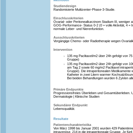
Methoden
Studiendesign
Randomisierte Multizenter-Phase-3-Studie.
Einschlusskriterien
Ovarial- oder Peritonealkarzinom Stadium III, weniger 
GOG-Performance- Status 0-2 (0 = volle Aktivität, 4 = Inv
normale Leber- und Nierenfunktion.
Ausschlusskriterien
Vorgängige Chemo- oder Radiotherapie wegen Ovarial
Intervention
135 mg Paclitaxel/m2 über 24h gefolgt von 75 
Gruppe)
135 mg Paclitaxel/m2 über 24h gefolgt von 100
am Tag 2 sowie 60 mg/m2 Paclitaxel intraperit
Gruppe). Die intraperitonealen Medikamente w
Katheter in zwei Litern warmer Kochsalzlösung
Bei beiden Behandlungen wurden 6 Zyklen all
Primäre Endpunkte
Progressionsfreies Überleben und Gesamtüberleben. Ur
Dermatologie | Klinische Studien
Sekundärer Endpunkt
Lebensqualität.
Resultate
Patientencharakteristika
Von März 1998 bis Januar 2001 wurden 429 Patientinne
intravenöse, 214 in die intraperitoneale Gruppe. Je fünf