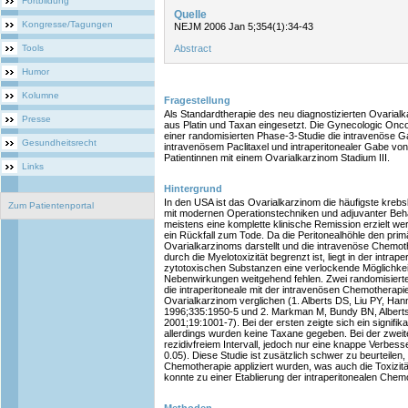
Fortbildung
Quelle
Kongresse/Tagungen
NEJM 2006 Jan 5;354(1):34-43
Tools
Abstract
Humor
Kolumne
Fragestellung
Als Standardtherapie des neu diagnostizierten Ovarial
Presse
aus Platin und Taxan eingesetzt. Die Gynecologic Onc
einer randomisierten Phase-3-Studie die intravenöse Ga
Gesundheitsrecht
intravenösem Paclitaxel und intraperitonealer Gabe von 
Patientinnen mit einem Ovarialkarzinom Stadium III.
Links
Hintergrund
In den USA ist das Ovarialkarzinom die häufigste kre
Zum Patientenportal
mit modernen Operationstechniken und adjuvanter Behan
meistens eine komplette klinische Remission erzielt we
ein Rückfall zum Tode. Da die Peritonealhöhle den pri
Ovarialkarzinoms darstellt und die intravenöse Chemoth
durch die Myelotoxizität begrenzt ist, liegt in der intr
zytotoxischen Substanzen eine verlockende Möglichkei
Nebenwirkungen weitgehend fehlen. Zwei randomisiert
die intraperitoneale mit der intravenösen Chemotherapi
Ovarialkarzinom verglichen (1. Alberts DS, Liu PY, Hann
1996;335:1950-5 und 2. Markman M, Bundy BN, Alberts D
2001;19:1001-7). Bei der ersten zeigte sich ein signifik
allerdings wurden keine Taxane gegeben. Bei der zweiten
rezidivfreiem Intervall, jedoch nur eine knappe Verbe
0.05). Diese Studie ist zusätzlich schwer zu beurteilen
Chemotherapie appliziert wurden, was auch die Toxizitä
konnte zu einer Etablierung der intraperitonealen Chem