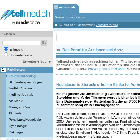
tellmed.ch
Sitemap
|
Impressum
Sie sind hier:
Fachliteratur
»
Journalscreening
Suchen
tellmed.ch
Das Portal für Ärztinnen und Ärzte
Journalscreening
Erweiterte Suche
Tellmed richtet sich ausschliesslich an Mitglieder
pharmazeutischer Berufe. Für Patienten und die Öff
Gesundheitsportal
www.sprechzimmer.ch
zur Ver
Fachliteratur
Journalscreening
Studienbesprechungen
Hochdosierte Steroide erhöhen Risiko für Vorh
Medizin Spektrum
Ein möglicher Zusammenhang zwischen der hochd
medinfo Journals
Steroiden und Vorhofflimmern wurde bisher ledigli
Ars Medici
Eine Datenanalyse der Rotterdam Studie an 8’000 P
Zusammenhang weiter nachgegangen.
Managed Care
Pädiatrie
Die Fallkontrollstudie schloss alle 7’983 älteren Perso
Fälle waren definiert als Personen mit Auftreten eines
Psychiatrie/Neurologie
2000. Die restlichen Teilnehmer galten als Kontrollindi
Vorhofflimmerrisiko in Abhängigkeit von der Steroidexposi
Gynäkologie
innerhalb eines Monats vor Auftreten der Rhythmusstör
Onkologie
erfolgte eine Einteilung in Hochdosis- (> 7.5 mg Prednis
Niedrigdosisgruppe (< 7.5 mg täglich).