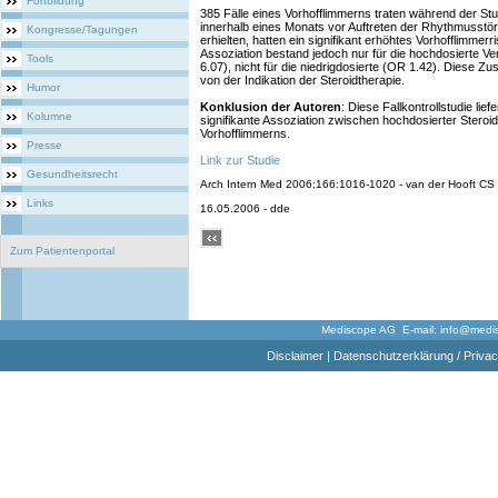
Fortbildung
385 Fälle eines Vorhofflimmerns traten während der Stu
innerhalb eines Monats vor Auftreten der Rhythmusstör
Kongresse/Tagungen
erhielten, hatten ein signifikant erhöhtes Vorhofflimmerr
Assoziation bestand jedoch nur für die hochdosierte V
Tools
6.07), nicht für die niedrigdosierte (OR 1.42). Diese
von der Indikation der Steroidtherapie.
Humor
Konklusion der Autoren
: Diese Fallkontrollstudie lief
Kolumne
signifikante Assoziation zwischen hochdosierter Steroi
Vorhofflimmerns.
Presse
Link zur Studie
Gesundheitsrecht
Arch Intern Med 2006;166:1016-1020 - van der Hooft CS 
Links
16.05.2006 - dde
Zum Patientenportal
Mediscope AG E-mail:
info@medi
Disclaimer
|
Datenschutzerklärung / Privac