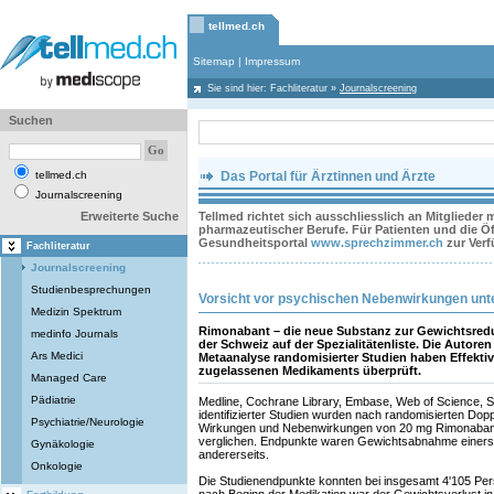
tellmed.ch
Sitemap
|
Impressum
Sie sind hier:
Fachliteratur
»
Journalscreening
Suchen
tellmed.ch
Das Portal für Ärztinnen und Ärzte
Journalscreening
Erweiterte Suche
Tellmed richtet sich ausschliesslich an Mitglieder
pharmazeutischer Berufe. Für Patienten und die Öff
Gesundheitsportal
www.sprechzimmer.ch
zur Ver
Fachliteratur
Journalscreening
Studienbesprechungen
Vorsicht vor psychischen Nebenwirkungen unt
Medizin Spektrum
Rimonabant – die neue Substanz zur Gewichtsredukt
medinfo Journals
der Schweiz auf der Spezialitätenliste. Die Autoren
Ars Medici
Metaanalyse randomisierter Studien haben Effektiv
zugelassenen Medikaments überprüft.
Managed Care
Pädiatrie
Medline, Cochrane Library, Embase, Web of Science, 
identifizierter Studien wurden nach randomisierten Dop
Psychiatrie/Neurologie
Wirkungen und Nebenwirkungen von 20 mg Rimonabant
verglichen. Endpunkte waren Gewichtsabnahme einers
Gynäkologie
andererseits.
Onkologie
Die Studienendpunkte konnten bei insgesamt 4'105 Pe