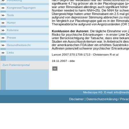
nach Beginn der Medikation war der Gewichtsverlust 
Fortbildung
signifikante 4.7 kg grösser als in der Placebogruppe 
war unter Rimonabant allerdings auch signifikant höher
Kongresse/Tagungen
Number needed to harm NNH=25). Die NNH für schwer
Übergewichtige hatten unter Rimonabant ein 2.5 mal gr
Tools
aufgrund von depressiver Stimmung abbrechen zu mü
Im Vergleich zur Placebogruppe gab es in der Rimonab
Humor
Therapieabbrüche aufgrund von Angstzuständen (OR 3
Kolumne
Konklusion der Autoren
: Die tägliche Einnahme von
Risiko für psychische Erkrankungen – in erster Linie 
Presse
unter Berücksichtigung der Tatsache, dass eine bekan
Studien ein Ausschlusskriterium war. In Anbetracht di
der amerikanischen FDA über ein erhöhtes Suizidrisiko 
Gesundheitsrecht
Auftreten potenziell schwerer psychischer Erkrankung
Links
Lancet 2007;370:1706-1713 - Christensen R et al
19.11.2007 - dde
Zum Patientenportal
Mediscope AG E-mail:
info@medi
Disclaimer
|
Datenschutzerklärung / Privac