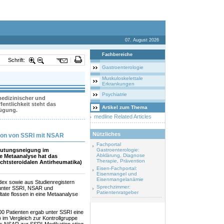
07. August 2026
Fachbereiche
Schrift:
Gastroenterologie
Muskuloskelettale
Erkrankungen
Psychiatrie
 medizinischer und
entlichkeit steht das
Artikel zum Thema
fügung.
medline Related Articles
Nützliches
tion von SSRI mit NSAR
Fachportal
Blutungsneigung im
Gastroenterologie:
Abklärung, Diagnose
ine Metaanalyse hat das
Therapie, Prävention
chtsteroidalen Antirheumatika)
Eisen-Fachportal:
Eisenmangel und
Eisenmangelanämie
ex sowie aus Studienregistern
Sprechzimmer:
 unter SSRI, NSAR und
Patientenratgeber
tate flossen in eine Metaanalyse
0 Patienten ergab unter SSRI eine
 im Vergleich zur Kontrollgruppe