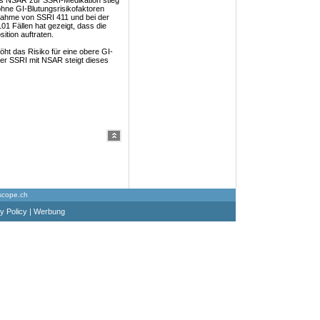
es NSAR zur SSRI-Medikation stieg
ohne GI-Blutungsrisikofaktoren
nahme von SSRI 411 und bei der
 Fällen hat gezeigt, dass die
tion auftraten.
ht das Risiko für eine obere GI-
 der SSRI mit NSAR steigt dieses
scope.ch
y Policy
|
Werbung