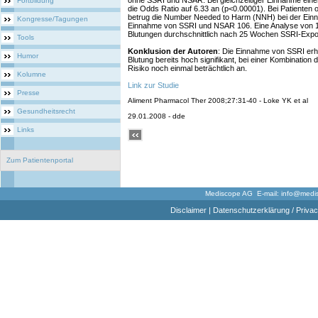
ohne SSRI und NSAR. Bei gleichzeitiger Einnahme ein
Fortbildung
die Odds Ratio auf 6.33 an (p<0.00001). Bei Patienten 
betrug die Number Needed to Harm (NNH) bei der Ein
Kongresse/Tagungen
Einnahme von SSRI und NSAR 106. Eine Analyse von 101
Blutungen durchschnittlich nach 25 Wochen SSRI-Exposi
Tools
Konklusion der Autoren
: Die Einnahme von SSRI erhö
Humor
Blutung bereits hoch signifikant, bei einer Kombination
Risiko noch einmal beträchtlich an.
Kolumne
Link zur Studie
Presse
Aliment Pharmacol Ther 2008;27:31-40 - Loke YK et al
Gesundheitsrecht
29.01.2008 - dde
Links
Zum Patientenportal
Mediscope AG E-mail:
info@medi
Disclaimer
|
Datenschutzerklärung / Privac