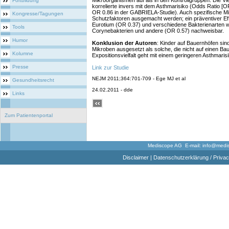
Mikroorganismen auf als in den Kontrollgruppen. Die Vie
Fortbildung
korrelierte invers mit dem Asthmarisiko (Odds Ratio [
OR 0.86 in der GABRIELA-Studie). Auch spezifische M
Kongresse/Tagungen
Schutzfaktoren ausgemacht werden; ein präventiver Effe
Eurotium (OR 0.37) und verschiedene Bakterienarten wie
Tools
Corynebakterien und andere (OR 0.57) nachweisbar.
Humor
Konklusion der Autoren
: Kinder auf Bauernhöfen sin
Mikroben ausgesetzt als solche, die nicht auf einen B
Kolumne
Expositionsvielfalt geht mit einem geringeren Asthmarisi
Presse
Link zur Studie
NEJM 2011;364:701-709 - Ege MJ et al
Gesundheitsrecht
24.02.2011 - dde
Links
Zum Patientenportal
Mediscope AG E-mail:
info@medi
Disclaimer
|
Datenschutzerklärung / Privac