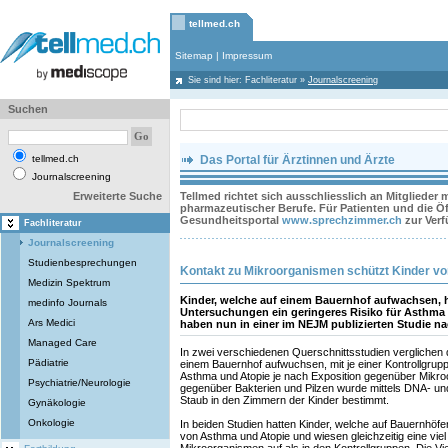
tellmed.ch
Sitemap
|
Impressum
Sie sind hier:
Fachliteratur
»
Journalscreening
Suchen
tellmed.ch
Das Portal für Ärztinnen und Ärzte
Journalscreening
Erweiterte Suche
Tellmed richtet sich ausschliesslich an Mitglieder
pharmazeutischer Berufe. Für Patienten und die Öff
Gesundheitsportal
www.sprechzimmer.ch
zur Ver
Fachliteratur
Journalscreening
Studienbesprechungen
Kontakt zu Mikroorganismen schützt Kinder v
Medizin Spektrum
Kinder, welche auf einem Bauernhof aufwachsen,
medinfo Journals
Untersuchungen ein geringeres Risiko für Asthma
Ars Medici
haben nun in einer im NEJM publizierten Studie n
Managed Care
In zwei verschiedenen Querschnittsstudien verglichen d
Pädiatrie
einem Bauernhof aufwuchsen, mit je einer Kontrollgrup
Asthma und Atopie je nach Exposition gegenüber Mikro
Psychiatrie/Neurologie
gegenüber Bakterien und Pilzen wurde mittels DNA- un
Staub in den Zimmern der Kinder bestimmt.
Gynäkologie
Onkologie
In beiden Studien hatten Kinder, welche auf Bauernhöfe
von Asthma und Atopie und wiesen gleichzeitig eine viel