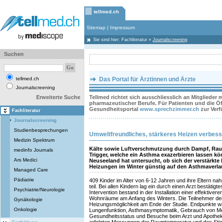
tellmed.ch
Sitemap
|
Impressum
Sie sind hier:
Fachliteratur
»
Journalscreening
Suchen
tellmed.ch
Das Portal für Ärztinnen und Ärzte
Journalscreening
Erweiterte Suche
Tellmed richtet sich ausschliesslich an Mitglieder
pharmazeutischer Berufe. Für Patienten und die Öff
Gesundheitsportal
www.sprechzimmer.ch
zur Ver
Fachliteratur
Journalscreening
Studienbesprechungen
Umweltfreundliches, stärkeres Heizen verbess
Medizin Spektrum
Kälte sowie Luftverschmutzung durch Dampf, Rauc
medinfo Journals
Trigger, welche ein Asthma exazerbieren lassen kö
Ars Medici
Neuseeland hat untersucht, ob sich der verstärkte
Heizungen im Winter günstig auf den Asthmaverlau
Managed Care
Pädiatrie
409 Kinder im Alter von 6-12 Jahren und ihre Eltern na
teil. Bei allen Kindern lag ein durch einen Arzt bestätig
Psychiatrie/Neurologie
Intervention bestand in der Installation einer effektive
Wohnräume am Anfang des Winters. Die Teilnehmer der 
Gynäkologie
Heizungsmöglichkeit am Ende der Studie. Endpunkte w
Onkologie
Lungenfunktion, Asthmasymptomatik, Gebrauch von Me
Gesundheitsstatus und Besuche beim Arzt und Apotheker