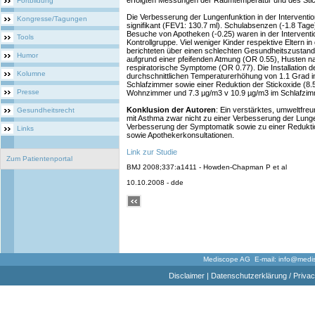
erfolgten Messungen der Raumtemperatur und des Stic
Fortbildung
Die Verbesserung der Lungenfunktion in der Interventio
Kongresse/Tagungen
signifikant (FEV1: 130.7 ml). Schulabsenzen (-1.8 Tage)
Besuche von Apotheken (-0.25) waren in der Interventio
Tools
Kontrollgruppe. Viel weniger Kinder respektive Eltern i
berichteten über einen schlechten Gesundheitszustand
Humor
aufgrund einer pfeifenden Atmung (OR 0.55), Husten n
respiratorische Symptome (OR 0.77). Die Installation d
Kolumne
durchschnittlichen Temperaturerhöhung von 1.1 Grad
Schlafzimmer sowie einer Reduktion der Stickoxide (8.
Presse
Wohnzimmer und 7.3 µg/m3 v 10.9 µg/m3 im Schlafzimm
Konklusion der Autoren
: Ein verstärktes, umweltfreu
Gesundheitsrecht
mit Asthma zwar nicht zu einer Verbesserung der Lunge
Verbesserung der Symptomatik sowie zu einer Redukti
Links
sowie Apothekerkonsultationen.
Link zur Studie
Zum Patientenportal
BMJ 2008;337:a1411 - Howden-Chapman P et al
10.10.2008 - dde
Mediscope AG E-mail:
info@medi
Disclaimer
|
Datenschutzerklärung / Privac