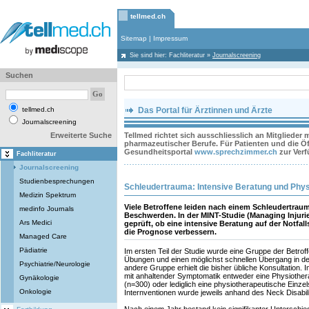
tellmed.ch
Sitemap
|
Impressum
Sie sind hier:
Fachliteratur
»
Journalscreening
Suchen
tellmed.ch
Das Portal für Ärztinnen und Ärzte
Journalscreening
Erweiterte Suche
Tellmed richtet sich ausschliesslich an Mitglieder
pharmazeutischer Berufe. Für Patienten und die Öff
Gesundheitsportal
www.sprechzimmer.ch
zur Ver
Fachliteratur
Journalscreening
Studienbesprechungen
Schleudertrauma: Intensive Beratung und Phy
Medizin Spektrum
Viele Betroffene leiden nach einem Schleudertrau
medinfo Journals
Beschwerden. In der MINT-Studie (Managing Injurie
Ars Medici
geprüft, ob eine intensive Beratung auf der Notfal
die Prognose verbessern.
Managed Care
Pädiatrie
Im ersten Teil der Studie wurde eine Gruppe der Betrof
Übungen und einen möglichst schnellen Übergang in den
Psychiatrie/Neurologie
andere Gruppe erhielt die bisher übliche Konsultation. I
mit anhaltender Symptomatik entweder eine Physiothera
Gynäkologie
(n=300) oder lediglich eine physiotherapeutische Einzel
Onkologie
Internventionen wurde jeweils anhand des Neck Disabi