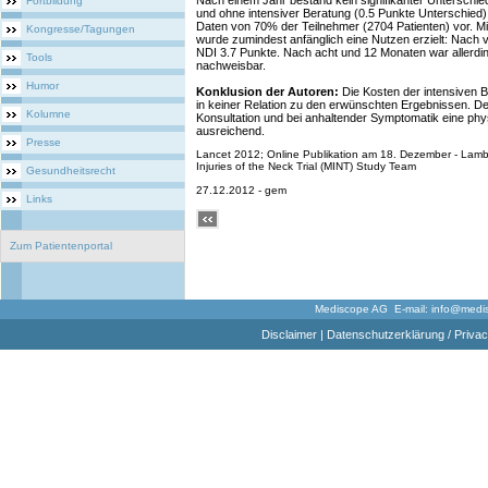
Nach einem Jahr bestand kein signifikanter Unterschi
Fortbildung
und ohne intensiver Beratung (0.5 Punkte Unterschied
Daten von 70% der Teilnehmer (2704 Patienten) vor. Mi
Kongresse/Tagungen
wurde zumindest anfänglich eine Nutzen erzielt: Nach v
NDI 3.7 Punkte. Nach acht und 12 Monaten war allerdi
Tools
nachweisbar.
Humor
Konklusion der Autoren:
Die Kosten der intensiven 
in keiner Relation zu den erwünschten Ergebnissen. Dem
Kolumne
Konsultation und bei anhaltender Symptomatik eine phy
ausreichend.
Presse
Lancet 2012; Online Publikation am 18. Dezember - Lamb 
Injuries of the Neck Trial (MINT) Study Team
Gesundheitsrecht
27.12.2012 - gem
Links
Zum Patientenportal
Mediscope AG E-mail:
info@medi
Disclaimer
|
Datenschutzerklärung / Privac