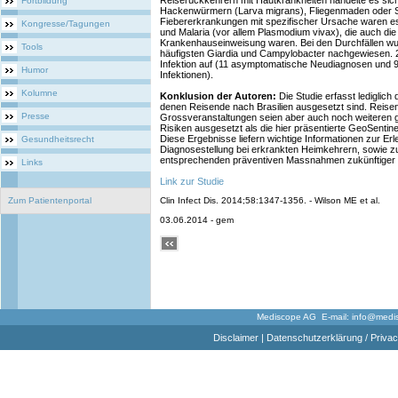
Reiserückkehrern mit Hautkrankheiten handelte es sich
Fortbildung
Hackenwürmern (Larva migrans), Fliegenmaden oder S
Fiebererkrankungen mit spezifischer Ursache waren e
Kongresse/Tagungen
und Malaria (vor allem Plasmodium vivax), die auch die
Krankenhauseinweisung waren. Bei den Durchfällen w
Tools
häufigsten Giardia und Campylobacter nachgewiesen. 2
Infektion auf (11 asymptomatische Neudiagnosen und 
Humor
Infektionen).
Kolumne
Konklusion der Autoren:
Die Studie erfasst lediglich 
denen Reisende nach Brasilien ausgesetzt sind. Reise
Presse
Grossveranstaltungen seien aber auch noch weiteren g
Risiken ausgesetzt als die hier präsentierte GeoSentine
Diese Ergebnisse liefern wichtige Informationen zur E
Gesundheitsrecht
Diagnosestellung bei erkrankten Heimkehrern, sowie z
entsprechenden präventiven Massnahmen zukünftiger
Links
Link zur Studie
Zum Patientenportal
Clin Infect Dis. 2014;58:1347-1356. - Wilson ME et al.
03.06.2014 - gem
Mediscope AG E-mail:
info@medi
Disclaimer
|
Datenschutzerklärung / Privac