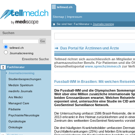
tellmed.ch
Sitemap
|
Impressum
Sie sind hier:
Fachliteratur
»
Journalscreening
Suchen
tellmed.ch
Das Portal für Ärztinnen und Ärzte
Journalscreening
Erweiterte Suche
Tellmed richtet sich ausschliesslich an Mitglieder
pharmazeutischer Berufe. Für Patienten und die Öff
Gesundheitsportal
www.sprechzimmer.ch
zur Ver
Fachliteratur
Journalscreening
Studienbesprechungen
Fussball-WM in Brasilien: Mit welchen Reiseinf
Medizin Spektrum
Die Fussball-WM und die Olympischen Sommerspiele
medinfo Journals
Weit über eine Million zusätzliche internationale 
Ars Medici
beiden Grossanlässen erwartet. Welchen Reiseinfe
exponiert sind, untersuchte eine Studie im CID a
Managed Care
GeoSentinel Surveillance Network.
Pädiatrie
Die Untersuchung umfasst 1586 Brasil-Reisende, die im
Psychiatrie/Neurologie
2013 erkrankt in ihre Heimat zurückkehrten und in ein
Zentrum des weltweiten GeoSentnel Netzwerks vorstell
Gynäkologie
Onkologie
Die drei häufigsten Krankheitsbilder umfassten Dermat
Durchfallerkrankungen (25%) und febrilen Erkrankunge