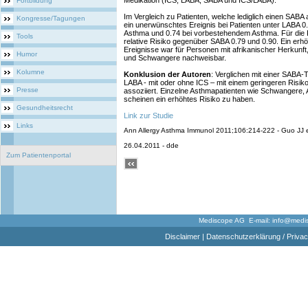
Medikation (ICS, LABA, SABA und ICS/LABA).
Fortbildung
Im Vergleich zu Patienten, welche lediglich einen SABA
Kongresse/Tagungen
ein unerwünschtes Ereignis bei Patienten unter LABA 0.
Asthma und 0.74 bei vorbestehendem Asthma. Für die 
Tools
relative Risiko gegenüber SABA 0.79 und 0.90. Ein erh
Ereignisse war für Personen mit afrikanischer Herkunft
Humor
und Schwangere nachweisbar.
Kolumne
Konklusion der Autoren
: Verglichen mit einer SABA-
LABA - mit oder ohne ICS – mit einem geringeren Risik
Presse
assoziiert. Einzelne Asthmapatienten wie Schwangere,
scheinen ein erhöhtes Risiko zu haben.
Gesundheitsrecht
Link zur Studie
Links
Ann Allergy Asthma Immunol 2011;106:214-222 - Guo JJ e
26.04.2011 - dde
Zum Patientenportal
Mediscope AG E-mail:
info@medi
Disclaimer
|
Datenschutzerklärung / Privac