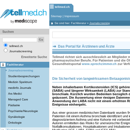
tellmed.ch
Sitemap
|
Impressum
Sie sind hier:
Fachliteratur
»
Journalscreening
Suchen
tellmed.ch
Das Portal für Ärztinnen und Ärzte
Journalscreening
Erweiterte Suche
Tellmed richtet sich ausschliesslich an Mitglieder
pharmazeutischer Berufe. Für Patienten und die Öff
Gesundheitsportal
www.sprechzimmer.ch
zur Ver
Fachliteratur
Journalscreening
Studienbesprechungen
Die Sicherheit von langwirksamen Betaagonis
Medizin Spektrum
Neben inhalierbaren Kortikosteroiden (ICS) gehöre
medinfo Journals
(SABA) und längerer Wirksamkeit (LABA) zur Stan
Ars Medici
bronchiale. Kürzlich wurden Bedenken bezüglich d
geäussert. Die Auswertung einer riesigen Datenme
Managed Care
Anwendung der LABA nicht mit einem erhöhten Ri
Ereignisse einhergeht.
Pädiatrie
Psychiatrie/Neurologie
Aus einer grossen medizinischen Datenbank wurden 94
Patienten mit einem Asthma bronchiale identifiziert und 
Gynäkologie
diagnostiziertem Asthma und eine Kohorte mit vorbeste
Onkologie
Autoren ermittelten das Risiko für unerwünschte Ereig
Notfallkonsultationen, Hospitalisationen und Intubatione