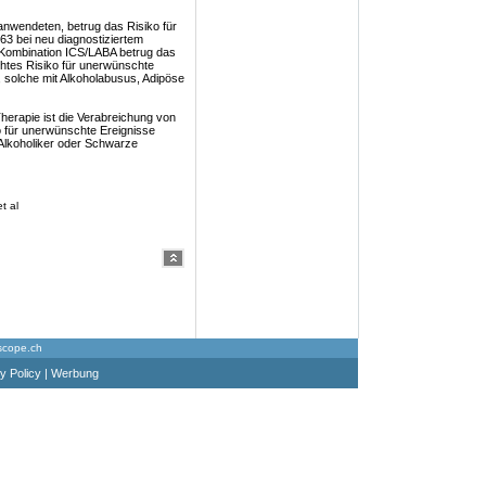
 anwendeten, betrug das Risiko für
63 bei neu diagnostiziertem
Kombination ICS/LABA betrug das
öhtes Risiko für unerwünschte
, solche mit Alkoholabusus, Adipöse
Therapie ist die Verabreichung von
o für unerwünschte Ereignisse
 Alkoholiker oder Schwarze
t al
scope.ch
y Policy
|
Werbung