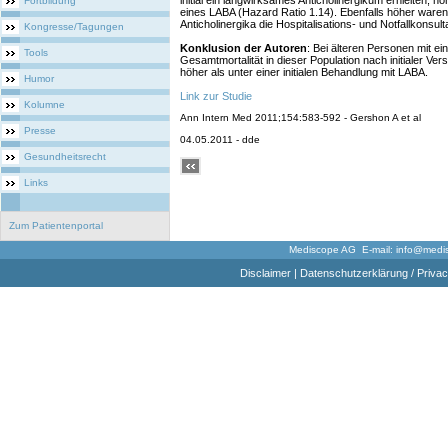
initial ein langwirksames Anticholinergikum erhielten, höh
Fortbildung
eines LABA (Hazard Ratio 1.14). Ebenfalls höher waren 
Anticholinergika die Hospitalisations- und Notfallkonsult
Kongresse/Tagungen
Konklusion der Autoren
: Bei älteren Personen mit 
Tools
Gesamtmortalität in dieser Population nach initialer Ve
höher als unter einer initialen Behandlung mit LABA.
Humor
Link zur Studie
Kolumne
Ann Intern Med 2011;154:583-592 - Gershon A et al
Presse
04.05.2011 - dde
Gesundheitsrecht
Links
Zum Patientenportal
Mediscope AG E-mail:
info@medi
Disclaimer
|
Datenschutzerklärung / Privac