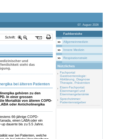
07. August 2026
Fachbereiche
Schrift:
Allgemeinmedizin
Innere Medizin
Respirationstrakt
 medizinischer und
entlichkeit steht das
Nützliches
fügung.
Fachportal
Gastroenterologie:
Abklärung, Diagnose
Therapie, Prävention
rgika bei älteren Patienten
Eisen-Fachportal:
Eisenmangel und
inergika gehören zu den
Eisenmangelanämie
PD. In einer grossen
Sprechzimmer:
ie Mortalität von älteren COPD-
Patientenratgeber
 LABA oder Anticholinergika
ndestens 66-jährige COPD-
 Kanada, einen LABA oder ein
-up dauerte bis zu 5.5 Jahre.
lität war bei Patienten, welche