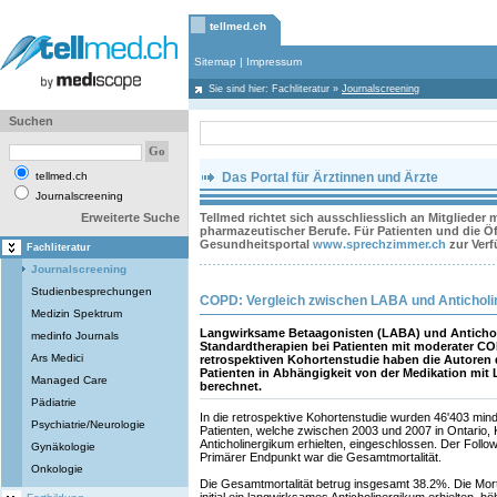
tellmed.ch
Sitemap
|
Impressum
Sie sind hier:
Fachliteratur
»
Journalscreening
Suchen
tellmed.ch
Das Portal für Ärztinnen und Ärzte
Journalscreening
Erweiterte Suche
Tellmed richtet sich ausschliesslich an Mitglieder
pharmazeutischer Berufe. Für Patienten und die Öff
Gesundheitsportal
www.sprechzimmer.ch
zur Ver
Fachliteratur
Journalscreening
Studienbesprechungen
COPD: Vergleich zwischen LABA und Anticholine
Medizin Spektrum
Langwirksame Betaagonisten (LABA) und Antichol
medinfo Journals
Standardtherapien bei Patienten mit moderater CO
Ars Medici
retrospektiven Kohortenstudie haben die Autoren d
Patienten in Abhängigkeit von der Medikation mit
Managed Care
berechnet.
Pädiatrie
In die retrospektive Kohortenstudie wurden 46'403 mi
Psychiatrie/Neurologie
Patienten, welche zwischen 2003 und 2007 in Ontario,
Anticholinergikum erhielten, eingeschlossen. Der Follow
Gynäkologie
Primärer Endpunkt war die Gesamtmortalität.
Onkologie
Die Gesamtmortalität betrug insgesamt 38.2%. Die Morta