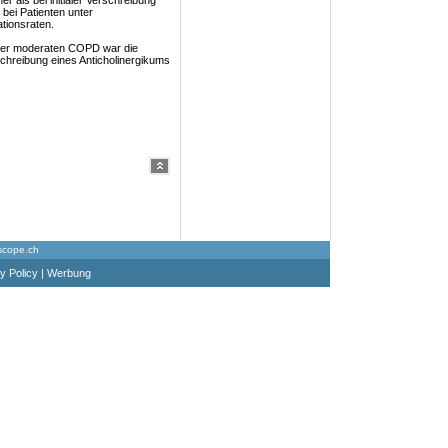
er als bei initialer Verschreibung
bei Patienten unter
ationsraten.
einer moderaten COPD war die
rschreibung eines Anticholinergikums
scope.ch
y Policy
|
Werbung