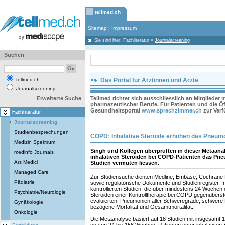
tellmed.ch
Sitemap
|
Impressum
Sie sind hier:
Fachliteratur
»
Journalscreening
Suchen
tellmed.ch
Das Portal für Ärztinnen und Ärzte
Journalscreening
Erweiterte Suche
Tellmed richtet sich ausschliesslich an Mitglieder
pharmazeutischer Berufe. Für Patienten und die Öff
Gesundheitsportal
www.sprechzimmer.ch
zur Ver
Fachliteratur
Journalscreening
Studienbesprechungen
COPD: Inhalative Steroide erhöhen das Pneumo
Medizin Spektrum
Singh und Kollegen überprüften in dieser Metaanal
medinfo Journals
inhalativen Steroiden bei COPD-Patienten das Pneu
Ars Medici
Studien vermuten liessen.
Managed Care
Zur Studiensuche dienten Medline, Embase, Cochrane
Pädiatrie
sowie regulatorische Dokumente und Studienregister. I
kontrollierten Studien, die über mindestens 24 Wochen e
Psychiatrie/Neurologie
Steroiden einer Kontrolltherapie bei COPD gegenüberst
evaluierten: Pneumonien aller Schweregrade, schwer
Gynäkologie
bezogene Mortalität und Gesamtmortalität.
Onkologie
Die Metaanalyse basiert auf 18 Studien mit insgesamt 