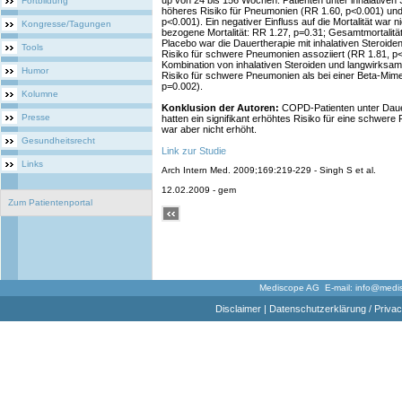
up von 24 bis 156 Wochen. Patienten unter inhalativen S
Fortbildung
höheres Risiko für Pneumonien (RR 1.60, p<0.001) u
p<0.001). Ein negativer Einfluss auf die Mortalität war
Kongresse/Tagungen
bezogene Mortalität: RR 1.27, p=0.31; Gesamtmortalitä
Placebo war die Dauertherapie mit inhalativen Steroiden
Tools
Risiko für schwere Pneumonien assoziiert (RR 1.81, p
Kombination von inhalativen Steroiden und langwirksa
Humor
Risiko für schwere Pneumonien als bei einer Beta-Mim
p=0.002).
Kolumne
Konklusion der Autoren:
COPD-Patienten unter Dauert
Presse
hatten ein signifikant erhöhtes Risiko für eine schwere
war aber nicht erhöht.
Gesundheitsrecht
Link zur Studie
Links
Arch Intern Med. 2009;169:219-229 - Singh S et al.
12.02.2009 - gem
Zum Patientenportal
Mediscope AG E-mail:
info@medi
Disclaimer
|
Datenschutzerklärung / Privac