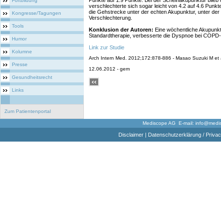
Punkte auf 1.9 Punkte. Bei der Scheinakupunktur blieb
Fortbildung
verschlechterte sich sogar leicht von 4.2 auf 4.6 Punkt
die Gehstrecke unter der echten Akupunktur, unter de
Kongresse/Tagungen
Verschlechterung.
Tools
Konklusion der Autoren:
Eine wöchentliche Akupunkt
Standardtherapie, verbesserte die Dyspnoe bei COPD-P
Humor
Link zur Studie
Kolumne
Arch Intern Med. 2012;172:878-886 - Masao Suzuki M et 
Presse
12.06.2012 - gem
Gesundheitsrecht
Links
Zum Patientenportal
Mediscope AG E-mail:
info@medi
Disclaimer
|
Datenschutzerklärung / Privac