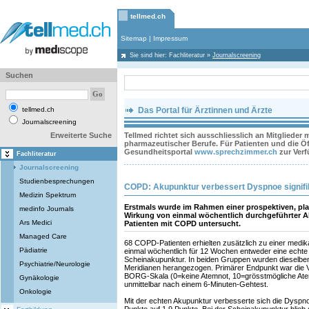
tellmed.ch
Sitemap
|
Impressum
Sie sind hier:
Fachliteratur
»
Journalscreening
Suchen
tellmed.ch
Das Portal für Ärztinnen und Ärzte
Journalscreening
Erweiterte Suche
Tellmed richtet sich ausschliesslich an Mitglieder
pharmazeutischer Berufe. Für Patienten und die Öff
Gesundheitsportal
www.sprechzimmer.ch
zur Ver
Fachliteratur
Journalscreening
Studienbesprechungen
COPD: Akupunktur verbessert Dyspnoe signifi
Medizin Spektrum
Erstmals wurde im Rahmen einer prospektiven, plac
medinfo Journals
Wirkung von einmal wöchentlich durchgeführter A
Ars Medici
Patienten mit COPD untersucht.
Managed Care
68 COPD-Patienten erhielten zusätzlich zu einer med
Pädiatrie
einmal wöchentlich für 12 Wochen entweder eine echte
Scheinakupunktur. In beiden Gruppen wurden dieselbe
Psychiatrie/Neurologie
Meridianen herangezogen. Primärer Endpunkt war die 
BORG-Skala (0=keine Atemnot, 10=grösstmögliche Ate
Gynäkologie
unmittelbar nach einem 6-Minuten-Gehtest.
Onkologie
Mit der echten Akupunktur verbesserte sich die Dyspn