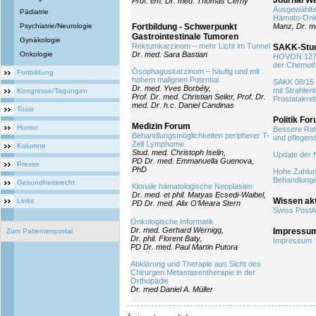
Journal W
Prof. em. Dr. med. Thomas Cerny
Ausgewählte
Pädiatrie
Hämato-Onk
Psychiatrie/Neurologie
Fortbildung - Schwerpunkt
Manz, Dr. m
Gastrointestinale Tumoren
Gynäkologie
Rektumkarzinom – mehr Licht im Tunnel
SAKK-Stu
Onkologie
Dr. med. Sara Bastian
HOVON 127 
der Chemoth
Ösophaguskarzinom – häufig und mit
Fortbildung
hohem malignen Potential
SAKK 08/15
Dr. med. Yves Borbély,
mit Strahlen
Kongresse/Tagungen
Prof. Dr. med. Christian Seiler, Prof. Dr.
Prostatakre
med. Dr. h.c. Daniel Candinas
Tools
Politik Fo
Medizin Forum
Humor
Bessere Rah
Behandlungsmöglichkeiten peripherer T-
und pflegen
Zell Lymphome
Kolumne
Stud. med. Christoph Iselin,
Update der 
PD Dr. med. Emmanuella Guenova,
Presse
PhD
Hohe Zahlung
Behandlung
Gesundheitsrecht
Klonale hämatologische Neoplasien
Dr. med. et phil. Matyas Ecsedi-Waibel,
Wissen akt
Links
PD Dr. med. Alix O’Meara Stern
Swiss PostA
Onkologische Informatik
Dr. med. Gerhard Wernigg,
Impressu
Zum Patientenportal
Dr. phil. Florent Baty,
Impressum
PD Dr. med. Paul Martin Putora
Abklärung und Therapie aus Sicht des
Chirurgen Metastasentherapie in der
Orthopädie
Dr. med Daniel A. Müller