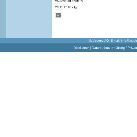
Ärzteverlag medinfo
28.11.2018 - fgr
Mediscope AG E-mail:
info@medi
Disclaimer
|
Datenschutzerklärung / Privac