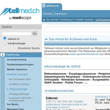
tellmed.ch
Sitemap
|
Impressum
Sie sind hier:
Fachliteratur
»
medinfo Journals
»
info@onkolog
Suchen
tellmed.ch
Das Portal für Ärztinnen und Ärzte
info@onkologie
Erweiterte Suche
Tellmed richtet sich ausschliesslich an Mitglieder
pharmazeutischer Berufe. Für Patienten und die Öff
Gesundheitsportal
www.sprechzimmer.ch
zur Ver
Fachliteratur
Journalscreening
Studienbesprechungen
info@onkologie Nr. 5/2018
Medizin Spektrum
Rektumkarzinom - Ösophaguskarzinom - Periphere
medinfo Journals
hämatologische Neoplasien - Onkologische Informa
der informierte @rzt
Orthopädie - Refraktäre Schmerzen - Ausgewählte
SAKK Studien - Politik Forum - ...
info@herz+gefäss
info@onkologie
Inhaltsverzeichnis
info@gynäkologie
Refraktäre 
la gazette médicale /
Editorial
Dr. med. Tob
info@gériatrie
CAR-T’s Wer führt die virtuellen
PD Dr. med.
Ars Medici
molekularen Operationssäle in den
Onkologie-Zentren?
Managed Care