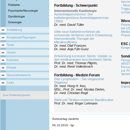
Herzin
Pädiatrie
Fortbildung - Schwerpunkt
- Neue
Trigl
Psychiatrie/Neurologie
Interventionelle Kardiologie
schüt
Aortenklappenstenose: Der
Gynäkologie
kathetergestützte Aortenklappenersatz
Wisse
(TAVI)
Onkologie
Dr. med. David Tüller
Preven
am U
Fortbildung
Viele neue Katheterverfahren als
Medizi
schonende Verfahren sind in Entwicklung:
Praxis
Kongresse/Tagungen
Interventionelle Therapie der
Mitralinsuffizienz
ESC 
Tools
Dr. med. Olaf Franzen,
Kongr
Dr. med. Anja Fäh-Gunz
Humor
Entwicklung koronarer Stents: Update zu
Sond
den medikamenten-beschichteten Stents
Kolumne
Perspe
Prof. Dr. med. Thomas Pilgrim,
ARIS
Dr. med. René Vollenbroich
Person
Presse
zur Pr
Vorhof
Fortbildung - Medizin Forum
Gesundheitsrecht
Das Lymphödem – Die vergessene
Diagnose
Impr
Links
Dr. med. Hong H. Keo,
Impre
MSc., Prof. Dr. med. Nicolas Diehm,
Dr. med. Christian Regli
Zum Patientenportal
Wahl und Titration moderner Basalinsuline
Prof. Dr. med. Roger Lehmann
Ärzteverlag medinfo
04.10.2016 - fgr