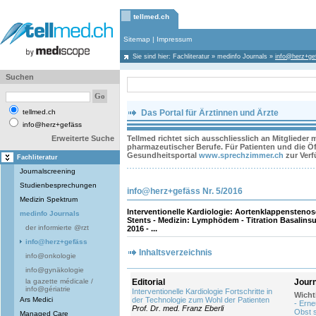
tellmed.ch
Sitemap
|
Impressum
Sie sind hier:
Fachliteratur
»
medinfo Journals
»
info@herz+ge
Suchen
tellmed.ch
Das Portal für Ärztinnen und Ärzte
info@herz+gefäss
Erweiterte Suche
Tellmed richtet sich ausschliesslich an Mitglieder
pharmazeutischer Berufe. Für Patienten und die Öff
Gesundheitsportal
www.sprechzimmer.ch
zur Ver
Fachliteratur
Journalscreening
Studienbesprechungen
info@herz+gefäss Nr. 5/2016
Medizin Spektrum
Interventionelle Kardiologie: Aortenklappenstenose
medinfo Journals
Stents - Medizin: Lymphödem - Titration Basalins
der informierte @rzt
2016 - ...
info@herz+gefäss
Inhaltsverzeichnis
info@onkologie
info@gynäkologie
la gazette médicale /
Editorial
Jour
info@gériatrie
Interventionelle Kardiologie Fortschritte in
Wicht
Ars Medici
der Technologie zum Wohl der Patienten
- Erne
Prof. Dr. med. Franz Eberli
Obst s
Managed Care