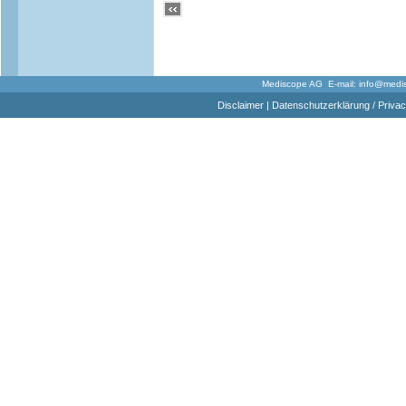
Mediscope AG E-mail:
info@medi
Disclaimer
|
Datenschutzerklärung / Privac