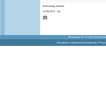
Ärzteverlag medinfo
14.08.2017 - fgr
Mediscope AG E-mail:
info@medi
Disclaimer
|
Datenschutzerklärung / Privac