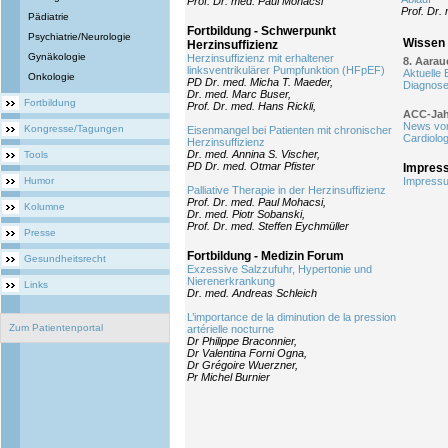
Prof. Dr. med. Paul Mohacsi
Prof. Dr.
Pädiatrie
Fortbildung - Schwerpunkt
Psychiatrie/Neurologie
Wissen 
Herzinsuffizienz
Gynäkologie
Herzinsuffizienz mit erhaltener
8. Aarau
linksventrikulärer Pumpfunktion (HFpEF)
Aktuelle 
Onkologie
PD Dr. med. Micha T. Maeder,
Diagnose
Dr. med. Marc Buser,
Fortbildung
Prof. Dr. med. Hans Rickli,
ACC-Jah
News vom
Kongresse/Tagungen
Eisenmangel bei Patienten mit chronischer
Cardiolo
Herzinsuffizienz
Dr. med. Annina S. Vischer,
Tools
PD Dr. med. Otmar Pfister
Impres
Humor
Impress
Palliative Therapie in der Herzinsuffizienz
Prof. Dr. med. Paul Mohacsi,
Kolumne
Dr. med. Piotr Sobanski,
Prof. Dr. med. Steffen Eychmüller
Presse
Fortbildung - Medizin Forum
Gesundheitsrecht
Exzessive Salzzufuhr, Hypertonie und
Nierenerkrankung
Links
Dr. med. Andreas Schleich
L’importance de la diminution de la pression
Zum Patientenportal
artérielle nocturne
Dr Philippe Braconnier,
Dr Valentina Forni Ogna,
Dr Grégoire Wuerzner,
Pr Michel Burnier