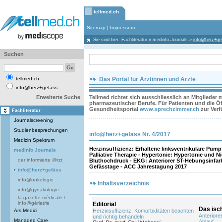
tellmed.ch
Sitemap
|
Impressum
Sie sind hier:
Fachliteratur
»
medinfo Journals
»
info@herz+ge
Suchen
tellmed.ch
Das Portal für Ärztinnen und Ärzte
info@herz+gefäss
Erweiterte Suche
Tellmed richtet sich ausschliesslich an Mitglieder
pharmazeutischer Berufe. Für Patienten und die Öff
Gesundheitsportal
www.sprechzimmer.ch
zur Ver
Fachliteratur
Journalscreening
Studienbesprechungen
info@herz+gefäss Nr. 4/2017
Medizin Spektrum
Herzinsuffizienz: Erhaltene linksventrikuläre Pum
medinfo Journals
Palliative Therapie - Hypertonie: Hypertonie und N
der informierte @rzt
Bluthochdruck - EKG: Anteriorer ST-Hebungsinfarkt
Gefässtage - ACC Jahrestagung 2017
info@herz+gefäss
info@onkologie
Inhaltsverzeichnis
info@gynäkologie
la gazette médicale /
info@gériatrie
Editorial
Das is
Ars Medici
Herzinsuffizienz: Komorbiditäten beachten
Anteriore
und richtig behandeln
Managed Care
Ablauf