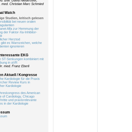
d. univ. David Niederseer,
. med. Christian Marc Schmied
nal Watch
ige Studien, kritisch gelesen
rsibilität bei neuen oralen
agulantien
anet Alfa zur Hemmung der
g der Faktor-Xa-Inhibitor-
ät
zlicher Herztod
 gibt es Warnzeichen, welche
tienten ignorieren
interessante EKG
e ST-Senkungen kombiniert mit
bung in aVR
Dr. med. Franz Eberli
n Aktuell / Kongresse
che Kardiologie für die Praxis
rcher Review Kurs in
cher Kardiologie
ahreskongress des American
e of Cardiology, Chicago
hritte und praxisrelevante
s in der Kardiologie
essum
ssum