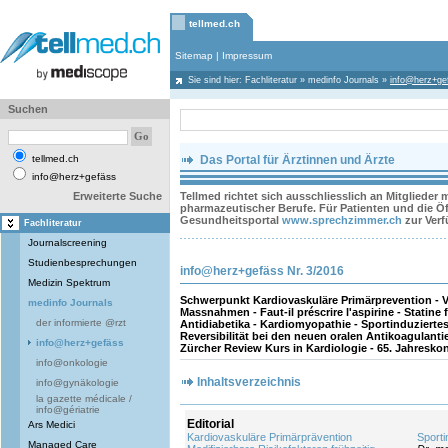
tellmed.ch
Sitemap
|
Impressum
Sie sind hier:
Fachliteratur
»
medinfo Journals
»
info@herz+ge
Suchen
tellmed.ch
Das Portal für Ärztinnen und Ärzte
info@herz+gefäss
Erweiterte Suche
Tellmed richtet sich ausschliesslich an Mitglieder
pharmazeutischer Berufe. Für Patienten und die Öff
Gesundheitsportal
www.sprechzimmer.ch
zur Ver
Fachliteratur
Journalscreening
Studienbesprechungen
info@herz+gefäss Nr. 3/2016
Medizin Spektrum
Schwerpunkt Kardiovaskuläre Primärprevention - V
medinfo Journals
Massnahmen - Faut-il préscrire l'aspirine - Statine 
der informierte @rzt
Antidiabetika - Kardiomyopathie - Sportinduzierte
Reversibilität bei den neuen oralen Antikoagulantie
info@herz+gefäss
Zürcher Review Kurs in Kardiologie - 65. Jahreskon
info@onkologie
Inhaltsverzeichnis
info@gynäkologie
la gazette médicale /
info@gériatrie
Editorial
Ars Medici
Kardiovaskuläre Primärprävention
Sporti
Managed Care