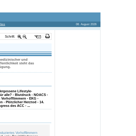
fäss
08. August 2026
Schrift:
 medizinischer und
entlichkeit steht das
fügung.
ergessene Lifestyle-
für alle? - Blutdruck - NOACS -
s Vorhofflimmern - EKG -
n - Plötzlicher Herztod - 14.
gress des ACC - ...
nduziertes Vorhofflimmern