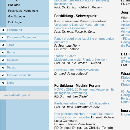
Modifizierbare Risikofaktoren frühzeitig
Dr. me
beeinflussen
PD Dr
Pädiatrie
Prof. Dr. Dr. h.c. Walter F. Riesen
Psychiatrie/Neurologie
Jour
Fortbildung - Schwerpunkt
Gynäkologie
Wicht
Kardiovaskuläre Primärprevention
- Reve
Onkologie
Vergessene Lifestyle-Massnahmen:
Antiko
Basics zur Optimierung
Andex
Fortbildung
Prof. Dr. med. Paolo M. Suter
Wirkun
Aktivit
Kongresse/Tagungen
Faut-il prescrire de l’aspirine en prévention
- Plöt
primaire ?
Häufig
Tools
Pr Jean-Luc Reny,
die Pa
Pr Pierre Fontana
Humor
Das 
Statine für alle?
Diffus
Lipidsenkung in der Primärprävention
Kolumne
ST-He
Prof. Dr. Dr. h.c. Walter F. Riesen
Prof. 
Presse
Blutdruck und Primärprävention
Dr. med. Franco Muggli
Wisse
Gesundheitsrecht
Klinis
14. Zü
Links
Klinis
Fortbildung - Medizin Forum
NOACs 2016: 10 Fragen und Antworten für
65. J
die tägliche Anwendung
Colleg
Zum Patientenportal
PD Dr. med. Jan Steffel
Fortsc
Update
Kardiovaskuläre Trials mit Antidiabetika
Prof. Dr. med. Christoph H. Säly
Impr
Das gebrochene Herz: Update Takotsubo
Impre
(Stress) Kardiomyopathie
Dr. med. Victoria
Lucia Cammann,
Dr. med. Jelena-Rima Templin,
PD Dr. med. Dr. rer. nat. Christian Templin