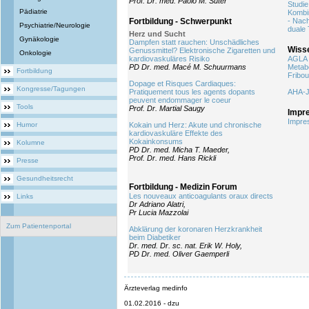
Prof. Dr. med. Paolo M. Suter
Studie 
Pädiatrie
Kombin
Fortbildung - Schwerpunkt
- Nach
Psychiatrie/Neurologie
duale
Herz und Sucht
Gynäkologie
Dampfen statt rauchen: Unschädliches
Wisse
Genussmittel? Elektronische Zigaretten und
Onkologie
kardiovaskuläres Risiko
AGLA 
PD Dr. med. Macé M. Schuurmans
Metab
Fortbildung
Fribou
Dopage et Risques Cardiaques:
Kongresse/Tagungen
Pratiquement tous les agents dopants
AHA-J
peuvent endommager le coeur
Tools
Prof. Dr. Martial Saugy
Impr
Impre
Humor
Kokain und Herz: Akute und chronische
kardiovaskuläre Effekte des
Kokainkonsums
Kolumne
PD Dr. med. Micha T. Maeder,
Prof. Dr. med. Hans Rickli
Presse
Gesundheitsrecht
Fortbildung - Medizin Forum
Les nouveaux anticoagulants oraux directs
Links
Dr Adriano Alatri,
Pr Lucia Mazzolai
Zum Patientenportal
Abklärung der koronaren Herzkrankheit
beim Diabetiker
Dr. med. Dr. sc. nat. Erik W. Holy,
PD Dr. med. Oliver Gaemperli
Ärzteverlag medinfo
01.02.2016 - dzu