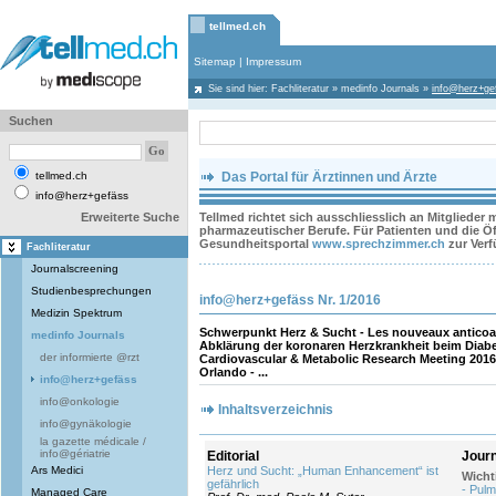
tellmed.ch
Sitemap
|
Impressum
Sie sind hier:
Fachliteratur
»
medinfo Journals
»
info@herz+ge
Suchen
tellmed.ch
Das Portal für Ärztinnen und Ärzte
info@herz+gefäss
Erweiterte Suche
Tellmed richtet sich ausschliesslich an Mitglieder
pharmazeutischer Berufe. Für Patienten und die Öff
Gesundheitsportal
www.sprechzimmer.ch
zur Ver
Fachliteratur
Journalscreening
Studienbesprechungen
info@herz+gefäss Nr. 1/2016
Medizin Spektrum
Schwerpunkt Herz & Sucht - Les nouveaux anticoag
medinfo Journals
Abklärung der koronaren Herzkrankheit beim Diab
der informierte @rzt
Cardiovascular & Metabolic Research Meeting 201
Orlando - ...
info@herz+gefäss
info@onkologie
Inhaltsverzeichnis
info@gynäkologie
la gazette médicale /
info@gériatrie
Editorial
Jour
Ars Medici
Herz und Sucht: „Human Enhancement“ ist
Wicht
gefährlich
- Pulm
Managed Care