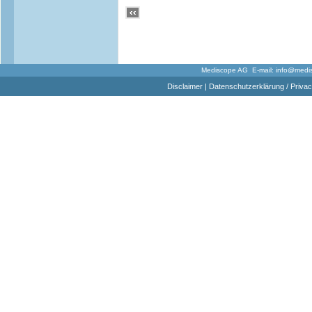
Mediscope AG E-mail:
info@medi
Disclaimer
|
Datenschutzerklärung / Privac