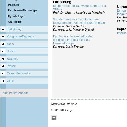
Fortbildung
Pädiatrie
Metformin in der Schwangerschaft und
Ultras
Stillzeit
Psychiatrie/Neurologie
Echogr
Prof. Dr. pharm. Ursula von Mandach
fosse p
Gynäkologie
Léo Po
Von der Diagnose zum klinischen
Pr Yvan
Onkologie
Management: Plazentationsstörungen
Dr. med. Hanna Hürter,
Impr
Fortbildung
Dr. med. univ. Marlene Brandl
Impre
Kardiovaskuläre Aspekte der
Kongresse/Tagungen
geschlechtsangleichenden
Hormontherapie
Tools
Dr. med. Lucia Wehrle
Humor
Kolumne
Presse
Gesundheitsrecht
Links
Zum Patientenportal
Ärzteverlag medinfo
20.03.2019 - fgr