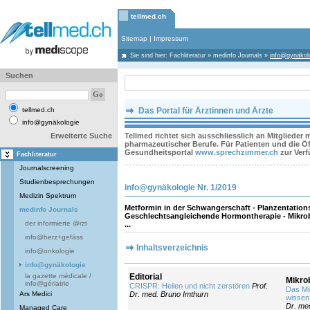
tellmed.ch
Sitemap
|
Impressum
Sie sind hier:
Fachliteratur
»
medinfo Journals
»
info@gynäkol
Suchen
tellmed.ch
Das Portal für Ärztinnen und Ärzte
info@gynäkologie
Erweiterte Suche
Tellmed richtet sich ausschliesslich an Mitglieder
pharmazeutischer Berufe. Für Patienten und die Öff
Gesundheitsportal
www.sprechzimmer.ch
zur Ver
Fachliteratur
Journalscreening
Studienbesprechungen
info@gynäkologie Nr. 1/2019
Medizin Spektrum
Metformin in der Schwangerschaft - Planzentation
medinfo Journals
Geschlechtsangleichende Hormontherapie - Mikrobio
der informierte @rzt
...
info@herz+gefäss
Inhaltsverzeichnis
info@onkologie
info@gynäkologie
la gazette médicale /
Editorial
Mikro
info@gériatrie
CRISPR: Heilen und nicht zerstören
Prof.
Das Mi
Ars Medici
Dr. med. Bruno Imthurn
wissen
Dr. me
Managed Care