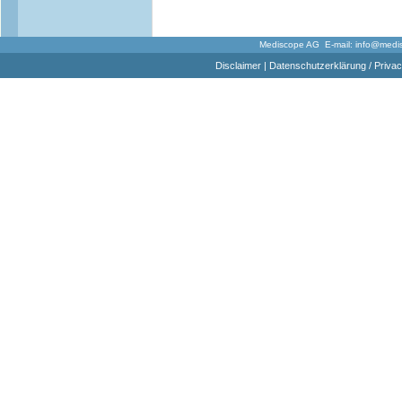
Mediscope AG E-mail:
info@medi
Disclaimer
|
Datenschutzerklärung / Privac