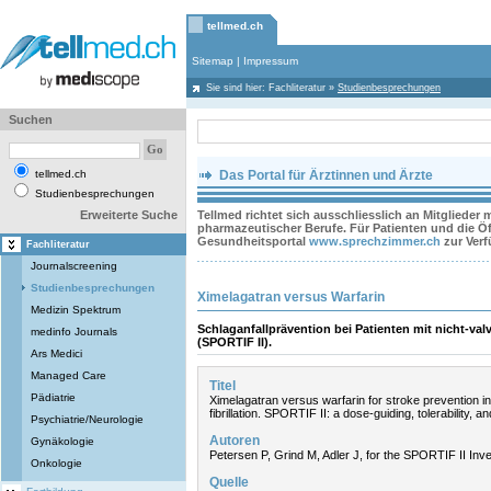
tellmed.ch
Sitemap
|
Impressum
Sie sind hier:
Fachliteratur
»
Studienbesprechungen
Suchen
tellmed.ch
Das Portal für Ärztinnen und Ärzte
Studienbesprechungen
Erweiterte Suche
Tellmed richtet sich ausschliesslich an Mitglieder
pharmazeutischer Berufe. Für Patienten und die Öff
Gesundheitsportal
www.sprechzimmer.ch
zur Ver
Fachliteratur
Journalscreening
Studienbesprechungen
Ximelagatran versus Warfarin
Medizin Spektrum
Schlaganfallprävention bei Patienten mit nicht-va
medinfo Journals
(SPORTIF II).
Ars Medici
Managed Care
Titel
Pädiatrie
Ximelagatran versus warfarin for stroke prevention in 
fibrillation. SPORTIF II: a dose-guiding, tolerability, a
Psychiatrie/Neurologie
Autoren
Gynäkologie
Petersen P, Grind M, Adler J, for the SPORTIF II Inve
Onkologie
Quelle