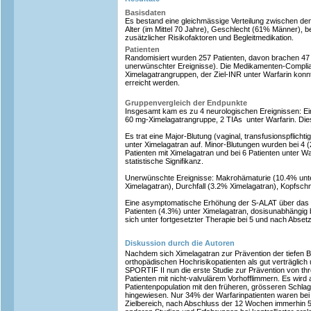
Basisdaten
Es bestand eine gleichmässige Verteilung zwischen d
Alter (im Mittel 70 Jahre), Geschlecht (61% Männer), 
zusätzlicher Risikofaktoren und Begleitmedikation.
Patienten
Randomisiert wurden 257 Patienten, davon brachen 47 
unerwünschter Ereignisse). Die Medikamenten-Compli
Ximelagatrangruppen, der Ziel-INR unter Warfarin ko
erreicht werden.
Gruppenvergleich der Endpunkte
Insgesamt kam es zu 4 neurologischen Ereignissen: Ein 
60 mg-Ximelagatrangruppe, 2 TIAs unter Warfarin. Dies 
Es trat eine Major-Blutung (vaginal, transfusionspflicht
unter Ximelagatran auf. Minor-Blutungen wurden bei 4 
Patienten mit Ximelagatran und bei 6 Patienten unter War
statistische Signifikanz.
Unerwünschte Ereignisse: Makrohämaturie (10.4% unte
Ximelagatran), Durchfall (3.2% Ximelagatran), Kopfsc
Eine asymptomatische Erhöhung der S-ALAT über das 
Patienten (4.3%) unter Ximelagatran, dosisunabhängig 
sich unter fortgesetzter Therapie bei 5 und nach Absetz
Diskussion durch die Autoren
Nachdem sich Ximelagatran zur Prävention der tiefen 
orthopädischen Hochrisikopatienten als gut verträglich u
SPORTIF II nun die erste Studie zur Prävention von t
Patienten mit nicht-valvulärem Vorhofflimmern. Es wird a
Patientenpopulation mit den früheren, grösseren Schlag
hingewiesen. Nur 34% der Warfarinpatienten waren bei
Zielbereich, nach Abschluss der 12 Wochen immerhin 5