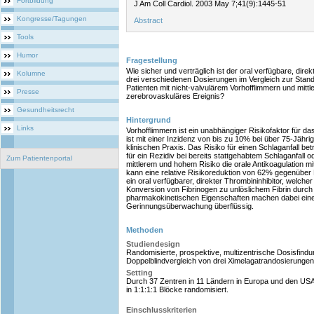
Fortbildung
J Am Coll Cardiol. 2003 May 7;41(9):1445-51
Kongresse/Tagungen
Abstract
Tools
Humor
Fragestellung
Wie sicher und verträglich ist der oral verfügbare, dire
Kolumne
drei verschiedenen Dosierungen im Vergleich zur Standa
Patienten mit nicht-valvulärem Vorhofflimmern und mittl
Presse
zerebrovaskuläres Ereignis?
Gesundheitsrecht
Hintergrund
Links
Vorhofflimmern ist ein unabhängiger Risikofaktor für da
ist mit einer Inzidenz von bis zu 10% bei über 75-Jährig
klinischen Praxis. Das Risiko für einen Schlaganfall b
für ein Rezidiv bei bereits stattgehabtem Schlaganfall o
Zum Patientenportal
mittlerem und hohem Risiko die orale Antikoagulation m
kann eine relative Risikoreduktion von 62% gegenüber 
ein oral verfügbarer, direkter Thrombininhibitor, welch
Konversion von Fibrinogen zu unlöslichem Fibrin durc
pharmakokinetischen Eigenschaften machen dabei ein
Gerinnungsüberwachung überflüssig.
Methoden
Studiendesign
Randomisierte, prospektive, multizentrische Dosisfind
Doppelblindvergleich von drei Ximelagatrandosierungen
Setting
Durch 37 Zentren in 11 Ländern in Europa und den US
in 1:1:1:1 Blöcke randomisiert.
Einschlusskriterien