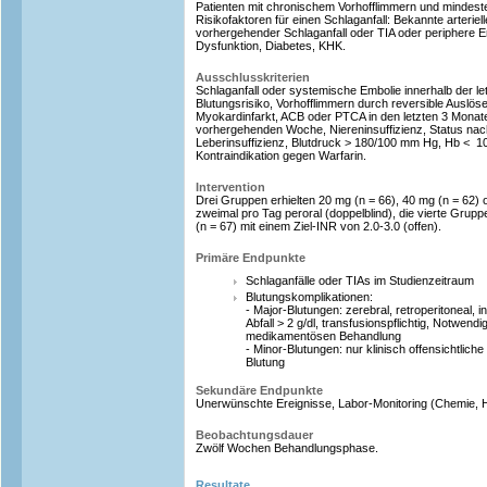
Patienten mit chronischem Vorhofflimmern und mindest
Risikofaktoren für einen Schlaganfall: Bekannte arteriell
vorhergehender Schlaganfall oder TIA oder periphere Em
Dysfunktion, Diabetes, KHK.
Ausschlusskriterien
Schlaganfall oder systemische Embolie innerhalb der le
Blutungsrisiko, Vorhofflimmern durch reversible Auslös
Myokardinfarkt, ACB oder PTCA in den letzten 3 Monat
vorhergehenden Woche, Niereninsuffizienz, Status na
Leberinsuffizienz, Blutdruck > 180/100 mm Hg, Hb < 10
Kontraindikation gegen Warfarin.
Intervention
Drei Gruppen erhielten 20 mg (n = 66), 40 mg (n = 62) 
zweimal pro Tag peroral (doppelblind), die vierte Grupp
(n = 67) mit einem Ziel-INR von 2.0-3.0 (offen).
Primäre Endpunkte
Schlaganfälle oder TIAs im Studienzeitraum
Blutungskomplikationen:
- Major-Blutungen: zerebral, retroperitoneal, in
Abfall > 2 g/dl, transfusionspflichtig, Notwend
medikamentösen Behandlung
- Minor-Blutungen: nur klinisch offensichtliche
Blutung
Sekundäre Endpunkte
Unerwünschte Ereignisse, Labor-Monitoring (Chemie, H
Beobachtungsdauer
Zwölf Wochen Behandlungsphase.
Resultate