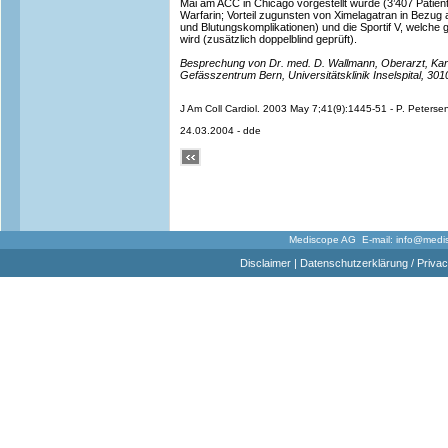
Mai am ACC in Chicago vorgestellt wurde (3’407 Patien
Warfarin; Vorteil zugunsten von Ximelagatran in Bezug
und Blutungskomplikationen) und die Sportif V, welch
wird (zusätzlich doppelblind geprüft).
Besprechung von Dr. med. D. Wallmann, Oberarzt, Kar
Gefässzentrum Bern, Universitätsklinik Inselspital, 301
J Am Coll Cardiol. 2003 May 7;41(9):1445-51 - P. Petersen
24.03.2004 - dde
Mediscope AG E-mail:
info@medi
Disclaimer
|
Datenschutzerklärung / Privac