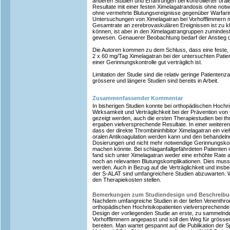
anderen Studien und Erfahrungen bei kontrollierter oral
Resultate mit einer festen Ximelagatrandosis ohne not
ohne vermehrte Blutungsereignisse gegenüber Warfarin
Untersuchungen von Ximelagatran bei Vorhofflimmern m
Gesamtrate an zerebrovaskulären Ereignissen ist zu kl
können, ist aber in den Ximelagatrangruppen zumindest 
gewesen. Genauerer Beobachtung bedarf der Anstieg d
Die Autoren kommen zu dem Schluss, dass eine feste, o
2 x 60 mg/Tag Ximelagatran bei der untersuchten Pati
einer Gerinnungskontrolle gut verträglich ist.
Limitation der Studie sind die relativ geringe Patiente
grössere und längere Studien sind bereits in Arbeit.
Zusammenfassender Kommentar
In bisherigen Studien konnte bei orthopädischen Hochri
Wirksamkeit und Verträglichkeit bei der Prävention vo
gezeigt werden, auch die ersten Therapiestudien bei 
ergaben vielversprechende Resultate. In einer weitere
dass der direkte Thrombininhibitor Ximelagatran ein vi
oralen Antikoagulation werden kann und den behandeln
Dosierungen und nicht mehr notwendige Gerinnungskon
machen könnte. Bei schlaganfallgefährdeten Patienten 
fand sich unter Ximelagatran weder eine erhöhte Rate
noch an relevanten Blutungskomplikationen. Dies muss 
werden. Auch in Bezug auf die Verträglichkeit und ins
der S-ALAT sind umfangreichere Studien abzuwarten. W
den Therapiekosten stellen.
Bemerkungen zum Studiendesign und Beschreib
Nachdem umfangreiche Studien in der tiefen Venenthr
orthopädischen Hochrisikopatienten vielversprechende 
Design der vorliegenden Studie an erste, zu sammelnde
Vorhofflimmern angepasst und soll den Weg für grösser
bereiten. Man wartet gespannt auf die Publikation der Spo