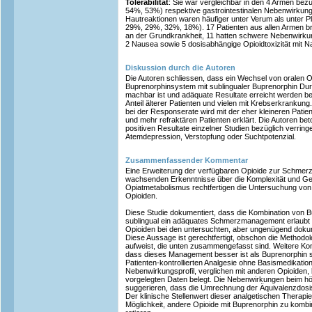
Tolerabilität
: Sie war vergleichbar in den 4 Armen bez
54%, 53%) respektive gastrointestinalen Nebenwirku
Hautreaktionen waren häufiger unter Verum als unter P
29%, 29%, 32%, 18%). 17 Patienten aus allen Armen br
an der Grundkrankheit, 11 hatten schwere Nebenwirku
2 Nausea sowie 5 dosisabhängige Opioidtoxizität mit 
Diskussion durch die Autoren
Die Autoren schliessen, dass ein Wechsel von oralen O
Buprenorphinsystem mit sublingualer Buprenorphin Dur
machbar ist und adäquate Resultate erreicht werden be
Anteil älterer Patienten und vielen mit Krebserkrankung
bei der Responserate wird mit der eher kleineren Patie
und mehr refraktären Patienten erklärt. Die Autoren b
positiven Resultate einzelner Studien bezüglich verrin
Atemdepression, Verstopfung oder Suchtpotenzial.
Zusammenfassender Kommentar
Eine Erweiterung der verfügbaren Opioide zur Schmerz
wachsenden Erkenntnisse über die Komplexität und Ge
Opiatmetabolismus rechtfertigen die Untersuchung von
Opioiden.
Diese Studie dokumentiert, dass die Kombination von 
sublingual ein adäquates Schmerzmanagement erlaubt 
Opioiden bei den untersuchten, aber ungenügend dokum
Diese Aussage ist gerechtfertigt, obschon die Methodol
aufweist, die unten zusammengefasst sind. Weitere Kon
dass dieses Management besser ist als Buprenorphin sub
Patienten-kontrollierten Analgesie ohne Basismedikatio
Nebenwirkungsprofil, verglichen mit anderen Opioiden, b
vorgelegten Daten belegt. Die Nebenwirkungen beim h
suggerieren, dass die Umrechnung der Äquivalenzdosi
Der klinische Stellenwert dieser analgetischen Therap
Möglichkeit, andere Opioide mit Buprenorphin zu kombi