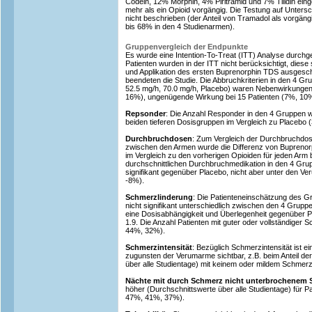
Codein, 12% Morphin, 4% Piritramid und 7% Tilidin ein
mehr als ein Opioid vorgängig. Die Testung auf Unter
nicht beschrieben (der Anteil von Tramadol als vorgäng
bis 68% in den 4 Studienarmen).
Gruppenvergleich der Endpunkte
Es wurde eine Intention-To-Treat (ITT) Analyse durchge
Patienten wurden in der ITT nicht berücksichtigt, dies
und Applikation des ersten Buprenorphin TDS ausgesch
beendeten die Studie. Die Abbruchkriterien in den 4 G
52.5 mg/h, 70.0 mg/h, Placebo) waren Nebenwirkungen
16%), ungenügende Wirkung bei 15 Patienten (7%, 10
Repsonder
: Die Anzahl Responder in den 4 Gruppen wa
beiden tieferen Dosisgruppen im Vergleich zu Placebo
Durchbruchdosen
: Zum Vergleich der Durchbruchdos
zwischen den Armen wurde die Differenz von Buprenorp
im Vergleich zu den vorherigen Opioiden für jeden Arm
durchschnittlichen Durchbruchmedikation in den 4 Gru
signifikant gegenüber Placebo, nicht aber unter den 
-8%).
Schmerzlinderung
: Die Patienteneinschätzung des 
nicht signifikant unterschiedlich zwischen den 4 Gruppen
eine Dosisabhängigkeit und Überlegenheit gegenüber P
1.9. Die Anzahl Patienten mit guter oder vollständiger
44%, 32%).
Schmerzintensität
: Bezüglich Schmerzintensität ist e
zugunsten der Verumarme sichtbar, z.B. beim Anteil de
über alle Studientage) mit keinem oder mildem Schme
Nächte mit durch Schmerz nicht unterbrochenem 
höher (Durchschnittswerte über alle Studientage) für 
47%, 41%, 37%).