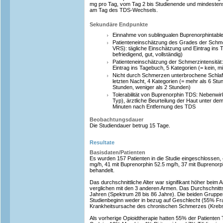
mg pro Tag, vom Tag 2 bis Studienende und mindesten
am Tag des TDS-Wechsels.
Sekundäre Endpunkte
Einnahme von sublingualen Buprenorphintable
Patienteneinschätzung des Grades der Schmer
VRS): tägliche Einschätzung und Eintrag ins 
befriedigend, gut, vollständig)
Patienteneinschätzung der Schmerzintensität:
Eintrag ins Tagebuch, 5 Kategorien (= kein, mi
Nicht durch Schmerzen unterbrochene Schlaf
letzten Nacht, 4 Kategorien (= mehr als 6 Stun
Stunden, weniger als 2 Stunden)
Tolerabilität von Buprenorphin TDS: Nebenw
Typ), ärztliche Beurteilung der Haut unter 
Minuten nach Entfernung des TDS
Beobachtungsdauer
Die Studiendauer betrug 15 Tage.
Resultate
Basisdaten/Patienten
Es wurden 157 Patienten in die Studie eingeschlossen,
mg/h, 41 mit Buprenorphin 52.5 mg/h, 37 mit Buprenorp
behandelt.
Das durchschnittliche Alter war signifikant höher beim 
verglichen mit den 3 anderen Armen. Das Durchschnittsa
Jahren (Spektrum 28 bis 86 Jahre). Die beiden Gruppe
Studienbeginn weder in bezug auf Geschlecht (55% Fr
Krankheitsursache des chronischen Schmerzes (Krebs
Als vorherige Opioidtherapie hatten 55% der Patiente