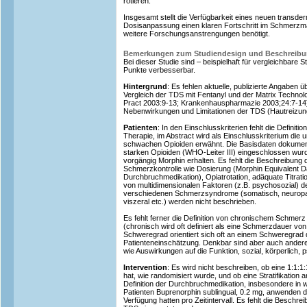
rotieren.
Insgesamt stellt die Verfügbarkeit eines neuen transder
Dosisanpassung einen klaren Fortschritt im Schmerz
weitere Forschungsanstrengungen benötigt.
Bemerkungen zum Studiendesign und Beschreib
Bei dieser Studie sind – beispielhaft für vergleichbare 
Punkte verbesserbar.
Hintergrund
: Es fehlen aktuelle, publizierte Angaben 
Vergleich der TDS mit Fentanyl und der Matrix Technolo
Pract 2003:9-13; Krankenhauspharmazie 2003;24:7-14)
Nebenwirkungen und Limitationen der TDS (Hautreizun
Patienten
: In den Einschlusskriterien fehlt die Definit
Therapie, im Abstract wird als Einschlusskriterium di
schwachen Opioiden erwähnt. Die Basisdaten dokument
starken Opioiden (WHO-Leiter III) eingeschlossen wurd
vorgängig Morphin erhalten. Es fehlt die Beschreibun
Schmerzkontrolle wie Dosierung (Morphin Equivalent Dai
Durchbruchmedikation), Opiatrotation, adäquate Titrat
von multidimensionalen Faktoren (z.B. psychosozial) 
verschiedenen Schmerzsyndrome (somatisch, neuropa
viszeral etc.) werden nicht beschrieben.
Es fehlt ferner die Definition von chronischem Schm
(chronisch wird oft definiert als eine Schmerzdauer vo
Schweregrad orientiert sich oft an einem Schweregra
Patienteneinschätzung. Denkbar sind aber auch ander
wie Auswirkungen auf die Funktion, sozial, körperlich, 
Intervention
: Es wird nicht beschreiben, ob eine 1:1:
hat, wie randomisiert wurde, und ob eine Stratifikation 
Definition der Durchbruchmedikation, insbesondere in 
Patienten Buprenorphin sublingual, 0.2 mg, anwenden d
Verfügung hatten pro Zeitintervall. Es fehlt die Beschr