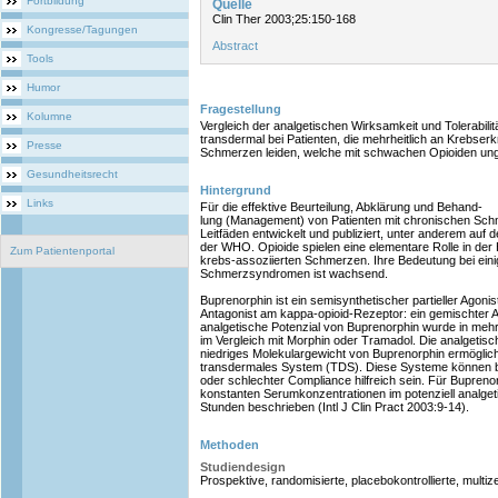
Fortbildung
Quelle
Clin Ther 2003;25:150-168
Kongresse/Tagungen
Abstract
Tools
Humor
Fragestellung
Kolumne
Vergleich der analgetischen Wirksamkeit und Tolerabil
transdermal bei Patienten, die mehrheitlich an Krebse
Presse
Schmerzen leiden, welche mit schwachen Opioiden unge
Gesundheitsrecht
Hintergrund
Links
Für die effektive Beurteilung, Abklärung und Behand-
lung (Management) von Patienten mit chronischen Sch
Leitfäden entwickelt und publiziert, unter anderem auf d
der WHO. Opioide spielen eine elementare Rolle in der
Zum Patientenportal
krebs-assoziierten Schmerzen. Ihre Bedeutung bei eini
Schmerzsyndromen ist wachsend.
Buprenorphin ist ein semisynthetischer partieller Agon
Antagonist am kappa-opioid-Rezeptor: ein gemischter A
analgetische Potenzial von Buprenorphin wurde in meh
im Vergleich mit Morphin oder Tramadol. Die analgetisch
niedriges Molekulargewicht von Buprenorphin ermögli
transdermales System (TDS). Diese Systeme können be
oder schlechter Compliance hilfreich sein. Für Bupreno
konstanten Serumkonzentrationen im potenziell analget
Stunden beschrieben (Intl J Clin Pract 2003:9-14).
Methoden
Studiendesign
Prospektive, randomisierte, placebokontrollierte, multiz