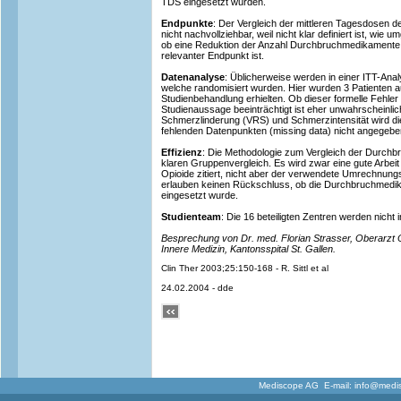
TDS eingesetzt wurden.
Endpunkte
: Der Vergleich der mittleren Tagesdosen 
nicht nachvollziehbar, weil nicht klar definiert ist, wie 
ob eine Reduktion der Anzahl Durchbruchmedikamente e
relevanter Endpunkt ist.
Datenanalyse
: Üblicherweise werden in einer ITT-Ana
welche randomisiert wurden. Hier wurden 3 Patienten a
Studienbehandlung erhielten. Ob dieser formelle Fehler 
Studienaussage beeinträchtigt ist eher unwahrscheinlic
Schmerzlinderung (VRS) und Schmerzintensität wird di
fehlenden Datenpunkten (missing data) nicht angegebe
Effizienz
: Die Methodologie zum Vergleich der Durchbr
klaren Gruppenvergleich. Es wird zwar eine gute Arbeit 
Opioide zitiert, nicht aber der verwendete Umrechnun
erlauben keinen Rückschluss, ob die Durchbruchmedika
eingesetzt wurde.
Studienteam
: Die 16 beteiligten Zentren werden nicht
Besprechung von Dr. med. Florian Strasser, Oberarzt On
Innere Medizin, Kantonsspital St. Gallen.
Clin Ther 2003;25:150-168 - R. Sittl et al
24.02.2004 - dde
Mediscope AG E-mail:
info@medi