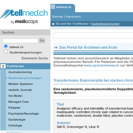
tellmed.ch
Sitemap
|
Impressum
Sie sind hier:
Fachliteratur
»
Studienbesprechungen
Suchen
tellmed.ch
Das Portal für Ärztinnen und Ärzte
Studienbesprechungen
Erweiterte Suche
Tellmed richtet sich ausschliesslich an Mitglieder
pharmazeutischer Berufe. Für Patienten und die Öff
Gesundheitsportal
www.sprechzimmer.ch
zur Ver
Fachliteratur
Journalscreening
Studienbesprechungen
Transdermales Buprenorphin bei starken chr
Medizin Spektrum
Eine randomisierte, placebokontrollierte Doppelbl
medinfo Journals
Verträglichkeit.
Ars Medici
Managed Care
Titel
Pädiatrie
Analgesic efficacy and tolerability of transdermal bup
inadequately controlled chronic pain related to cance
Psychiatrie/Neurologie
multicenter, randomized, double-blind, placebo-controll
Gynäkologie
Autoren
Onkologie
Sittl R, Griessinger N, Likar R.