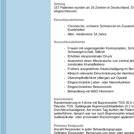
Setting
157 Patienten wurden an 16 Zentren in Deutschland, Ös
eingeschlossen.
Einschlusskriterien
Chronische, schwere Schmerzen im Zusamme
Krankheiten
Alter: mindestens 18 Jahre
Ausschlusskriterien
Frauen mit ungenügender Kontrazeption, Schw
Schwangerschaft, Stillzeit
Erhöhter intrazerebraler Druck
Anamnese eines Missbrauchs von zentral akt
zerebralen Krampfleidens
Frühere ausgedehnte Hautschädigung im Bere
Klinisch relevante Einschränkung der Atemfun
Überempfindlichkeit (Allergie) auf Opioide
Eingeschränkte Leber- oder Nierenfunktion
Eingeschränktes Bewusstsein
Behandlung mit MAO-Hemmern
Intervention
Randomisierung in 4 Arme mit Buprenorphin TDS 35.0 m
Placebo TDS. Sublinguale Buprenorphintabletten (0.2 m
Durchbruchanalgesie. Am ersten Tag durften die Patient
weiterführen, danach war nur noch Buprenorphin erlaub
Subklavikulär- oder proximalen Rückenregion appliziert
Primärer Endpunkt
Anzahl Responder in jeder Behandlungsgruppe.
Definition Responder: Benutzung von einer oder wenige