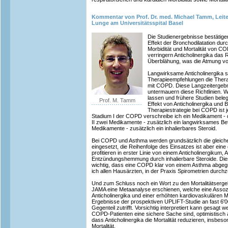
Kommentar von Prof. Dr. med. Michael Tamm, Lei
Lunge am Universitätsspital Basel
Die Studienergebnisse bestätige
Effekt der Bronchodilatation durc
Morbidität und Mortalität von 
verringern Anticholinergika das
Überblähung, was die Atmung vo
Langwirksame Anticholinergika s
Therapieempfehlungen die Therap
mit COPD. Diese Langzeitergeb
untermauern diese Richtlinien. 
lassen und frühere Studien beleg
Prof. M. Tamm
Effekt von Anticholinergika und 
Therapiestrategie bei COPD ist j
Stadium I der COPD verschreibe ich ein Medikament - 
II zwei Medikamente - zusätzlich ein langwirksames Be
Medikamente - zusätzlich ein inhalierbares Steroid.
Bei COPD und Asthma werden grundsätzlich die gleich
eingesetzt, die Reihenfolge des Einsatzes ist aber ei
profitieren in erster Linie von einem Anticholinergikum,
Entzündungshemmung durch inhalierbare Steroide. Die
wichtig, dass eine COPD klar von einem Asthma abgeg
ich allen Hausärzten, in der Praxis Spirometrien durch
Und zum Schluss noch ein Wort zu den Mortalitätserge
JAMA eine Metaanalyse erschienen, welche eine Assoz
Anticholinergika und einer erhöhten kardiovaskulären Mo
Ergebnisse der prospektiven UPLIFT-Studie an fast 6'0
Gegenteil zutrifft. Vorsichtig interpretiert kann gesagt 
COPD-Patienten eine sichere Sache sind, optimistisch 
dass Anticholinergika die Mortalität reduzieren, insbes
Mortalität.