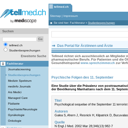
tellmed.ch
Sitemap
|
Impressum
Sie sind hier:
Fachliteratur
»
Studienbesprechungen
Suchen
tellmed.ch
Das Portal für Ärztinnen und Ärzte
Studienbesprechungen
Erweiterte Suche
Tellmed richtet sich ausschliesslich an Mitglieder
pharmazeutischer Berufe. Für Patienten und die Öff
Gesundheitsportal
www.sprechzimmer.ch
zur Ver
Fachliteratur
Journalscreening
Studienbesprechungen
Psychische Folgen des 11. September
Medizin Spektrum
Eine Studie über die Prävalenz von posttraumatis
medinfo Journals
der Bevölkerung Manhattans nach dem 11. Septem
Ars Medici
Managed Care
Titel
Pädiatrie
Psychological sequelae of the September 11 terrorist
Psychiatrie/Neurologie
Autoren
Gynäkologie
Galea S, Ahern J, Resnick H, Kilpatrick D, Bucuvalas
Onkologie
Quelle
N Engl J Med. 2002 Mar 28;346(13):982-7