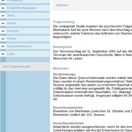
Fortbildung
Abstract
Kongresse/Tagungen
Tools
Fragestellung
Humor
Die vorliegende Studie evaluiert die psychischen Folg
Manhattans fünf bis acht Wochen nach dem Anschlag a
Kolumne
untersucht, welche Faktoren das Auftreten von Depres
begünstigten.
Presse
Gesundheitsrecht
Hintergrund
Der Terroranschlag am 11. September 2001 auf das Wo
Links
Terrorakt der amerikanischen Geschichte. Allein in Man
Menschen ihr Leben.
Zum Patientenportal
Methoden
Studiendesign
Die Daten dieser Querschnittsstudie wurden mittels te
Dazu wurden in einem Randomisierungsverfahren Tele
Strasse angewählt. Aus jedem so erreichten Haushalt
zufällig für das Interview ausgewählt. Als Zufallsgenerat
Geburtsdatum innerhalb des Haushaltes, d.h. diejenige
Geburtsdatum wurde befragt. Insgesamt willigten 64.3
ein.
Einschlusskriterien
Einwohner von Manhattan (zwischen 16. Oktober und 15. 
Einwohner) südlich der 110. Strasse.
Ausschlusskriterien
Angerufene wurden ausgeschlossen, wenn für den erre
Gewichtungsvariablen wie Anzahl Erwachsene im Haush