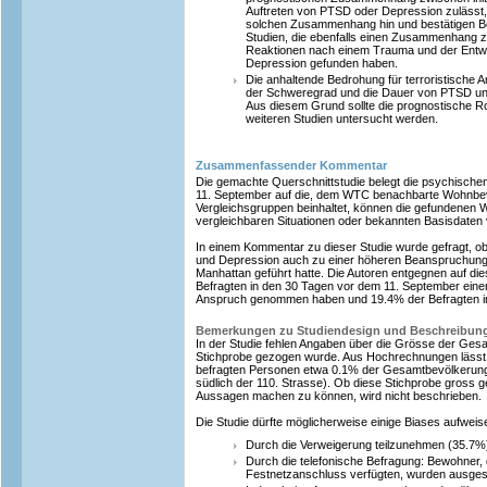
Auftreten von PTSD oder Depression zulässt, 
solchen Zusammenhang hin und bestätigen 
Studien, die ebenfalls einen Zusammenhang zw
Reaktionen nach einem Trauma und der Entw
Depression gefunden haben.
Die anhaltende Bedrohung für terroristische 
der Schweregrad und die Dauer von PTSD und
Aus diesem Grund sollte die prognostische Ro
weiteren Studien untersucht werden.
Zusammenfassender Kommentar
Die gemachte Querschnittstudie belegt die psychisch
11. September auf die, dem WTC benachbarte Wohnbev
Vergleichsgruppen beinhaltet, können die gefundenen We
vergleichbaren Situationen oder bekannten Basisdaten 
In einem Kommentar zu dieser Studie wurde gefragt, o
und Depression auch zu einer höheren Beanspruchung 
Manhattan geführt hatte. Die Autoren entgegnen auf d
Befragten in den 30 Tagen vor dem 11. September einen
Anspruch genommen haben und 19.4% der Befragten i
Bemerkungen zu Studiendesign und Beschreibun
In der Studie fehlen Angaben über die Grösse der Gesa
Stichprobe gezogen wurde. Aus Hochrechnungen lässt 
befragten Personen etwa 0.1% der Gesamtbevölkerun
südlich der 110. Strasse). Ob diese Stichprobe gross g
Aussagen machen zu können, wird nicht beschrieben.
Die Studie dürfte möglicherweise einige Biases aufweis
Durch die Verweigerung teilzunehmen (35.7%
Durch die telefonische Befragung: Bewohner, d
Festnetzanschluss verfügten, wurden ausge