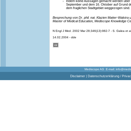
Indem keine Aussagen gemacht werden über 
September und dem 16. Oktober auf Grund de
dem fraglichen Stadtgebiet weggezogen sind.
Besprechung von Dr. phil. nat. Klazien Matter-Walstra
Master of Medical Education, Mediscope Knowledge Ce
N Engl J Med. 2002 Mar 28;346(13):982-7 - S. Galea et a
14.02.2004 - dde
Mediscope AG E-mail:
info@medi
Disclaimer
|
Datenschutzerklärung / Privac