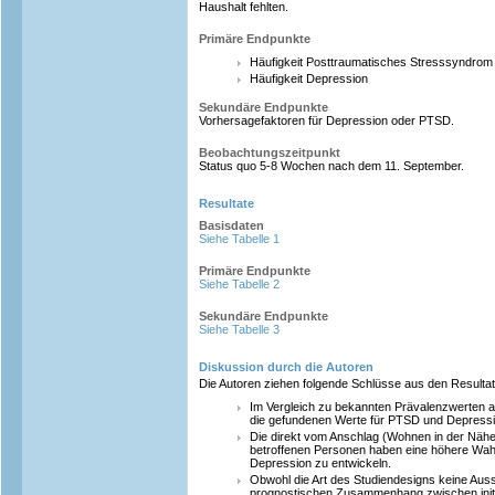
Haushalt fehlten.
Primäre Endpunkte
Häufigkeit Posttraumatisches Stresssyndro
Häufigkeit Depression
Sekundäre Endpunkte
Vorhersagefaktoren für Depression oder PTSD.
Beobachtungszeitpunkt
Status quo 5-8 Wochen nach dem 11. September.
Resultate
Basisdaten
Siehe Tabelle 1
Primäre Endpunkte
Siehe Tabelle 2
Sekundäre Endpunkte
Siehe Tabelle 3
Diskussion durch die Autoren
Die Autoren ziehen folgende Schlüsse aus den Resultate
Im Vergleich zu bekannten Prävalenzwerten a
die gefundenen Werte für PTSD und Depressio
Die direkt vom Anschlag (Wohnen in der Näh
betroffenen Personen haben eine höhere Wah
Depression zu entwickeln.
Obwohl die Art des Studiendesigns keine Aus
prognostischen Zusammenhang zwischen init